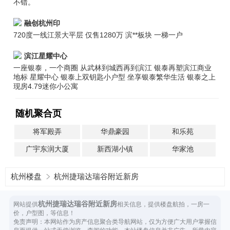
不错。
融创杭州印
720度一线江景大平层 仅售1280万 滨**板块 一梯一户
滨江星耀中心
一座银泰，一个商圈 从武林到城西再到滨江 银泰再塑滨江商业
地标 星耀中心 银泰上双钥匙小户型 坐享银泰繁华生活 银泰之上
现房4.79迷你小公寓
随机聚合页
将军殿弄
华鼎豪园
和乐苑
广宇东润大厦
新西湖小镇
华家池
杭州楼盘
杭州捷瑞达瑞谷附近新房
杭州捷瑞达瑞谷附近新房
网站提供
相关信息，提供楼盘航拍，一房一
价，户型图，等信息！
免责声明：本网站作为房产信息聚合类导航网站，仅为方便广大用户掌握信