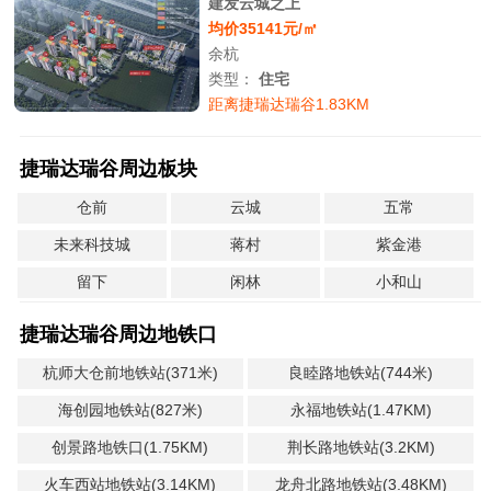
建发云城之上
均价35141元/㎡
余杭
类型：
住宅
距离捷瑞达瑞谷1.83KM
捷瑞达瑞谷周边板块
仓前
云城
五常
未来科技城
蒋村
紫金港
留下
闲林
小和山
捷瑞达瑞谷周边地铁口
杭师大仓前地铁站(371米)
良睦路地铁站(744米)
海创园地铁站(827米)
永福地铁站(1.47KM)
创景路地铁口(1.75KM)
荆长路地铁站(3.2KM)
火车西站地铁站(3.14KM)
龙舟北路地铁站(3.48KM)