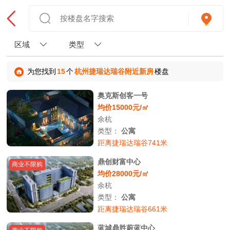
区域
类型
为您找到
15
个
杭州捷瑞达瑞谷附近新房
楼盘
奥克斯创客一号
均价15000元/㎡
余杭
类型：
公寓
距离捷瑞达瑞谷741米
鼎创财富中心
商业不限购
均价28000元/㎡
余杭
类型：
公寓
距离捷瑞达瑞谷661米
蓝城鼎胜蔚蓝中心