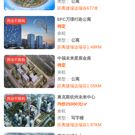
类型：
公寓
距离捷瑞达瑞谷677米
EFC万璟行政公寓
商业不限购
待定
余杭
类型：
公寓
距离捷瑞达瑞谷1.48KM
中福未来星宸金座
商业不限购
待定
余杭
类型：
公寓
距离捷瑞达瑞谷1.55KM
奥克斯杭州未来中心
商业不限购
均价25000元/㎡
余杭
类型：
写字楼
距离捷瑞达瑞谷1.87KM