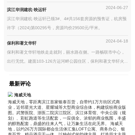
2024-06-27
滨江华润建杭·映运轩
滨江华润建杭·映运轩已领3#、4#共156套房源的预售证，杭房预
许字（2024)第00295号，房源均价29500元/平米。
2024-04-18
保利和著文华轩
保利和著文华轩地铁走走就到，丽水路在侧。一路畅联市中心，
出行无忧。建面103-126方运河畔公园住区，保利和著文华轩火...
最新评论
海威天地
海威天地，零距离滨江首家银泰百货，自带约1万方街区式商
业，近邻星光大道、星耀城等大型商业综合体，构建缤纷商业版
图。武警医院、浙医二院滨江院区、滨江体育馆、中央公园（规
划）、彩虹跑道等生活配套，一应俱全。浓郁的商业氛围，丰盛
的醇熟配套，鼎盛的往来人气，让万象生活在此无界。 海威天
地，以约26万方国际都会生活体汇集LOFT公寓、商务办公、银
泰百货、精品酒店于一体。以独创式的韵律主题，打造四大主题