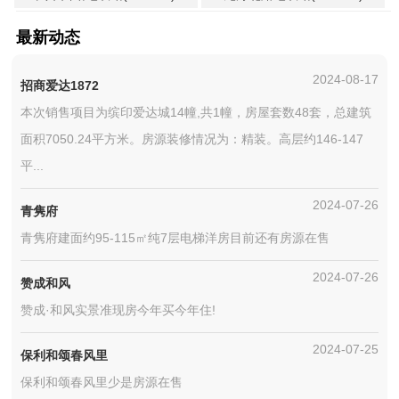
最新动态
2024-08-17
招商爱达1872
本次销售项目为缤印爱达城14幢,共1幢，房屋套数48套，总建筑
面积7050.24平方米。房源装修情况为：精装。高层约146-147
平...
2024-07-26
青隽府
青隽府建面约95-115㎡纯7层电梯洋房目前还有房源在售
2024-07-26
赞成和风
赞成·和风实景准现房今年买今年住!
2024-07-25
保利和颂春风里
保利和颂春风里少是房源在售