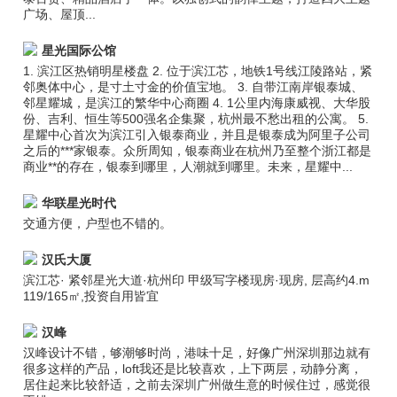
广场、屋顶...
星光国际公馆
1. 滨江区热销明星楼盘 2. 位于滨江芯，地铁1号线江陵路站，紧
邻奥体中心，是寸土寸金的价值宝地。 3. 自带江南岸银泰城、
邻星耀城，是滨江的繁华中心商圈 4. 1公里内海康威视、大华股
份、吉利、恒生等500强名企集聚，杭州最不愁出租的公寓。 5.
星耀中心首次为滨江引入银泰商业，并且是银泰成为阿里子公司
之后的***家银泰。众所周知，银泰商业在杭州乃至整个浙江都是
商业**的存在，银泰到哪里，人潮就到哪里。未来，星耀中...
华联星光时代
交通方便，户型也不错的。
汉氏大厦
滨江芯· 紧邻星光大道·杭州印 甲级写字楼现房·现房, 层高约4.m
119/165㎡,投资自用皆宜
汉峰
汉峰设计不错，够潮够时尚，港味十足，好像广州深圳那边就有
很多这样的产品，loft我还是比较喜欢，上下两层，动静分离，
居住起来比较舒适，之前去深圳广州做生意的时候住过，感觉很