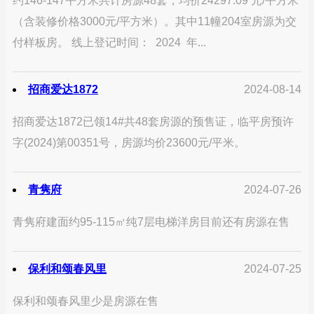
约146-147平方米共计房源48套，均价24297.09 元/平方米
（含装修价格3000元/平方米）。其中11幢204室房源为交
付样板房。 线上登记时间： 2024 年...
招商爱达1872
2024-08-14
招商爱达1872已领14#共48套房源的预售证，临平房预许
字(2024)第00351号，房源均价23600元/平米。
青隽府
2024-07-26
青隽府建面约95-115㎡纯7层电梯洋房目前还有房源在售
保利和颂春风里
2024-07-25
保利和颂春风里少是房源在售