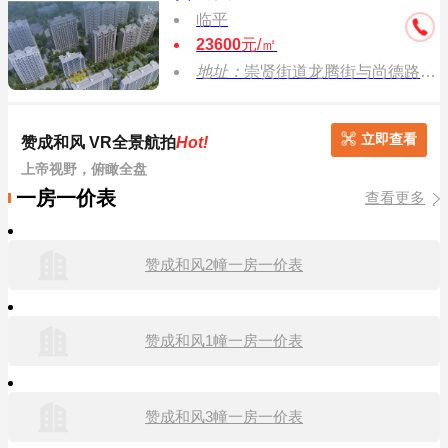
临平
23600
元/㎡
地址：
崇贤街道龙腾街与尚德路交叉口
立即查看
赞成和风 VR全景航拍
Hot!
上帝视野，俯瞰全盘
一房一价表
查看更多
赞成和风2幢一房一价表
赞成和风1幢一房一价表
赞成和风3幢一房一价表