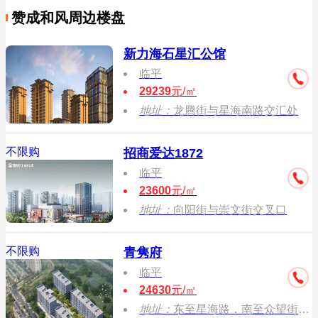
赞成和风周边楼盘
新力海石星汇公馆
临平
29239
元/㎡
地址：
龙腾街与星海南路交汇处
不限购
招商爱达1872
临平
23600
元/㎡
地址：
向阳街与崇文街交叉口
不限购
青隽府
临平
24630
元/㎡
地址：
东至星海路，南至众望街，西至施家浜东侧绿化带，北至绕城高速南侧绿化带