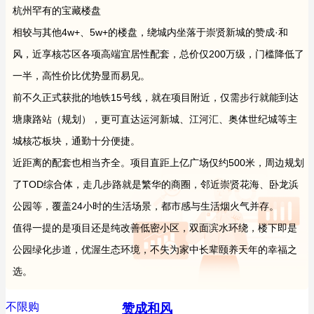
杭州罕有的宝藏楼盘
相较与其他4w+、5w+的楼盘，绕城内坐落于崇贤新城的赞成·和
风，近享核芯区各项高端宜居性配套，总价仅200万级，门槛降低了
一半，高性价比优势显而易见。
前不久正式获批的地铁15号线，就在项目附近，仅需步行就能到达
塘康路站（规划），更可直达运河新城、江河汇、奥体世纪城等主
城核芯板块，通勤十分便捷。
近距离的配套也相当齐全。项目直距上亿广场仅约500米，周边规划
了TOD综合体，走几步路就是繁华的商圈，邻近崇贤花海、卧龙浜
公园等，覆盖24小时的生活场景，都市感与生活烟火气并存。
值得一提的是项目还是纯改善低密小区，双面滨水环绕，楼下即是
公园绿化步道，优渥生态环境，不失为家中长辈颐养天年的幸福之
选。
不限购
赞成和风