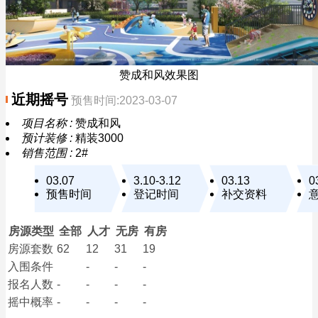
赞成和风效果图
近期摇号
预售时间:2023-03-07
项目名称 :
赞成和风
预计装修 :
精装3000
销售范围 :
2#
03.07
3.10-3.12
03.13
0
预售时间
登记时间
补交资料
房源类型
全部
人才
无房
有房
房源套数
62
12
31
19
入围条件
-
-
-
报名
人数
-
-
-
-
摇中概率
-
-
-
-