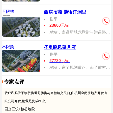
不限购
西房招商·晨语汀澜里
临平
23600
元/㎡
地址：
崇贤新城龙腾街与崇昌路交汇处西南侧
不限购
圣奥晓风望月府
临平
27720
元/㎡
地址：
东至规划道路、南至前村街、西至崇超路、北至众望街
专家点评
赞成和风位于崇贤街道龙腾街与尚德路交叉口,由杭州金尚房地产开发有
限公司开发,物业是赞成物业。
国企匠筑+核芯地段