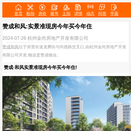
首页
航拍
房价
摇号
土拍
详情
动态
问答
平面
赞成和风:实景准现房今年买今年住
2024-07-26
杭州金尚房地产开发有限公司
赞成和风
位于崇贤街道龙腾街与尚德路交叉口,由杭州金尚房地产开发
有限公司开发,物业是赞成物业。
赞成·和风实景准现房今年买今年住!