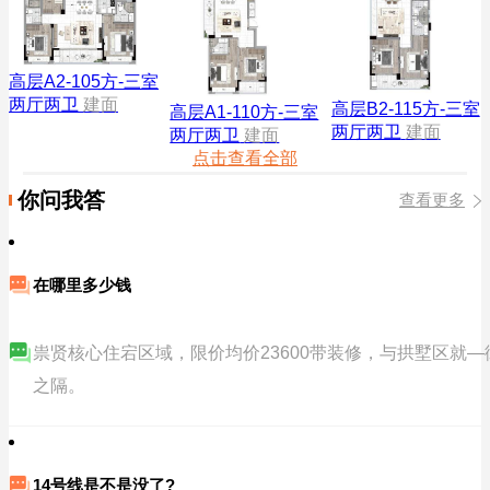
高层A2-105方-三室
两厅两卫
建面
高层B2-115方-三室
高层A1-110方-三室
两厅两卫
建面
两厅两卫
建面
点击查看全部
你问我答
查看更多
在哪里多少钱
祟贤核心住宕区域，限价均价23600带装修，与拱墅区就—
之隔。
14号线是不是没了?