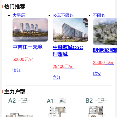
热门推荐
大平层
公寓不限购
不限购
中南江一云境
中融蓝城CoC
朗诗溪涧
理想城
50000
元/㎡
25000
元/㎡
29400
元/㎡
滨江
临安
之江
主力户型