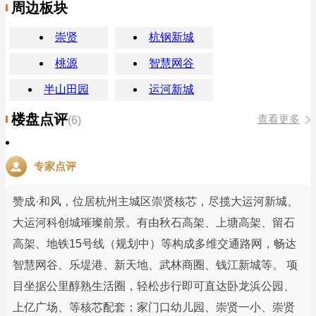
周边板块
崇贤
杭钢新城
桃源
智慧网谷
半山田园
运河新城
楼盘点评
查看更多
(6)
专家点评
赞成·和风，位居杭州主城区崇贤核芯，尽揽大运河新城、
大运河科创城璀璨前景。有由秋石高架、上塘高架、留石
高架、地铁15号线（规划中）等构成多维交通路网，畅达
智慧网谷、乐堤港、新天地、武林商圈、钱江新城等。 项
目坐据公里醇熟生活圈，轻松步行即可直达卧龙浜公园、
上亿广场、等核芯配套；家门口幼儿园、崇贤一小、崇贤