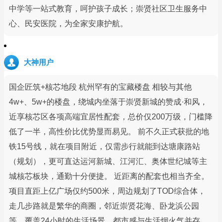
中学等一站式教育，呵护孩子成长；崇贤社区卫生服务中
心、民安医院，为全家安康护航。
大神用户
国企匠筑+核芯地段 杭州罕有的宝藏楼盘 相较与其他
4w+、5w+的楼盘，绕城内坐落于崇贤新城的赞成·和风，
近享核芯区各项高端宜居性配套，总价仅200万级，门槛降
低了一半，高性价比优势显而易见。 前不久正式获批的地
铁15号线，就在项目附近，仅需步行就能到达塘康路站
（规划），更可直达运河新城、江河汇、奥体世纪城等主
城核芯板块，通勤十分便捷。 近距离的配套也相当齐全。
项目直距上亿广场仅约500米，周边规划了TOD综合体，
走几步路就是繁华的商圈，邻近崇贤花海、卧龙浜公园
等，覆盖24小时的生活场景，都市感与生活烟火气并存。