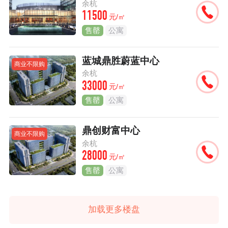
余杭
11500
元/㎡
售罄
公寓
蓝城鼎胜蔚蓝中心
商业不限购
余杭
33000
元/㎡
售罄
公寓
鼎创财富中心
商业不限购
余杭
28000
元/㎡
售罄
公寓
加载更多楼盘