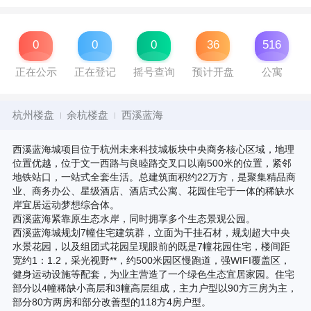
0
0
0
36
516
正在公示
正在登记
摇号查询
预计开盘
公寓
杭州楼盘
余杭楼盘
西溪蓝海
西溪蓝海城项目位于杭州未来科技城板块中央商务核心区域，地理
位置优越，位于文一西路与良睦路交叉口以南500米的位置，紧邻
地铁站口，一站式全套生活。总建筑面积约22万方，是聚集精品商
业、商务办公、星级酒店、酒店式公寓、花园住宅于一体的稀缺水
岸宜居运动梦想综合体。
西溪蓝海紧靠原生态水岸，同时拥享多个生态景观公园。
西溪蓝海城规划7幢住宅建筑群，立面为干挂石材，规划超大中央
水景花园，以及组团式花园呈现眼前的既是7幢花园住宅，楼间距
宽约1：1.2，采光视野**，约500米园区慢跑道，强WIFI覆盖区，
健身运动设施等配套，为业主营造了一个绿色生态宜居家园。住宅
部分以4幢稀缺小高层和3幢高层组成，主力户型以90方三房为主，
部分80方两房和部分改善型的118方4房户型。