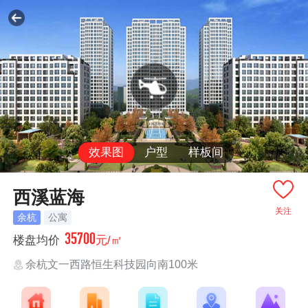
效果图
户型
样板间
西溪蓝海
关注
余杭
公寓
35700
楼盘均价
元/㎡
余杭文一西路恒生科技园向南100米