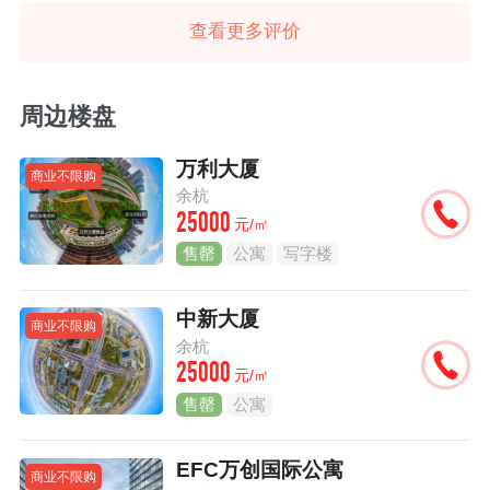
查看更多评价
周边楼盘
万利大厦
商业不限购
余杭
25000
元/㎡
售罄
公寓
写字楼
中新大厦
商业不限购
余杭
25000
元/㎡
售罄
公寓
EFC万创国际公寓
商业不限购