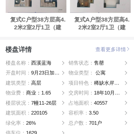
复式C户型38方层高4.
复式A户型38方层高4.
2米2室2厅1卫（建
2米2室2厅1卫（建
面）
面）
楼盘详情
查看更多详情
楼盘名称：
西溪蓝海
销售状态：
售罄
开盘时间：
9月23日加推8号楼
物业类型：
公寓
建筑类型：
高层
项目特色：
稀缺水岸宜居运动梦想综合体
物业费：
商业：1.65
交房时间：
18年10月份交付酒店式公寓
楼层状况：
7幢11-26层
占地面积：
40557
建筑面积：
220105
容积率：
3.50
绿化率：
26%
总户数：
701户
停车位：
1629