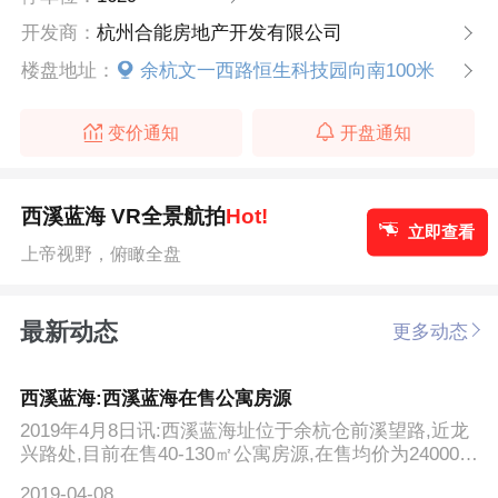
开发商：
杭州合能房地产开发有限公司
楼盘地址：
余杭文一西路恒生科技园向南100米
变价通知
开盘通知
西溪蓝海 VR全景航拍
Hot!
立即查看
上帝视野，俯瞰全盘
最新动态
更多动态
西溪蓝海:西溪蓝海在售公寓房源
2019年4月8日讯:西溪蓝海址位于余杭仓前溪望路,近龙
兴路处,目前在售40-130㎡公寓房源,在售均价为24000-3
0000元/㎡左...
2019-04-08