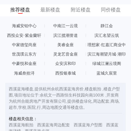
推荐楼盘
最新楼盘
附近楼盘
同价楼盘
海威安铂中心
中南江一云境
静江会
西投众安·紫金蘭轩
滨江揽潮誉道
滨汇名望云筑
中家德玺尚座
美睿金座
理想家·红嘉汇商业中
心
世茂璞云东方
灵龙艺音金座
滨江海潮望月城·潮印
中豪悦和金座
众安滨和印
绿城江澜云境阁
海威叁拾浔
西投银泰城
蓝城久宸里
西溪蓝海楼盘,提供杭州余杭西溪蓝海房价,楼盘航拍 ,楼盘户型
图,项目地址位于:余杭文一西路恒生科技园向南100米 ,开发商
为杭州合能房地产开发有限公司,提供楼盘绿化,周边配套,商场,
超市,学校,医院,行,周边地图交通等楼盘信。
楼盘相关信息：
西溪蓝海航拍
西溪蓝海周边配套
西溪蓝海户型图
西溪蓝