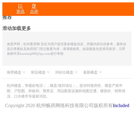


资讯
点评
推荐
滑动加载更多
免责声明：杭州看房网 旨在为用户提供更多楼盘信息，所载内容仅供参考，最终信
息以售楼处及政府部门登记备案为准，请谨慎核查。如该楼盘信息资讯有误，立即
发邮件至kanfang666@qq.com进行举报
推荐楼盘
附近楼盘
同价位楼盘
最新楼盘
众安IOC潮悦公馆
融信空港澜天
中骏安隅
滨润锦翠城
中融蓝城CoC理想城
世茂同人山庄
杭州楼盘，售楼处电话：，楼盘/项目地址：。提供特惠房价、楼盘产权年
限、户型图、样板间、预售证、周边配套设施和地图交通、楼面价、销售情
朗诗溪涧雅庐
德意空港国际
钱潮嘉苑
山水颐萃别院
况、口水楼市等最新消息。
融创港印中心
绿城檀影云庐
绿城・湖栖云庐
宋都相贤府
美致印象中心
滨运映翠湾
Copyright 2020 杭州畅房网络科技有限公司版权所有
Included
滨江春天阳光名城
T-ONE潮博商业中心
滨杭滨纷城
新丝路瓜沥项目
EFC万Z行政公寓
绿城汀岸印月
蓝色嘉园
绿地商业中心
保亿・云隐星润府