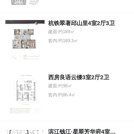
杭铁翠著邱山里4室2厅3卫
建面:约189㎡
套内:约169.3㎡
西房良语云缦3室2厅2卫
建面:约96㎡
套内:约86.4㎡
滨江钱江·星翠芳华府4室2厅2卫