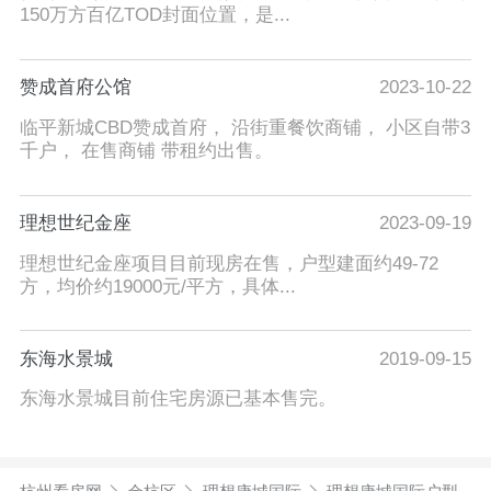
150万方百亿TOD封面位置，是...
赞成首府公馆
2023-10-22
临平新城CBD赞成首府， 沿街重餐饮商铺， 小区自带3
千户， 在售商铺 带租约出售。
理想世纪金座
2023-09-19
理想世纪金座项目目前现房在售，户型建面约49-72
方，均价约19000元/平方，具体...
东海水景城
2019-09-15
东海水景城目前住宅房源已基本售完。