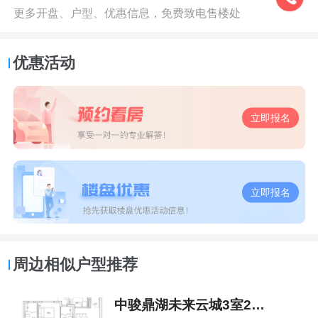
更多开盘、户型、优惠信息，免费致电售楼处
优惠活动
立即报名
立即报名
周边相似户型推荐
中骏鼎湖未来云城3室2厅2卫