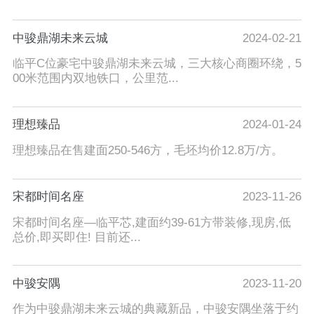
中骏鼎湖未来云城
2024-02-21
临平C位豪宅中骏鼎湖未来云城，三大核心商圈环绕，5
00米范围内双地铁口，公里范...
理想臻品
2024-01-24
理想臻品在售建面250-546方，毛坯均价12.8万/方。
宋都时间名座
2023-11-26
宋都时间名座—临平芯,建面约39-61方带装修,现房,低
总价,即买即住! 目前还...
中骏安隅
2023-11-20
作为中骏鼎湖未来云城的典藏新品，中骏安隅坐落于约