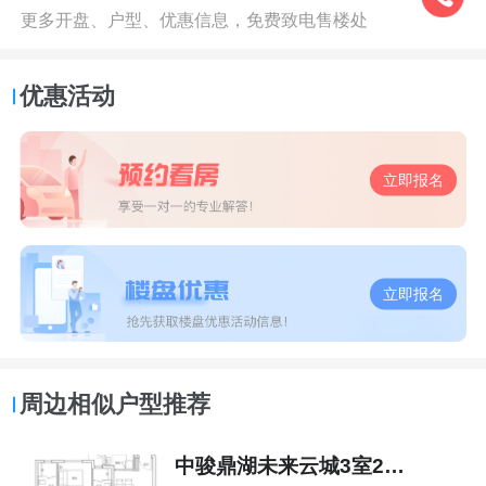
更多开盘、户型、优惠信息，免费致电售楼处
优惠活动
立即报名
立即报名
周边相似户型推荐
中骏鼎湖未来云城3室2厅2卫