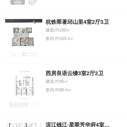
杭铁翠著邱山里4室2厅3卫
建面:约189㎡
套内:约169.3㎡
西房良语云缦3室2厅2卫
建面:约96㎡
套内:约86.4㎡
滨江钱江·星翠芳华府4室2厅2卫