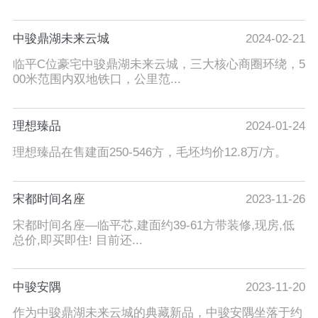
中骏鼎湖未来云城
2024-02-21
临平C位豪宅中骏鼎湖未来云城，三大核心商圈环绕，5
00米范围内双地铁口，公里范...
理想臻品
2024-01-24
理想臻品在售建面250-546方，毛坯均价12.8万/方。
宋都时间名座
2023-11-26
宋都时间名座—临平芯,建面约39-61方带装修,现房,低
总价,即买即住! 目前还...
中骏安隅
2023-11-20
作为中骏鼎湖未来云城的典藏新品，中骏安隅坐落于约