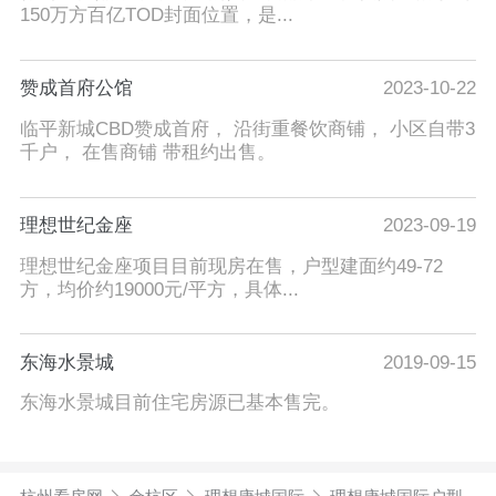
150万方百亿TOD封面位置，是...
赞成首府公馆
2023-10-22
临平新城CBD赞成首府， 沿街重餐饮商铺， 小区自带3
千户， 在售商铺 带租约出售。
理想世纪金座
2023-09-19
理想世纪金座项目目前现房在售，户型建面约49-72
方，均价约19000元/平方，具体...
东海水景城
2019-09-15
东海水景城目前住宅房源已基本售完。