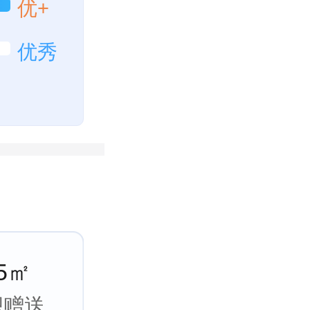
优+
优秀
.5㎡
积赠送