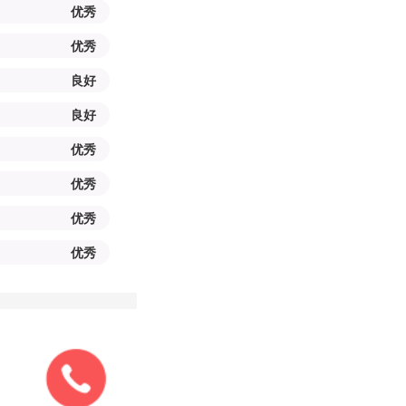
优秀
优秀
良好
良好
优秀
优秀
优秀
优秀