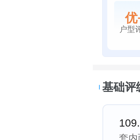
优
户型
基础评
109
套内