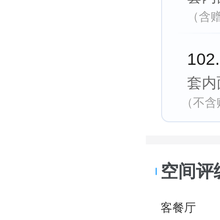
（含
102
套内
（不含
空间评
客餐厅