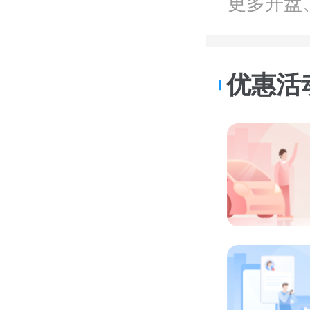
更多开盘
优惠活