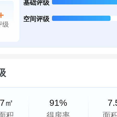
基础评级
+
空间评级
评级
级
.7㎡
91%
7
面积
得房率
面