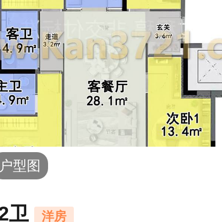
户型图
厅2卫
洋房