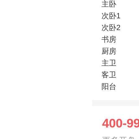
主卧
次卧1
次卧2
书房
厨房
主卫
客卫
阳台
400-9