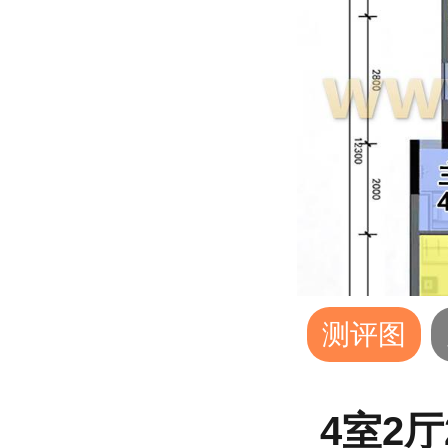
测评图
4室2