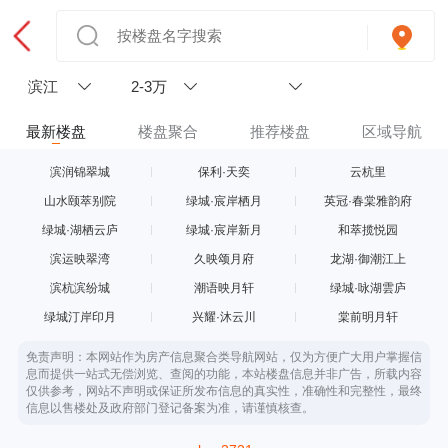
滨江
2-3万
最新楼盘
楼盘聚合
推荐楼盘
区域导航
滨润锦翠城
保利·天奕
云杭里
山水颐萃别院
绿城·宸岸栖月
英冠·春棠雅韵府
绿城·湖栖云庐
绿城·宸岸新月
和萃揽悦园
滨运映翠湾
久映颂月府
龙湖·御潮江上
滨杭滨纷城
潮语映月轩
绿城·咏湖雲庐
绿城汀岸印月
兴耀·沐云川
棠前明月轩
免责声明：本网站作为房产信息聚合类导航网站，仅为方便广大用户掌握信
息而提供一站式无偿浏览、查阅的功能，本站楼盘信息并非广告，所载内容
仅供参考，网站不声明或保证所发布信息的真实性，准确性和完整性，最终
信息以售楼处及政府部门登记备案为准，请谨慎核查。