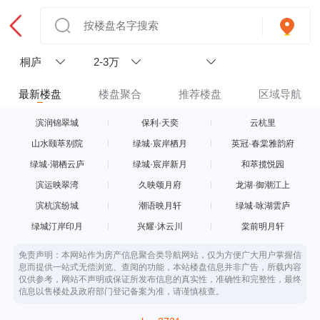
桐庐
2-3万
最新楼盘
楼盘聚合
推荐楼盘
区域导航
滨润锦翠城
保利·天奕
云杭里
山水颐萃别院
绿城·宸岸栖月
英冠·春棠雅韵府
绿城·湖栖云庐
绿城·宸岸新月
和萃揽悦园
滨运映翠湾
久映颂月府
龙湖·御潮江上
滨杭滨纷城
潮语映月轩
绿城·咏湖雲庐
绿城汀岸印月
兴耀·沐云川
棠前明月轩
免责声明：本网站作为房产信息聚合类导航网站，仅为方便广大用户掌握信
息而提供一站式无偿浏览、查阅的功能，本站楼盘信息并非广告，所载内容
仅供参考，网站不声明或保证所发布信息的真实性，准确性和完整性，最终
信息以售楼处及政府部门登记备案为准，请谨慎核查。