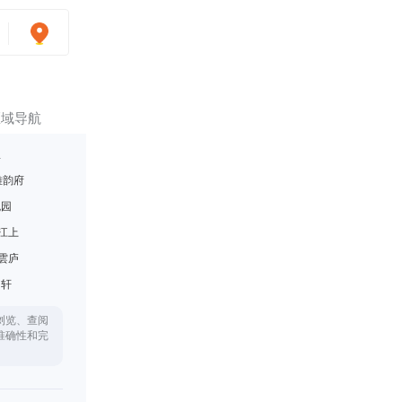
区域导航
里
雅韵府
悦园
江上
雲庐
月轩
浏览、查阅
准确性和完