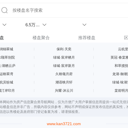
6.5万以
上
盘
楼盘聚合
推荐楼盘
润锦翠城
保利·天奕
云杭
水颐萃别院
绿城·宸岸栖月
英冠·春棠
·湖栖云庐
绿城·宸岸新月
和萃揽
运映翠湾
久映颂月府
龙湖·御潮
杭滨纷城
潮语映月轩
绿城·咏湖
城汀岸印月
兴耀·沐云川
棠前明
本网站作为房产信息聚合类导航网站，仅为方便广大用户掌握信息而提供一站式无偿
站楼盘信息并非广告，所载内容仅供参考，网站不声明或保证所发布信息的真实性，
信息以售楼处及政府部门登记备案为准，请谨慎核查。
www.kan3721.com