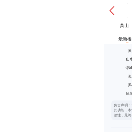
萧山
最新楼
滨
山
绿城
滨
滨
绿
免责声明：
的功能，本
整性，最终