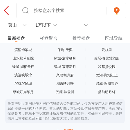
萧山
1万以下
最新楼盘
楼盘聚合
推荐楼盘
区域导航
滨润锦翠城
保利·天奕
云杭里
山水颐萃别院
绿城·宸岸栖月
英冠·春棠雅韵府
绿城·湖栖云庐
绿城·宸岸新月
和萃揽悦园
滨运映翠湾
久映颂月府
龙湖·御潮江上
滨杭滨纷城
潮语映月轩
绿城·咏湖雲庐
绿城汀岸印月
兴耀·沐云川
棠前明月轩
免责声明：本网站作为房产信息聚合类导航网站，仅为方便广大用户掌握信
息而提供一站式无偿浏览、查阅的功能，本站楼盘信息并非广告，所载内容
仅供参考，网站不声明或保证所发布信息的真实性，准确性和完整性，最终
信息以售楼处及政府部门登记备案为准，请谨慎核查。