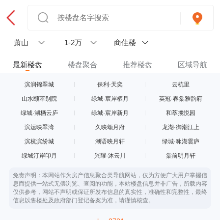
萧山
1-2万
商住楼
最新楼盘
楼盘聚合
推荐楼盘
区域导航
滨润锦翠城
保利·天奕
云杭里
山水颐萃别院
绿城·宸岸栖月
英冠·春棠雅韵府
绿城·湖栖云庐
绿城·宸岸新月
和萃揽悦园
滨运映翠湾
久映颂月府
龙湖·御潮江上
滨杭滨纷城
潮语映月轩
绿城·咏湖雲庐
绿城汀岸印月
兴耀·沐云川
棠前明月轩
免责声明：本网站作为房产信息聚合类导航网站，仅为方便广大用户掌握信
息而提供一站式无偿浏览、查阅的功能，本站楼盘信息并非广告，所载内容
仅供参考，网站不声明或保证所发布信息的真实性，准确性和完整性，最终
信息以售楼处及政府部门登记备案为准，请谨慎核查。