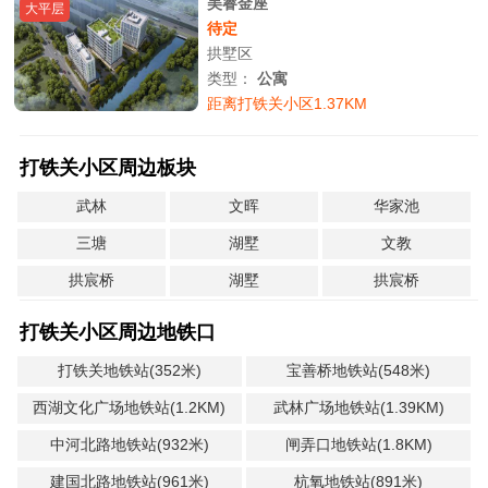
美睿金座
大平层
待定
拱墅区
类型：
公寓
距离打铁关小区1.37KM
打铁关小区周边板块
武林
文晖
华家池
三塘
湖墅
文教
拱宸桥
湖墅
拱宸桥
打铁关小区周边地铁口
打铁关地铁站(352米)
宝善桥地铁站(548米)
西湖文化广场地铁站(1.2KM)
武林广场地铁站(1.39KM)
中河北路地铁站(932米)
闸弄口地铁站(1.8KM)
建国北路地铁站(961米)
杭氧地铁站(891米)