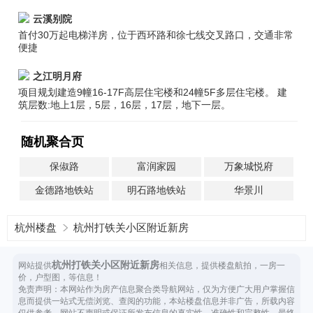
云溪别院
首付30万起电梯洋房，位于西环路和徐七线交叉路口，交通非常
便捷
之江明月府
项目规划建造9幢16-17F高层住宅楼和24幢5F多层住宅楼。 建
筑层数:地上1层，5层，16层，17层，地下一层。
随机聚合页
保俶路
富润家园
万象城悦府
金德路地铁站
明石路地铁站
华景川
杭州楼盘
杭州打铁关小区附近新房
杭州打铁关小区附近新房
网站提供
相关信息，提供楼盘航拍，一房一
价，户型图，等信息！
免责声明：本网站作为房产信息聚合类导航网站，仅为方便广大用户掌握信
息而提供一站式无偿浏览、查阅的功能，本站楼盘信息并非广告，所载内容