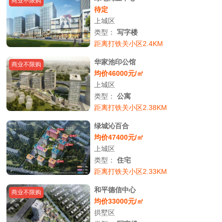
商业不限购
待定
上城区
类型：
写字楼
距离打铁关小区2.4KM
华家池印公馆
商业不限购
均价46000元/㎡
上城区
类型：
公寓
距离打铁关小区2.38KM
绿城沁百合
均价47400元/㎡
上城区
类型：
住宅
距离打铁关小区2.33KM
和平德信中心
商业不限购
均价33000元/㎡
拱墅区