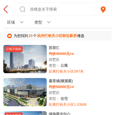
区域
类型
为您找到
15
个
杭州打铁关小区附近新房
楼盘
苏荷汇
公寓不限购
均价40000元/㎡
拱墅区
类型：
公寓
距离打铁关小区397米
嘉里城(馥源庭)
均价50000元/㎡
拱墅区
类型：
住宅
距离打铁关小区1.03KM
绿地商业中心