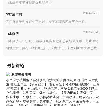
山水华府实景准现房火热销售中
2024-07-09
滨江滨汇府
滨汇府政策利好置业正当时，实景准现房现在买今年住。
2024-06-19
山水燕庐
山水燕庐5,6,7,10,11幢根据购房登记汇总表结果显示，截止登记
期限届满，共有0户家庭进行了购房登记，未达到可售房源总数...
最新评论
龙潭渡云湖湾
项目位于杭州桐庐县分水镇白沙大桥东侧,有花园,有露台,自带商
业,临江近景区 【项目优势】:该项目位于分水城区地貌以“一江两
岸”沿江而建，依山傍水，环境优美，享受负氧离子3000个以上
空气质量，达到国家一级空气标准。 【周边配套】高级中学，
实验小学，分水初中，小精灵幼儿园，中国移动，建设银行，农
商银行等～华联超市，农贸市场，桐庐第二人民医院等等，一应
俱全。 【景区】：瑶琳仙境，山湾湾漂流，雅鲁探...