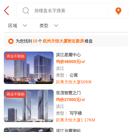
区域
类型
为您找到
15
个
杭州天恒大厦附近新房
楼盘
滨江星耀中心
商业不限购
均价48000元/㎡
滨江
类型：
公寓
距离天恒大厦509米
世茂智慧之门
商业不限购
均价27000元/㎡
滨江
类型：
写字楼
距离天恒大厦1.17KM
滨江兴耀潮起