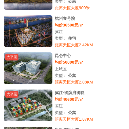
类型：
公寓
距离天恒大厦900米
杭州壹号院
均价36500元/㎡
滨江
类型：
住宅
距离天恒大厦2.42KM
昆仑中心
大平层
均价50000元/㎡
上城区
类型：
公寓
距离天恒大厦2.08KM
滨江·御滨府御映
大平层
均价40600元/㎡
滨江
类型：
公寓
距离天恒大厦1.87KM