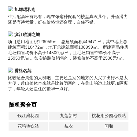
旭辉珺和府
生活配套应有尽有，现在像这种配套的楼盘真没几个。升值潜力
还是有待考量，好在价格也还合理，自住不错。
滨江临澜之城
项目总用地面积126059㎡，总建筑面积449471㎡，其中地上总
建筑面积310472㎡，地下总建筑面积138999㎡。 所建商品住房
毛坯销售均价不高于14500元/㎡，且毛坯销售***单价不高于
15950元/㎡。如实施装修销售的，装修价格不高于2500元/㎡。
香格名苑
比较适合周边的人群吧，主要还是别的地方的人买了出行不是太
方便，萧山整体本来就是比较闭塞的，在萧山的边上就更加隔离
了，年轻人还是住的繁华一点好。
随机聚合页
钱江湾花园
九莲新村
桃花湖公园地铁站
花坞地铁站
益农
闻堰