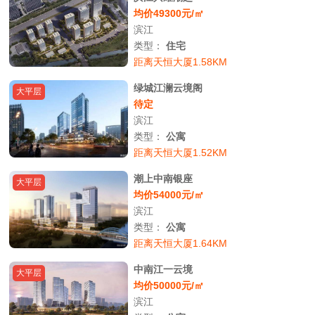
均价49300元/㎡
滨江
类型：
住宅
距离天恒大厦1.58KM
绿城江澜云境阁
大平层
待定
滨江
类型：
公寓
距离天恒大厦1.52KM
潮上中南银座
大平层
均价54000元/㎡
滨江
类型：
公寓
距离天恒大厦1.64KM
中南江一云境
大平层
均价50000元/㎡
滨江