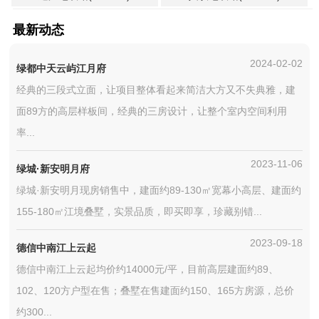
最新动态
2024-02-02
绿都中天云屿江月府
经典的三段式立面，让项目整体看起来简洁大方又不失典雅，建
面89方的高层样板间，经典的三房设计，让整个室内空间利用
率...
2023-11-06
绿城·新安明月府
绿城·新安明月现房销售中，建面约89-130㎡宽幕小高层、建面约
155-180㎡江境叠墅，实景品质，即买即享，珍藏别错...
2023-09-18
德信中南江上云起
德信中南江上云起均价约14000元/平，目前高层建面约89、
102、120方户型在售；叠墅在售建面约150、165方房源，总价
约300...