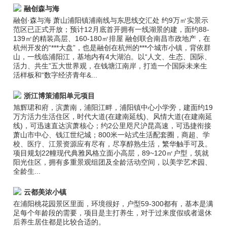
融创森与海
融创·森与海 萧山浦阳镇浦南线与东思线交汇处 约9万㎡实景示
范区已正式开放；预计12月底首开拥有一线湖景的建，面约88-
139㎡的精装高层、160-180㎡排屋 融创联合南昌市政地产，在
杭州开发的“***大盘”，也是融创在杭州的***个城市小镇，背依群
山，一线临浦阳江，基地内有4大湖泊。以“人文、生态、国际、
活力、共生”五大世界观，在钱塘江南岸，打造一个国际未来生
活样板和“数字经济青年&...
浙江博策浦阳单元项目
旭辉珺和府，滨萧南，浦阳江畔，浦阳镇中心小学旁，建面约19
万方活力生活住区，时代大道(在建南延线)、风情大道(在建南延
线)，可迅速直达滨萧核心；约2公里咫尺沪昆高速，可迅捷衔接
萧山市中心、钱江世纪城；800米一站式生活配套圈，商超、学
校、医疗、江景资源应有尽有，尽享醇熟生活，繁华触手可及。
项目规划22幢现代典雅风格立面小高层，89~120㎡户型，筑就
阳光住区，拥有多重景观组团及全龄活动空间，以美学艺术园、
全龄生...
云都美浓小镇
在浦阳桃花园景区里面，环境很好，户型59-300都有，基本是满
足每个年龄段的需要，项目是主打养生，对于过来度假或者退休
后养生居住都是比较合适的。