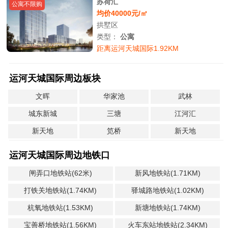
苏荷汇
公寓不限购
均价40000元/㎡
拱墅区
类型：
公寓
距离运河天城国际1.92KM
运河天城国际周边板块
文晖
华家池
武林
城东新城
三塘
江河汇
新天地
笕桥
新天地
运河天城国际周边地铁口
闸弄口地铁站(62米)
新风地铁站(1.71KM)
打铁关地铁站(1.74KM)
驿城路地铁站(1.02KM)
杭氧地铁站(1.53KM)
新塘地铁站(1.74KM)
宝善桥地铁站(1.56KM)
火车东站地铁站(2.34KM)