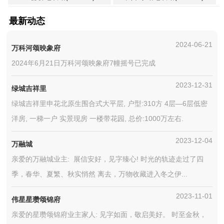
最新动态
2024-06-21
万科河颂映象府
2024年6月21日万科河颂映象府7幢摇号已完成
2023-12-31
绿城吉祥里
绿城吉祥里申花北原生围合式大平层, 户型:310方 4层—6层低密
洋房, 一梯一户 实景现房 一楼带花园, 总价:1000万左右.
2023-12-04
万融城
亲爱的万融城业主: 展信安好，见字臻心! 时光的轨迹走过了四
季，春华、夏繁、秋实悄然 离去，万物收藏进入冬之伊...
2023-11-01
伟星星瓒颂锦府
亲爱的星瓒颂锦府业主家人: 见字如面，敬启美好。 时至金秋，