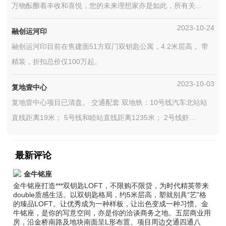
万物酝酿着丰收和喜悦，您的未来理想家亦是如此，所有关...
2023-10-24
融创运河印
融创运河印目前在售建面51方双门双钥匙公寓，4.2米层高， 带
精装，折扣总价仅100万起。
2023-10-03
复地壹中心
复地壹中心项目已清盘。 交通配套 双地铁：10号线汽车北站站
直线距离19米； 5号线和睦站直线距离1235米； 2号线虾...
最新评论
金牛铭座
金牛铭座打造***双钥匙LOFT，不限购不限贷，为时代精英带来
double质感生活。以双钥匙格局，约5米层高，塑就别具“艺”格
的臻品LOFT。让优秀成为一种样板，让出色变成一种习惯。金
牛铭座，是你的写意空间，亦是你的洽谈商务之地。五层商业用
房，沿金桥南路及地块南面呈L形布置。项目周边交通四通八