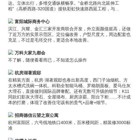
达。立体出行，多维交通纵横畅享。“金桥北路向北延伸工
程”（高桥西路-320国道）接轨彩虹快速路西延工程，与...
富阳城际商务中心
滨江、兴耀、金汇三家开发商联合开发，外立面颜值挺高，还做
了近万方的实景示范区。定位偏改善，户型尺度大，周边配套也
充足，不过是毛坯交付，更适合本地改善。
万科大家九都会
不了解，随便看看而已，不知道怎么操作
杭房湖著观邸
在精装方面，杭房·湖著观邸也卷出新高度，西门子油烟机、方
太水槽式洗碗一体机、科勒全智能马桶、罗格朗面板、爱马仕灰
大理石，直接做到国际品牌奢配。还有无数可升级的细节：K11
同款幻影灰大理石、全屋墙布、厨房凉霸、阳台下柜……不计成
本的打磨，体现了改善住宅该有的贵气+品奢+细节。
招商德信云望之宸公寓
杭州富阳区，六号线地铁口400米，百米楼间距，精装修3000标
准