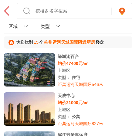
区域
类型
为您找到
15
个
杭州运河天城国际附近新房
楼盘
绿城沁百合
均价47400元/㎡
上城区
类型：
住宅
距离运河天城国际546米
天成中心
均价21000元/㎡
上城区
类型：
公寓
距离运河天城国际827米
滨江翡翠嘉运府