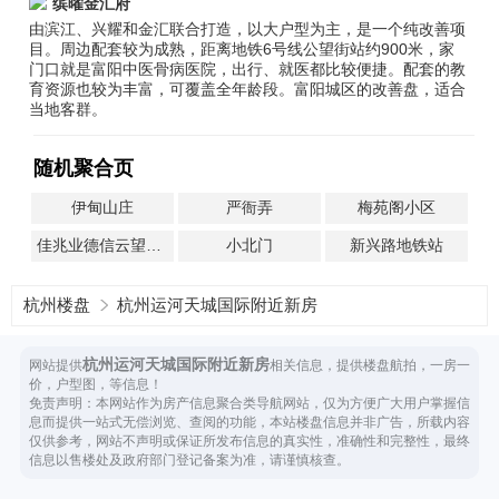
缤曜金汇府
由滨江、兴耀和金汇联合打造，以大户型为主，是一个纯改善项
目。周边配套较为成熟，距离地铁6号线公望街站约900米，家
门口就是富阳中医骨病医院，出行、就医都比较便捷。配套的教
育资源也较为丰富，可覆盖全年龄段。富阳城区的改善盘，适合
当地客群。
随机聚合页
伊甸山庄
严衙弄
梅苑阁小区
佳兆业德信云望璞园
小北门
新兴路地铁站
杭州楼盘
杭州运河天城国际附近新房
杭州运河天城国际附近新房
网站提供
相关信息，提供楼盘航拍，一房一
价，户型图，等信息！
免责声明：本网站作为房产信息聚合类导航网站，仅为方便广大用户掌握信
息而提供一站式无偿浏览、查阅的功能，本站楼盘信息并非广告，所载内容
仅供参考，网站不声明或保证所发布信息的真实性，准确性和完整性，最终
信息以售楼处及政府部门登记备案为准，请谨慎核查。