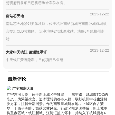
楚玥府目前项目已售罄剩余车位在售。
2023-12-22
南站芯天地
南站芯天地紧邻奥体板块，位于杭州南站新城与南部卧城双城融
合交汇CLD芯核区。 近享地铁2号线潘水站、地铁5号线杭州南
站...
2023-12-22
大家中天钱江·萧澜隐翠轩
中天钱江萧澜隐翠，目前项目己售馨
最新评论
广宇东润大厦
广宇东润大厦，位于新上城区中轴线——东宁路，以城市TOD的
姿态，为渴望改变、追求理想的都市人群，敬献杭州中芯生活解
决方案，注解全新图景。作为南宋皇城所在地，上城区自古繁
华，于西子湖畔，激荡武林风光。行政区规划调整后，新上城更
将重点区域：钱江新城、江河汇揽入怀中，并纳入了杭城拥有4