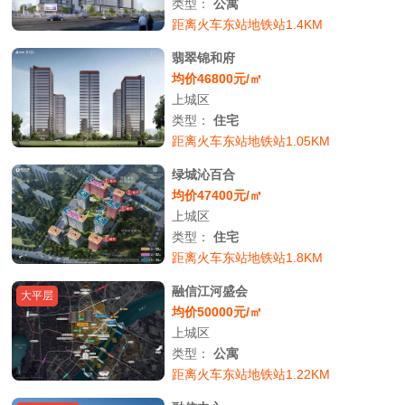
类型：
公寓
距离火车东站地铁站1.4KM
翡翠锦和府
均价46800元/㎡
上城区
类型：
住宅
距离火车东站地铁站1.05KM
绿城沁百合
均价47400元/㎡
上城区
类型：
住宅
距离火车东站地铁站1.8KM
融信江河盛会
大平层
均价50000元/㎡
上城区
类型：
公寓
距离火车东站地铁站1.22KM