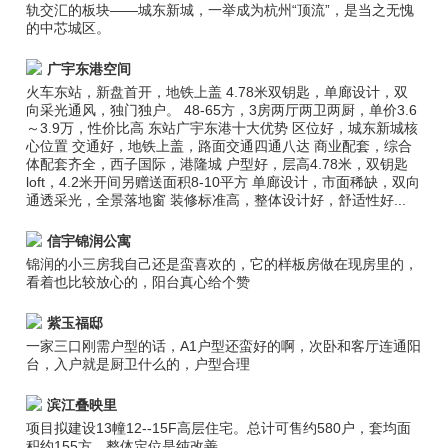
轨交汇的板块——城东新城，一举成为杭州“顶流”，是当之无愧
的中芯城区。
广宇东港空间
火车东站，新盘首开，地铁上盖 4.78米双钥匙，单廊设计，双
向采光通风，独门独户。 48-65方，3房两厅两卫两厨，单价3.6
～3.9万，性价比高 东站广宇东港十大优势 区位好，城东新城核
心位置 交通好，地铁上盖，路面交通四通八达 商业配套，综合
体配套齐全，西子国际，港隆城 户型好，层高4.78米，双钥匙
loft，4.2米开间另赠送面积8-10平方 单廊设计，市面稀缺，双向
通透采光，全景落地窗 装修标准高，整体设计好，舒适性好...
信宇锦润公寓
锦润的小三房我自己还是蛮喜欢的，它的样板房做在现房里的，
看着也比较放心的，阳台真心给个赞
紫玉福邸
一家三口刚需户型的话，A1户型还蛮好的啊，次卧和客厅连通阳
台，入户就是厨卫什么的，户型合理
滨江叠映里
项目拟建设13幢12--15F高层住宅。总计可售约580户，套均面
积约155方，整体定位是纯改善