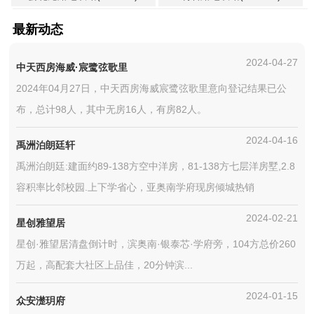
最新动态
2024-04-27
中天西房海威·宸鹭弦歌里
2024年04月27日，中天西房海威宸鹭弦歌里意向登记结果已公
布，总计98人，其中无房16人，有房82人。
2024-04-16
禹洲泊朗廷轩
禹洲泊朗廷:建面约89-138方空中洋房，81-138方七层洋房墅,2.8
容积率比邻校园.上下学省心，亚奥南学府现房倾城热销
2024-02-21
星创雅望居
星创·雅望居清盘倒计时，滨奥南·银泰芯·学府旁，104方总价260
万起，高配套大社区上品佳，20分钟滨...
2024-01-15
众安濋玥府