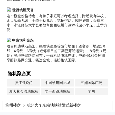
世茂钱塘天誉
这个楼盘价格待定，有孩子家庭可以考虑选择，附近就有学校，
金贝贝幼儿园，手牵手幼儿园，笕桥***幼儿园娃娃部，采荷三
小，浙江师范大学笕桥教育集团杭州市笕桥花园小学无，上学方
便。
中豪悦和金座
项目周边秋石高架、德胜快速路等城市地面干道交织，地铁1号
线、4号线、6号线（近邻项目的二期已开通运营）、8号线（规
划）等地铁线路网密布，一条机场快线在建，中豪·悦和金座拥
享醇熟路网交通，畅达全城，轻松接轨国际。
随机聚合页
滨江凯旋门
中国铁建国际城
五洲国际广场
浙大紫金港地铁站
文一西路地铁站
宁围
杭州楼盘
杭州火车东站地铁站附近新楼盘