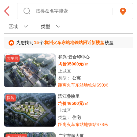
区域
类型
为您找到
15
个
杭州火车东站地铁站附近新楼盘
楼盘
和兴·云合印中心
大平层
均价35000元/㎡
上城区
类型：
公寓
距离火车东站地铁站690米
滨江叠映里
限购
均价46500元/㎡
上城区
类型：
住宅
距离火车东站地铁站478米
广宇东润大厦