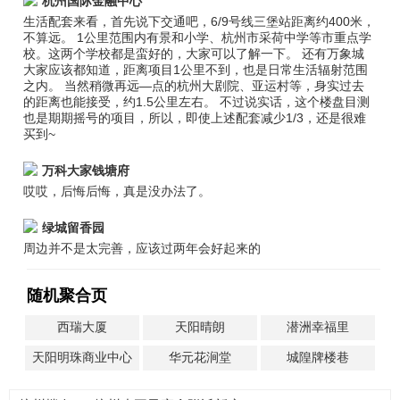
杭州国际金融中心
生活配套来看，首先说下交通吧，6/9号线三堡站距离约400米，
不算远。 1公里范围内有景和小学、杭州市采荷中学等市重点学
校。这两个学校都是蛮好的，大家可以了解一下。 还有万象城
大家应该都知道，距离项目1公里不到，也是日常生活辐射范围
之内。 当然稍微再远—点的杭州大剧院、亚运村等，身实过去
的距离也能接受，约1.5公里左右。 不过说实话，这个楼盘目测
也是期期摇号的项目，所以，即使上述配套减少1/3，还是很难
买到~
万科大家钱塘府
哎哎，后悔后悔，真是没办法了。
绿城留香园
周边并不是太完善，应该过两年会好起来的
随机聚合页
西瑞大厦
天阳晴朗
潜洲幸福里
天阳明珠商业中心
华元花涧堂
城隍牌楼巷