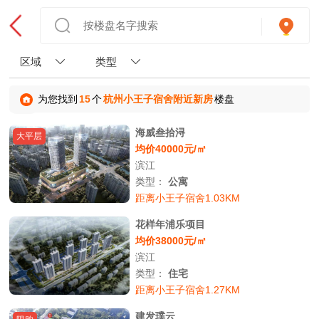
区域
类型
为您找到
15
个
杭州小王子宿舍附近新房
楼盘
海威叁拾浔
大平层
均价40000元/㎡
滨江
类型：
公寓
距离小王子宿舍1.03KM
花样年浦乐项目
均价38000元/㎡
滨江
类型：
住宅
距离小王子宿舍1.27KM
建发璞云