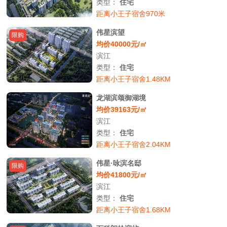
类型：
住宅
距离小王子宿舍970米
伟星滨望
限购
均价40000元/㎡
滨江
类型：
住宅
距离小王子宿舍1.48KM
龙湖滨颂御湖境
均价39163元/㎡
滨江
类型：
住宅
距离小王子宿舍2.04KM
伟星·咏滨名邸
限购
均价41800元/㎡
滨江
类型：
住宅
距离小王子宿舍1.68KM