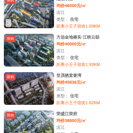
限购
均价46000元/㎡
滨江
类型：
住宅
距离小王子宿舍1.59KM
方远金地椿实·江映云邸
限购
均价40000元/㎡
滨江
类型：
住宅
距离小王子宿舍1.93KM
世茂栖棠誉湾
限购
均价45836元/㎡
滨江
类型：
住宅
距离小王子宿舍1.82KM
荣盛江荣府
限购
均价38000元/㎡
滨江