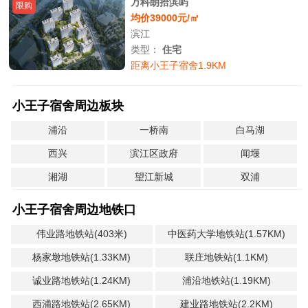
万科朗拾滨屿
限购
均价39000元/㎡
滨江
类型：
住宅
距离小王子宿舍1.9KM
小王子宿舍周边板块
浦沿
一桥南
白马湖
西兴
滨江区政府
闻堰
湘湖
望江新城
双浦
小王子宿舍周边地铁口
伟业路地铁站(403米)
中医药大学地铁站(1.57KM)
杨家墩地铁站(1.33KM)
联庄地铁站(1.1KM)
诚业路地铁站(1.24KM)
浦沿地铁站(1.19KM)
西浦路地铁站(2.65KM)
建业路地铁站(2.2KM)