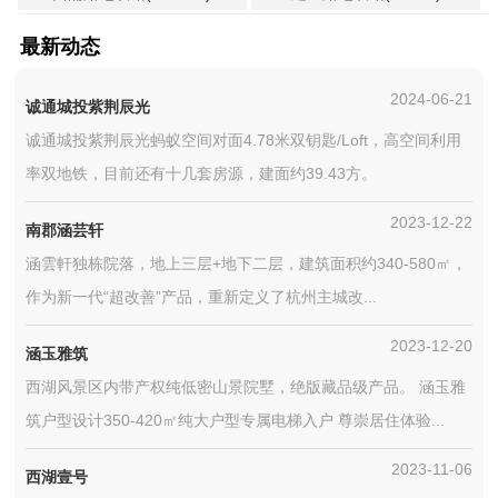
最新动态
2024-06-21
诚通城投紫荆辰光
诚通城投紫荆辰光蚂蚁空间对面4.78米双钥匙/Loft，高空间利用
率双地铁，目前还有十几套房源，建面约39.43方。
2023-12-22
南郡涵芸轩
涵雲軒独栋院落，地上三层+地下二层，建筑面积约340-580㎡，
作为新一代“超改善”产品，重新定义了杭州主城改...
2023-12-20
涵玉雅筑
西湖风景区内带产权纯低密山景院墅，绝版藏品级产品。 涵玉雅
筑户型设计350-420㎡纯大户型专属电梯入户 尊崇居住体验...
2023-11-06
西湖壹号