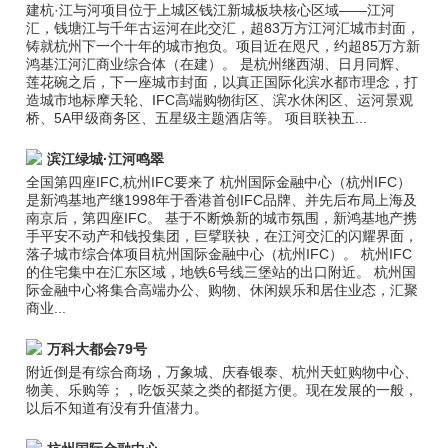
建杭·江与河项目位于上城区钱江新城板块核心区域——江河
汇，钱塘江与千年古运河在此交汇，超83万方江河汇城市封面，
铸就杭州下一个十年的城市抱负。项目近在咫尺，约超85万方新
鸿基江河汇商业综合体（在建）。 是杭州继西湖、日月同辉、
莲花碗之后，下一座城市封面，以真正国际化滨水都市理念，打
造城市地标摩天轮、IFC高端购物街区、滨水休闲区、运河景观
桥、5A甲级商务区、五星级主题酒店等。 项目联袂五...
滨江绿城·江河鸣翠
全国第四座IFC,杭州IFC要来了 杭州国际金融中心（杭州IFC）
是新鸿基地产继1998年于香港首创IFC品牌、并先后布局上海及
南京后，第四座IFC。 基于不断焕新的城市氛围，新鸿基地产携
手平安不动产和钱投集团，巨擘联袂，在江河交汇的闪耀界面，
落子城市综合体项目杭州国际金融中心（杭州IFC）。 杭州IFC
的住宅集中在汇东区域，地铁6号线三堡站的出口附近。 杭州国
际金融中心将集合高端办公、购物、休闲娱乐和居住业态，汇聚
商业...
万科大都会79号
附近倒是有综合商场，万象城、庆春银泰、杭州天虹购物中心、
物美、乐购等；，吃饭买菜之类的都挺方便。现在发展的一般，
以后不知道有没有升值潜力。