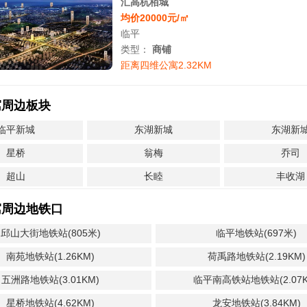
汇高杭栢城
均价20000元/㎡
临平
类型：
商铺
距离四维公寓2.32KM
寓周边板块
临平新城
东湖新城
东湖新
星桥
翁梅
乔司
超山
长睦
丰收湖
寓周边地铁口
邱山大街地铁站(805米)
临平地铁站(697米)
南苑地铁站(1.26KM)
荷禹路地铁站(2.19KM)
五洲路地铁站(3.01KM)
临平南高铁站地铁站(2.07K
星桥地铁站(4.62KM)
龙安地铁站(3.84KM)