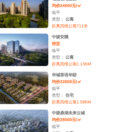
均价24000元/㎡
临平
类型：
公寓
距离四维公寓711米
中骏安隅
待定
临平
类型：
公寓
距离四维公寓1.13KM
华城茶语华邸
均价22600元/㎡
临平
类型：
住宅
距离四维公寓1.58KM
中骏鼎湖未来云城
均价28500元/㎡
临平