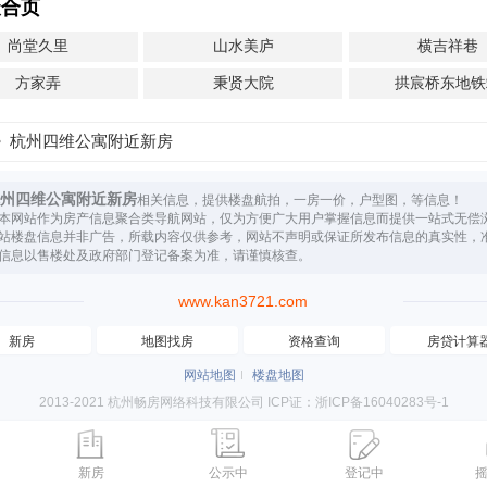
聚合页
尚堂久里
山水美庐
横吉祥巷
方家弄
秉贤大院
拱宸桥东地铁
杭州四维公寓附近新房
州四维公寓附近新房
相关信息，提供楼盘航拍，一房一价，户型图，等信息！
本网站作为房产信息聚合类导航网站，仅为方便广大用户掌握信息而提供一站式无偿
站楼盘信息并非广告，所载内容仅供参考，网站不声明或保证所发布信息的真实性，
信息以售楼处及政府部门登记备案为准，请谨慎核查。
www.kan3721.com
新房
地图找房
资格查询
房贷计算
网站地图
楼盘地图
2013-2021 杭州畅房网络科技有限公司 ICP证：浙ICP备16040283号-1
新房
公示中
登记中