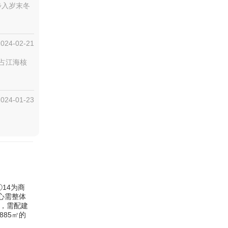
步入岁末冬
2024-02-21
抢占江海核
2024-01-23
14为商
中心需整体
），需配建
885㎡的