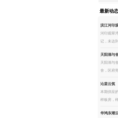
最新动
滨江河印
河印观翠
记，未达到
天阳湖与
天阳湖与
舍，区府
沁棠云筑
本期供应的
样板房，样
华鸿东潮