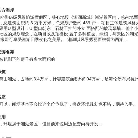
东方海岸
湘湖4A级风景旅游度假区，核心地段《湘湖新城》湘湖景区内，总占地面积
，总建筑面积约 3 万平方米，总规划户数约 489 户， 项目主体建筑风格
采用U 型设计，U 型口朝东，石材干挂的外立 面搭配的玻璃幕墙。整个
社区的规划理念，在项目以及顶楼设 置了多种植被、绿植，与景区的湖
在家即可享受湘湖四季变化之美景。 湘湖以风景秀丽而被誉为西湖...
云涛名苑
名苑剩下的房子有多大面积的
源筑
萧山湘湖，占地约3.4万㎡，计容建筑面积约6.04万㎡，是海伦堡布局杭
名座
可以，闻堰基本不会比这个价位低了，楼盘环境规划也不错，期待入手。
湘湖
，环境属于湘湖景区，但目前来说周边配套尚待开发…