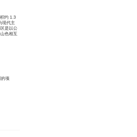
约 1.3
为现代主
小区是以公
光山色相互
州的项