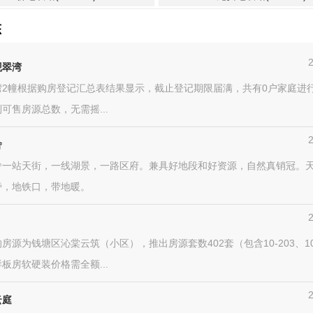
态
观翠湾
湾2幢根据购房登记汇总表结果显示，截止登记期限届满，共有0户家庭进
可售房源总数，无需摇...
舍
舍一站天街，一线湖景，一路区府。兼具好地段和好资源，自然真销冠。
旁，地铁口，带地暖。
房源为钱塘区沁棠云筑（小区），推出房源套数402套（包含10-203、10
板房软硬装价格需全额...
云庭