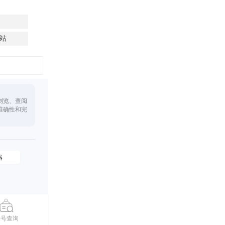
站
浏览、查阅
准确性和完
器
摇号查询