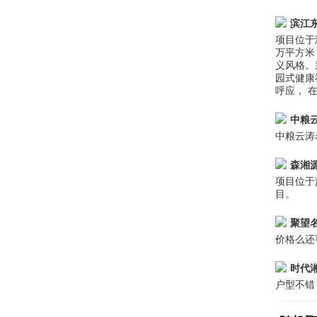
滨江
项目位于
万平方米
义风格。
园式健康
呼应， 
中粮
中粮云涛
森湘
项目位于
目。
聚望
价格么还
时代
户型不错