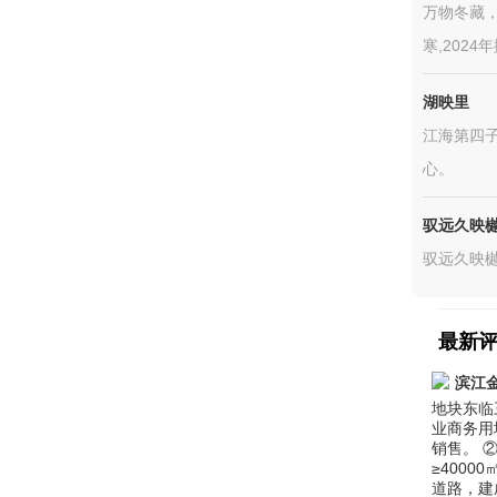
万物冬藏
寒,2024
湖映里
江海第四子
心。
驭远久映
驭远久映
最新
滨江
地块东临
业商务用
销售。 ②
≥400
道路，建