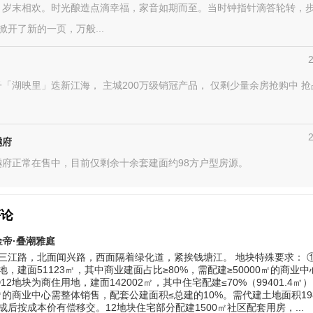
，岁末相欢。时光酿造点滴幸福，家音如期而至。当时钟指针滴答轮转，
年掀开了新的一页，万般...
「湖映里」迭新江海， 主城200万级销冠产品， 仅剩少量余房抢购中 
樾府
樾府正常在售中，目前仅剩余十余套建面约98方户型房源。
评论
金帝·叠潮雅庭
三江路，北面闻兴路，西面隔着绿化道，紧挨钱塘江。 地块特殊要求： ①
地，建面51123㎡，其中商业建面占比≥80%，需配建≥50000㎡的商业
12地块为商住用地，建面142002㎡，其中住宅配建≤70%（99401.4㎡
00㎡的商业中心需整体销售，配套公建面积≤总建的10%。需代建土地面积19
成后按成本价有偿移交。12地块住宅部分配建1500㎡社区配套用房，...