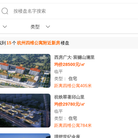
类型
找到
15
个
杭州四维公寓附近新房
楼盘
西房广大·宸樾山澜里
均价28500元/㎡
临平
类型：
住宅
距离四维公寓405米
杭铁翠著邱山里
均价29780元/㎡
临平
类型：
住宅
距离四维公寓784米
理想世纪金座