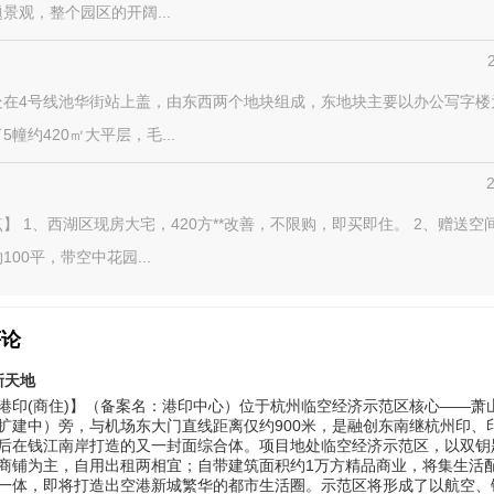
景观，整个园区的开阔...
处在4号线池华街站上盖，由东西两个地块组成，东地块主要以办公写字楼
5幢约420㎡大平层，毛...
】 1、西湖区现房大宅，420方**改善，不限购，即买即住。 2、赠送空
100平，带空中花园...
评论
新天地
港印(商住)】（备案名：港印中心）位于杭州临空经济示范区核心——萧
扩建中）旁，与机场东大门直线距离仅约900米，是融创东南继杭州印、
后在钱江南岸打造的又一封面综合体。项目地处临空经济示范区，以双钥匙/
商铺为主，自用出租两相宜；自带建筑面积约1万方精品商业，将集生活
一体，即将打造出空港新城繁华的都市生活圈。示范区将形成了以航空、