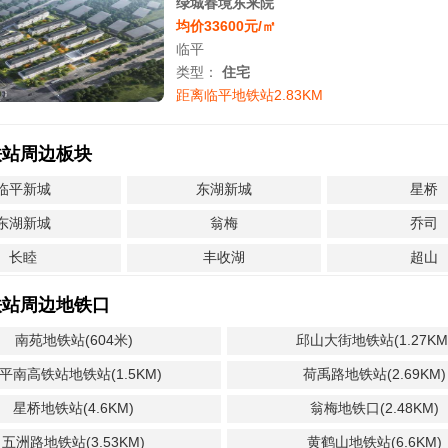
绿城春境东来院
均价33600元/㎡
临平
类型：
住宅
距离临平地铁站2.83KM
铁站周边板块
临平新城
东湖新城
星桥
东湖新城
翁梅
乔司
长睦
丰收湖
超山
铁站周边地铁口
南苑地铁站(604米)
邱山大街地铁站(1.27KM
平南高铁站地铁站(1.5KM)
荷禹路地铁站(2.69KM)
星桥地铁站(4.6KM)
翁梅地铁口(2.48KM)
五洲路地铁站(3.53KM)
黄鹤山地铁站(6.6KM)