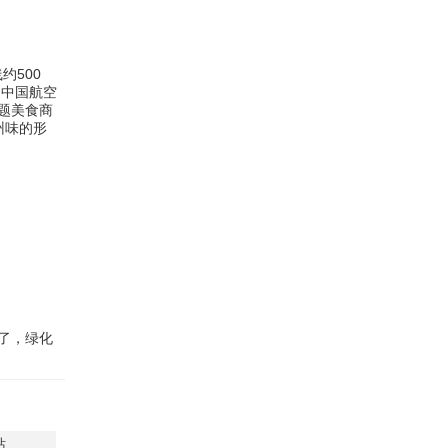
约500
，中国航空
题美食商
州味的形
了，绿化
站