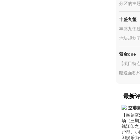
分区的主题
丰盛九玺
丰盛九玺
地块规划了
紫金one
【项目特点
赠送面积约
最新
空港
【融创空
场（三期
钱江印之
户型、小
闲娱乐为