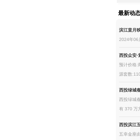
最新动
滨江棠月
2024年0
西投众安·
预计价格:商
源套数:11
西投绿城
西投绿城
有 370 
西投滨江
五幸金座