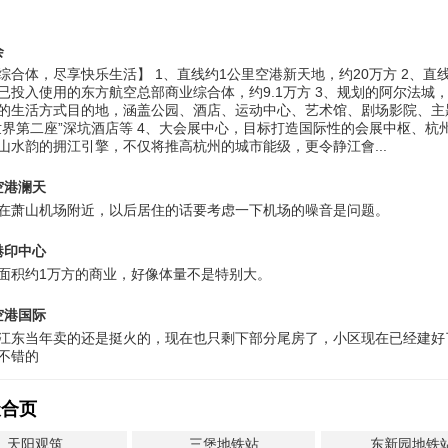
会
综合体，尽享快乐生活】 1、直线约1公里空港新天地，约20万方 2、直线
已投入使用的东方航空总部商业综合体，约9.1万方 3、规划的阿尔法城
的生活方式目的地，涵盖公园、酒店、运动中心、艺术馆、剧场影院、主
世界第二座”深坑酒店等 4、大会展中心，目标打造国际性的会展中枢、杭
山水韵的拥江引擎，不仅将推高杭州的城市能级，更令静江會...
空港澜天
在萧山机场附近，以后居住的话要考虑一下机场的噪音是问题。
港印中心
面积约1万方的商业，好像体量不是特别大。
空港国际
江东当年卖的还是挺火的，现在也只剩下部分尾房了，小区现在已经建好
不错的
聚合页
天阳观筑
三堡地铁站
东新园地铁