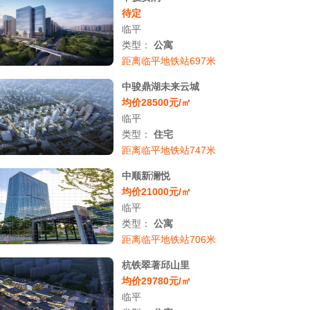
待定
临平
类型：
公寓
距离临平地铁站697米
中骏鼎湖未来云城
均价28500元/㎡
临平
类型：
住宅
距离临平地铁站747米
中顺新澜悦
均价21000元/㎡
临平
类型：
公寓
距离临平地铁站706米
杭铁翠著邱山里
均价29780元/㎡
临平