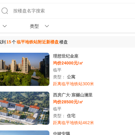
类型
找到
15
个
临平地铁站附近新楼盘
楼盘
理想世纪金座
均价24000元/㎡
临平
类型：
公寓
距离临平地铁站300米
西房广大·宸樾山澜里
均价28500元/㎡
临平
类型：
住宅
距离临平地铁站462米
中骏安隅