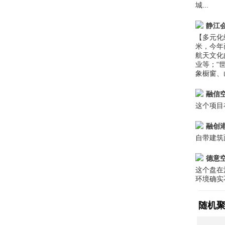
城...
静江
【多元化
米，今年
航天文化
业等；“
象橱窗、
融信
这个项目
融创
自带建筑
德意
这个盘在
环境确实
随机