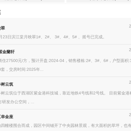
态
映翠
6月23日滨江棠月映翠1#、2#、 3#、4#、5# 、摇号已完成。
紫金蘭轩
住27500元/方，预计开盘:2024-04，销售楼栋:2#、3#、6#，户型面积:
0套，交房时间:2025年...
春树云筑
春树云筑位于西湖区紫金港科技城，靠近地铁4号线和2号线。 目前紫金港
万方研发办公空间，...
五幸金座
由四幢楼围合而成，园区中间铺开了中央园林景观，有大面积的草坪，也