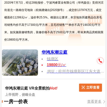
2020年7月7日，经过28轮报价，宁波鸿睿置业有限公司（华鸿嘉信）竞得河庄
街道北一路南住宅地块（杭钱塘储出[2020]8号），成交价137976万元，成交
楼面价11299元/㎡，溢价率25.5%。根据出让要求，本宗地块所建商品住房毛
坯销售均价不高于17300元/平方米，且毛坯销售***单价不高于19030元/平方
米。如实施装修销售的，装修价格不高于2500元/平方米，即未来商品房精装限
价19800元/平方米。
华鸿东潮云庭
钱塘区
19800
元/㎡
地址：
杭州市钱塘新区江东大道与河庄大道交汇处东北侧
立即查看
华鸿东潮云庭 VR全景航拍
Hot!
上帝视野，俯瞰全盘
一房一价表
查看更多