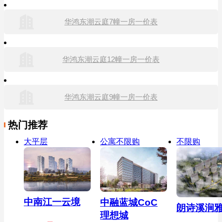
华鸿东潮云庭7幢一房一价表
华鸿东潮云庭12幢一房一价表
华鸿东潮云庭9幢一房一价表
热门推荐
大平层
公寓不限购
不限购
中南江一云境
中融蓝城CoC
朗诗溪涧
理想城