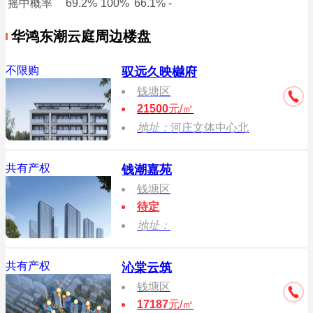
摇中概率
69.2%
100%
66.1%
-
华鸿东潮云庭周边楼盘
不限购
驭远久映樾府
钱塘区
21500
元/㎡
地址：
河庄文体中心北
共有产权
钱潮嘉苑
钱塘区
待定
地址：
共有产权
沁棠云筑
钱塘区
17187
元/㎡