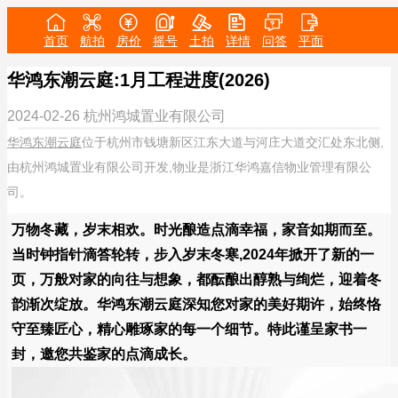
首页
航拍
房价
摇号
土拍
详情
问答
平面
华鸿东潮云庭:1月工程进度(2026)
2024-02-26
杭州鸿城置业有限公司
华鸿东潮云庭
位于杭州市钱塘新区江东大道与河庄大道交汇处东北侧,
由杭州鸿城置业有限公司开发,物业是浙江华鸿嘉信物业管理有限公
司。
万物冬藏，岁末相欢。时光酿造点滴幸福，家音如期而至。
当时钟指针滴答轮转，步入岁末冬寒,2024年掀开了新的一
页，万般对家的向往与想象，都酝酿出醇熟与绚烂，迎着冬
韵渐次绽放。华鸿东潮云庭深知您对家的美好期许，始终恪
守至臻匠心，精心雕琢家的每一个细节。特此谨呈家书一
封，邀您共鉴家的点滴成长。