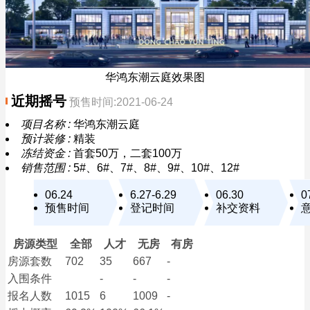
华鸿东潮云庭效果图
近期摇号
预售时间:2021-06-24
项目名称 :
华鸿东潮云庭
预计装修 :
精装
冻结资金 :
首套50万，二套100万
销售范围 :
5#、6#、7#、8#、9#、10#、12#
06.24
6.27-6.29
06.30
0
预售时间
登记时间
补交资料
房源类型
全部
人才
无房
有房
房源套数
702
35
667
-
入围条件
-
-
-
报名
人数
1015
6
1009
-