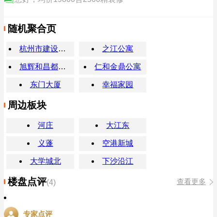
随机聚合页
杭州市建设职业学校
之江公寓
旭辉和昌都会山
仁和金鼎公寓
东门大厦
幸福家园
周边板块
河庄
大江东
义蓬
空港新城
大学城北
下沙沿江
楼盘点评
查看更多
(4)
专家点评