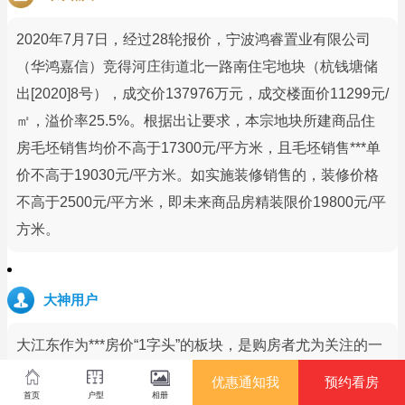
2020年7月7日，经过28轮报价，宁波鸿睿置业有限公司
（华鸿嘉信）竞得河庄街道北一路南住宅地块（杭钱塘储
出[2020]8号），成交价137976万元，成交楼面价11299元/
㎡，溢价率25.5%。根据出让要求，本宗地块所建商品住
房毛坯销售均价不高于17300元/平方米，且毛坯销售***单
价不高于19030元/平方米。如实施装修销售的，装修价格
不高于2500元/平方米，即未来商品房精装限价19800元/平
方米。
大神用户
大江东作为***房价“1字头”的板块，是购房者尤为关注的一
个。在精装限价2万内的板块中，只有大江东已经地铁通
优惠通知我
预约看房
首页
户型
相册
车，3条地铁，而四期中还将再加一条。作为杭州为数不多