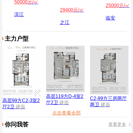
50000
元/㎡
25000
元/㎡
29400
元/㎡
滨江
临安
之江
主力户型
高层119方D-4室2
C2-99方三房两厅
高层99方C2-3室2
厅2卫
建面
两卫
建面
厅2卫
建面
点击查看全部
你问我答
查看更多