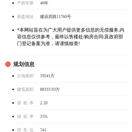
产权年限
40年
新盘地址
建设四路11760号
*本网站旨在为广大用户提供更多信息的无偿服务,内
容信息仅供参考，最终以售楼处/购房合同/及政府部
门登记备案为准，请谨慎核查!
规划信息
占地面积
19541方
建筑面积
88333.03方
容积率
2.20
绿化率
25%
停车位
741