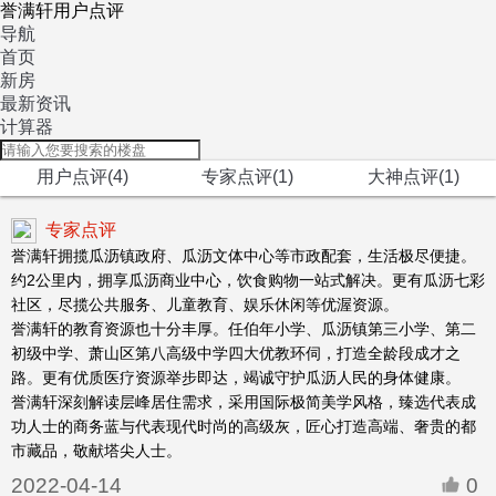
誉满轩用户点评
导航
首页
新房
最新资讯
计算器
用户点评(4)
专家点评(1)
大神点评(1)
专家点评
誉满轩拥揽瓜沥镇政府、瓜沥文体中心等市政配套，生活极尽便捷。
约2公里内，拥享瓜沥商业中心，饮食购物一站式解决。更有瓜沥七彩
社区，尽揽公共服务、儿童教育、娱乐休闲等优渥资源。
誉满轩的教育资源也十分丰厚。任伯年小学、瓜沥镇第三小学、第二
初级中学、萧山区第八高级中学四大优教环伺，打造全龄段成才之
路。更有优质医疗资源举步即达，竭诚守护瓜沥人民的身体健康。
誉满轩深刻解读层峰居住需求，采用国际极简美学风格，臻选代表成
功人士的商务蓝与代表现代时尚的高级灰，匠心打造高端、奢贵的都
市藏品，敬献塔尖人士。
2022-04-14
0