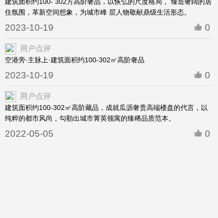
建筑面积约100- 302方高阶奢品，以恢弘的尺度格局， 臻造奢阔的居
住氛围，革新空间想象，为城市峰 层人物敬献鼎级生活形态。
2023-10-19
0
用户点评
空港旁·主脉上·建筑面积约100-302㎡高阶奢品
2023-10-19
0
用户点评
建筑面积约100-302㎡高阶藏品，成就瓜沥奢贵高端楼盘的代言，以
纯粹的都市风尚，勾勒出城市菁英领寓的臻稀品质范本。
2022-05-05
0