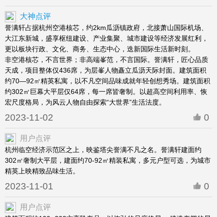
大神点评
誉满轩占据杭州空港核芯，约2km瓜沥镇政府，北接萧山国际机场、
大江东新城，盛享枢纽建设、产业集聚、城市建设等经济发展红利，
更以板块行政、文化、商务、生态中心，迭新国际生活新时刻。
非空港核芯，不言世界；非高端峯范，不言国际。誉满轩，匠心品质
天成，项目整体仅436席，为层峯人物矗立瓜沥天际封面。建筑面积
约70—92㎡精英私寓，以不凡空间品味成就年轻创想秀场。建筑面积
约302㎡巨幕大平层仅64席，每一席皆奢制。以超高空间利用率、恢
宏尺度格局，为风云人物自由探索“大世界”生活法度。
2023-11-02
0
用户点评
杭州临空经济示范区之上，映鉴塔尖誉满不凡之名。誉满轩建面约
302㎡奢制大平层，建面约70-92㎡精装私寓，多元户型可选，为城市
精英上映精致品味生活。
2023-11-01
0
用户点评