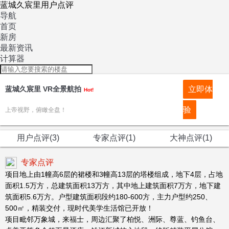
蓝城久宸里用户点评
导航
首页
新房
最新资讯
计算器
蓝城久宸里 VR全景航拍
立即体
Hot!
验
上帝视野，俯瞰全盘！
用户点评(3)
专家点评(1)
大神点评(1)
专家点评
项目地上由1幢高6层的裙楼和3幢高13层的塔楼组成，地下4层，占地
面积1.5万方，总建筑面积13万方，其中地上建筑面积7万方，地下建
筑面积5.6万方。户型建筑面积段约180-600方，主力户型约250、
500㎡，精装交付，现时代美学生活馆已开放！
项目毗邻万象城，来福士，周边汇聚了柏悦、洲际、尊蓝、钓鱼台、