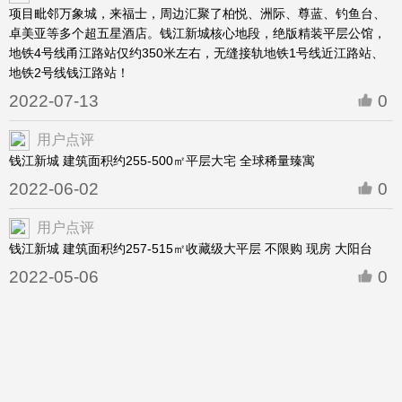
项目毗邻万象城，来福士，周边汇聚了柏悦、洲际、尊蓝、钓鱼台、
卓美亚等多个超五星酒店。钱江新城核心地段，绝版精装平层公馆，
地铁4号线甬江路站仅约350米左右，无缝接轨地铁1号线近江路站、
地铁2号线钱江路站！
2022-07-13
0
用户点评
钱江新城 建筑面积约255-500㎡平层大宅 全球稀量臻寓
2022-06-02
0
用户点评
钱江新城 建筑面积约257-515㎡收藏级大平层 不限购 现房 大阳台
2022-05-06
0