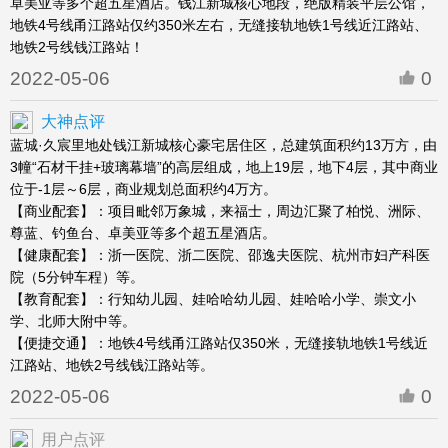
卓美亚等多个超五星酒店。钱江新城核心地段，绝版精装平层公馆，
地铁4号线甬江路站仅约350米左右，无缝接轨地铁1号线近江路站、
地铁2号线钱江路站！
2022-05-06
0
大神点评
蓝城·久宸里地处钱江新城核心豪宅居住区，总建筑面积约13万方，由
3幢“石材干挂+玻璃幕墙”的高层组成，地上19层，地下4层，其中商业
位于-1层～6层，商业规划总面积约4万方。
【商业配套】：项目毗邻万象城，来福士，周边汇聚了柏悦、洲际、
尊蓝、钓鱼台、卓美亚等多个超五星酒店。
【健康配套】：浙一医院、浙二医院、邵逸夫医院、杭州市妇产科医
院（5分钟车程）等。
【教育配套】：行知幼儿园、娃哈哈幼儿园、娃哈哈小学、崇文小
学、北师大附中等。
【便捷交通】：地铁4号线甬江路站仅350米，无缝接轨地铁1号线近
江路站、地铁2号线钱江路站等。
2022-05-06
0
用户点评