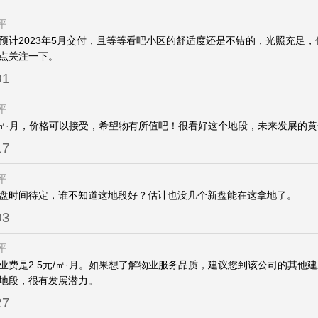
评
预计2023年5月交付，且等等看吧小区的舒适度还是不错的，光照充足，
点关注一下。
01
评
元/㎡·月，价格可以接受，希望物有所值吧！很看好这个地段，未来发展的
17
评
盘时间待定，谁不知道这地段好？估计也没几个新盘能在这拿地了。
03
评
业费是2.5元/㎡·月。如果想了解物业服务品质，建议您到该公司的其他
地段，很有发展潜力。
27