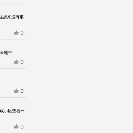
住起来没有那
0
黄金地带。
0
0
建成小区查看一
0