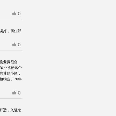
0
境好，居住舒
0
物业费很合
时物业巡逻这个
的其他小区，
包物业。70年
0
舒适，入驻之