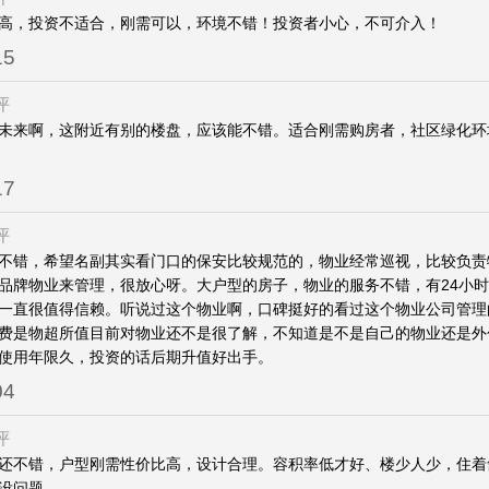
高，投资不适合，刚需可以，环境不错！投资者小心，不可介入！
15
评
未来啊，这附近有别的楼盘，应该能不错。适合刚需购房者，社区绿化环
17
评
不错，希望名副其实看门口的保安比较规范的，物业经常巡视，比较负责
品牌物业来管理，很放心呀。大户型的房子，物业的服务不错，有24小
一直很值得信赖。听说过这个物业啊，口碑挺好的看过这个物业公司管理
费是物超所值目前对物业还不是很了解，不知道是不是自己的物业还是外
使用年限久，投资的话后期升值好出手。
04
评
还不错，户型刚需性价比高，设计合理。容积率低才好、楼少人少，住着
没问题