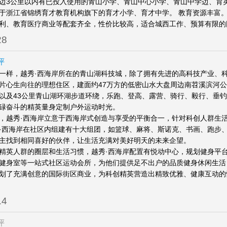
边3公里以内有已投入使用的青山小学、青山中心小学、青山中学边、育
于浙江省锦绣育才教育机构旗下的育才小学、育才中学。 教育资源丰富。
利、教育医疗商业等配套齐全，性价比较高，适合城西工作、预算有限的
28
评
一样，越秀·西海岸所在的青山湖科技城，除了拥有先进的高科技产业、
片心生向往的理想住区，建面约47万方的低密山水大盘周边南苕溪滨河公
以及43公里青山湖环湖步道环绕，乐跑、登高、露营、骑行、毅行、垂
碌奋斗的精英量身定制户外运动时光。
，越秀·西海岸立意于西海岸式创造与享受的平衡合一，针对科创人群生
·西海岸在社区内组建有十大组团，如篮球、麻将、斯诺克、书画、跑步
主找到相同喜好的伙伴，让生活充满对美好明天的未来企望。
精英人群的圈层和生活习惯，越秀·西海岸配置有悦动中心，规划健身平
健身室等一站式社区运动会所，为他们提供足不出户的品质健身休闲生活
划了充满创意的国际街区商业，为科创精英营造出精致优雅、健康互动的
14
评