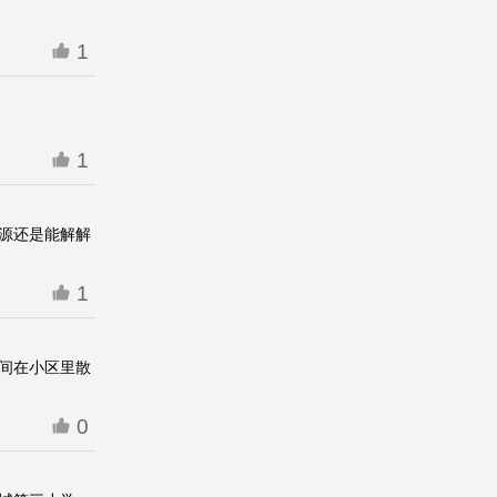
1
1
源还是能解解
1
间在小区里散
0