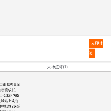
立即体
验
大神点评(1)
目由越秀集团
居住密度较低。
五号线站内换
技城站上规划
辉城进行娱乐