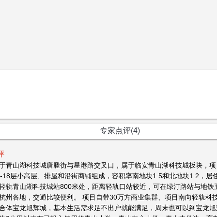
专家点评(4)
评
于青山湖科技城唐塍街与星港路交叉口，属于临安青山湖科技城板块，项
1-18层小高层、排屋和沿街商铺组成，容积率南地块1.5和北地块1.2，
轻轨青山湖科技城站800米处，距离轻轨口站较近，可在绿汀路站与地铁
杭州各地，交通比较便利。 项目自带30万方商业集群、项目南向轻轨科
合体宝龙旭辉城，基本生活需求足不出户就能满足，周末也可以到宝龙旭