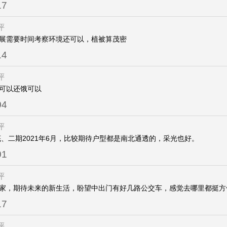
17
评
展需要时间考察环境还可以，植被算茂密
14
评
可以还饿可以
04
评
年底、二期2021年6月，比较期待户型都是南北通透的，采光也好。
01
评
家，期待未来的新生活，盼望中出门有好几路公交车，感觉去哪里都挺方
17
评