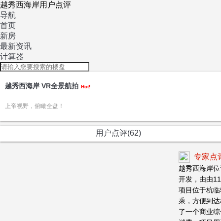
越秀西海岸用户点评
导航
首页
新房
最新资讯
计算器
越秀西海岸 VR全景航拍
Hot!
上帝视野，俯瞰全盘！
用户点评(62)
专家点
越秀西海岸位
开发，由由1
项目位于杭临
乘，方便到达
了一个商业综