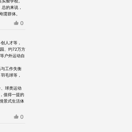
英实验学校。
 总的来说，
刚需群体。
0
科创人才等，
园、约72万方
钓等户外运动自
活与工作失衡
、羽毛球等，
台、球类运动
，值得一提的
情景式生活体
0