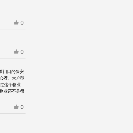
0
0
看门口的保安
心呀。大户型
说过这个物业
物业还不是很
0