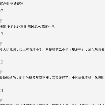
家户型 交通便利
07
评
海景 不必远赴三亚 清风流水 悠闲生活
13
评
浙大幼儿园，边上有育才小学、科技城第二小学（规划中），所以教育资
10
评
收快递啥的，而且的确多年都不涨，其实还好了。小区绿化不错，休息时
24
评