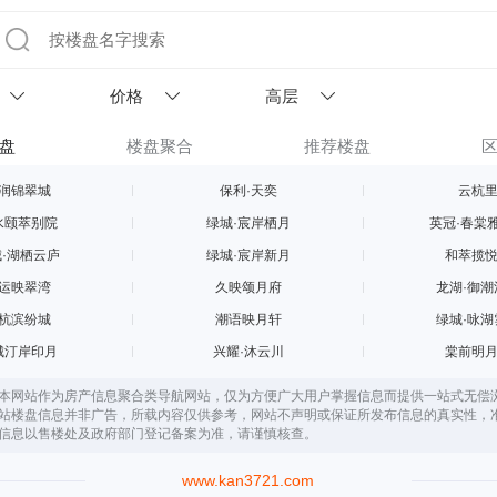
价格
高层
盘
楼盘聚合
推荐楼盘
润锦翠城
保利·天奕
云杭
水颐萃别院
绿城·宸岸栖月
英冠·春棠
·湖栖云庐
绿城·宸岸新月
和萃揽
运映翠湾
久映颂月府
龙湖·御潮
杭滨纷城
潮语映月轩
绿城·咏湖
城汀岸印月
兴耀·沐云川
棠前明
本网站作为房产信息聚合类导航网站，仅为方便广大用户掌握信息而提供一站式无偿
站楼盘信息并非广告，所载内容仅供参考，网站不声明或保证所发布信息的真实性，
信息以售楼处及政府部门登记备案为准，请谨慎核查。
www.kan3721.com