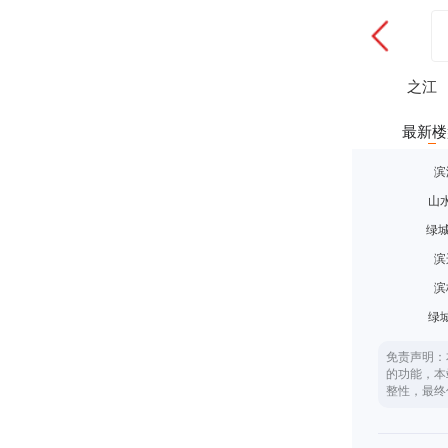
之江
最新楼
滨
山
绿城
滨
滨
绿
免责声明：
的功能，本
整性，最终