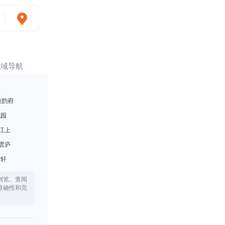
区域导航
里
雅韵府
悦园
江上
雲庐
月轩
浏览、查阅
准确性和完