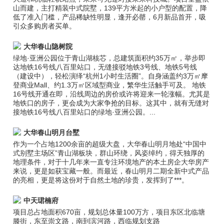
山而建，主打精装中式院墅，139平方米起的小户型的配置，降
低了准入门槛，产品稀缺性明显，逢开必罄，6月新品首开，吸
引众多购房者买单。
大华春山隐树院
绿地·亚洲公园位于青山湖核芯，总建筑面积约35万㎡，举步即
达地铁16号线八百里站口，无缝接驳地铁3号线、地铁5号线
（建设中），轻松演绎“杭州1小时生活圈”。自身涵盖约3万㎡摩
登商业Mall、约1.3万㎡区域型商业，繁华生活触手可及。 地铁
16号线开通在即，沿线周边的房价或许将迎来一轮涨幅。尤其是
地铁口的房子，更会成为大家争抢的目标。这其中，就有无缝对
接地铁16号线八百里站口的绿地·亚洲公园。...
大华春山明月台墅
作为一个占地1200余亩的超级大盘，大华春山明月地处“中国中
式别墅主场区”青山湖板块，群山环绕，风姿绰约，得天独厚的
地理条件，对于十几年来一直专注环境地产的本土房企大华房产
来说，更是如获宝藏一般。而最近，春山明月二期全新中式产品
的亮相，更是将这份对于自然土地的珍贵，发挥到了***。
中天珺楠府
项目总占地面积670亩，规划总体量100万方，项目东区北临塘
滕街，东至崇文路，南到滨河路，西临规划支路