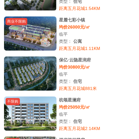
类型：
住宅
距离五月花城1.54KM
星麓七彩小镇
商业不限购
均价26000元/㎡
临平
类型：
公寓
距离五月花城1.11KM
保亿·云隐星润府
均价30800元/㎡
临平
类型：
住宅
距离五月花城881米
杭颂星澜府
不限购
均价25050元/㎡
临平
类型：
住宅
距离五月花城2.14KM