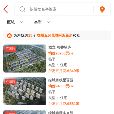
区域
类型
为您找到
15
个
杭州五月花城附近新房
楼盘
杰立·颂香望庐
不限购
均价28200元/㎡
临平
类型：
住宅
距离五月花城349米
绿城月映星语园
不限购
均价24000元/㎡
临平
类型：
住宅
距离五月花城581米
绿城春境东来院