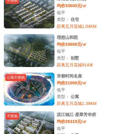
不限购
均价33600元/㎡
临平
类型：
住宅
距离五月花城1.04KM
理想山和院
均价33600元/㎡
临平
类型：
别墅
距离五月花城914米
宋都时间名座
公寓不限购
均价21000元/㎡
临平
类型：
公寓
距离五月花城1.39KM
滨江钱江·星翠芳华府
不限购
均价26310元/㎡
临平