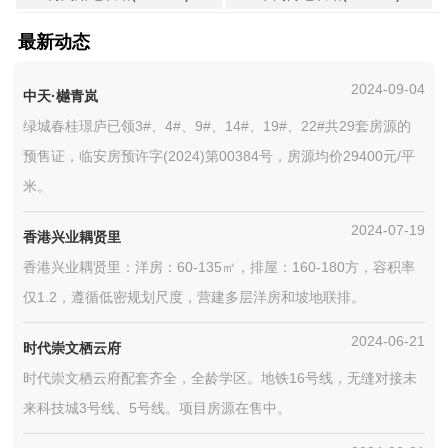
最新动态
2024-09-04
中天·樾青岚
绿城春桂璟庐已领3#、4#、9#、14#、19#、22#共29套房源的
预售证，临安房预许字(2024)第00384号，房源均价29400元/平
米。
2024-07-19
香港兴业耦贤里
香港兴业耦贤里：洋房：60-135㎡，排屋：160-180方，容积率
仅1.2，遵循低密规划尺度，营建多层洋房和坡地联排。
2024-06-21
时代崇文栖云府
时代崇文栖云府配套齐全，全龄学区。地铁16号线，无缝对接未
来科技城3号线、5号线。项目房源在售中。