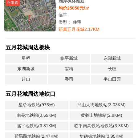
湖岸枫林雅庭
不限购
均价25050元/㎡
临平
类型：
住宅
距离五月花城2.17KM
五月花城周边板块
星桥
临平新城
东湖新城
东湖新城
翁梅
长睦
超山
乔司
半山田园
五月花城周边地铁口
星桥地铁站(976米)
邱山大街地铁站(3.03KM)
南苑地铁站(3.65KM)
黄鹤山地铁站(2.9KM)
临平地铁站(3.81KM)
临平南高铁站地铁站(3.3KM)
荷禹路地铁站(2.47KM)
华鹤街地铁站(3.95KM)