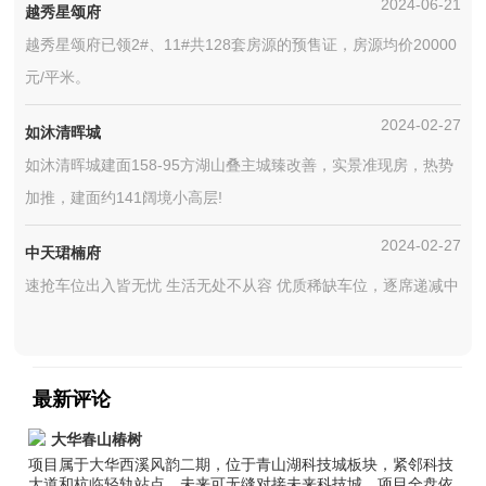
2024-06-21
越秀星颂府
越秀星颂府已领2#、11#共128套房源的预售证，房源均价20000
元/平米。
2024-02-27
如沐清晖城
如沐清晖城建面158-95方湖山叠主城臻改善，实景准现房，热势
加推，建面约141阔境小高层!
2024-02-27
中天珺楠府
速抢车位出入皆无忧 生活无处不从容 优质稀缺车位，逐席递减中
最新评论
大华春山椿树
项目属于大华西溪风韵二期，位于青山湖科技城板块，紧邻科技
大道和杭临轻轨站点，未来可无缝对接未来科技城。项目全盘依