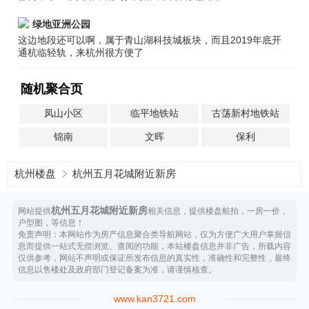
绿地亚洲公园
这边地段还可以啊，属于青山湖科技城板块，而且2019年底开
通杭临轻轨，来杭州很方便了
随机聚合页
凤山小区
临平地铁站
古荡新村地铁站
锦南
文晖
保利
杭州楼盘
杭州五月花城附近新房
杭州五月花城附近新房
网站提供
相关信息，提供楼盘航拍，一房一价，
户型图，等信息！
免责声明：本网站作为房产信息聚合类导航网站，仅为方便广大用户掌握信
息而提供一站式无偿浏览、查阅的功能，本站楼盘信息并非广告，所载内容
仅供参考，网站不声明或保证所发布信息的真实性，准确性和完整性，最终
信息以售楼处及政府部门登记备案为准，请谨慎核查。
www.kan3721.com