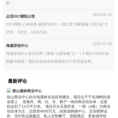
套...
2024-01-11
众安IOC潮悦公馆
IOC•潮悦 心核体奥 建面约60方 一线江景 华豪装修 225万起 大
平层，332方，1665万起。
2023-12-30
海威安铂中心
海威安铂中心首开在即！奥体“七星璀璨"之一！3 梯2户400方地
标豪天际线！项目目前还有98套商业大户型房源在售。...
最新评论
鼓山晟林商业中心
鼓山商业中心由当地晟林实业投资建设，项目位于千岛湖畔的涌
金路上 ，是集吃、喝、玩、乐、购于一体的商业综合体，总面
积达到了12万平方米。 项目共分五期开发，一期（A座）为商业
综合体为主，总投资4000万元，由旅游购物中心、足浴棋牌会
所、无印良品旗舰店、私人定制餐厅、智能酒店、美食城等组