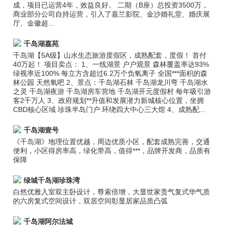
成，项目已运营4年，效益良好。 二期（B座）总投资3500万，
商业部分公司自持运营，引入了嘉兰影院、金沙婚礼堂、婚庆展
厅、金徽超...
千岛湖嘉苑
千岛湖【5A级】山水生态旅游度假区，成熟配套，度假！ 首付
40万起！ 项目卖点： 1、一线湖景 户户观景 森林覆盖率达93%
绿视率近100% 每立方含超过6.2万个负氧离子 全国***面积的森
林公园 天然氧吧 2、景点：千岛湖石林 千岛湖龙川弯 千岛湖水
之灵 千岛湖夜游 千岛湖房车营地 千岛湖开元度假村 每年吸引游
客2千万人 3、政府规划**升值和发展潜力新城核心位置，坐拥
CBD核心区域 珍珠半岛门户 环绕四大中心三大馆 4、成熟配...
千岛湖壹号
《千岛湖》地理位置优越，周边优质小区，配套成熟完善，交通
便利，小区得房率高，绿化带高，值得***，品牌开发商，品质有
保障
绿城千岛湖珍珠湾
白然优雅入室双主卧设计，尊索倍增，大显世家贵气复式华气质
的六房复式空间设计，双居空间彰显居家品质凸弧
千岛湖阿尔法城