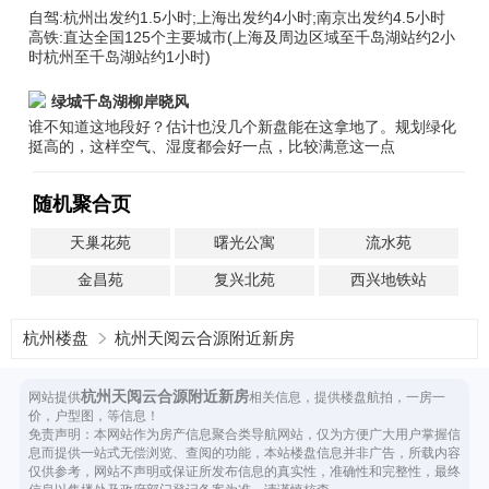
自驾:杭州出发约1.5小时;上海出发约4小时;南京出发约4.5小时
高铁:直达全国125个主要城市(上海及周边区域至千岛湖站约2小
时杭州至千岛湖站约1小时)
绿城千岛湖柳岸晓风
谁不知道这地段好？估计也没几个新盘能在这拿地了。规划绿化
挺高的，这样空气、湿度都会好一点，比较满意这一点
随机聚合页
天巢花苑
曙光公寓
流水苑
金昌苑
复兴北苑
西兴地铁站
杭州楼盘
杭州天阅云合源附近新房
杭州天阅云合源附近新房
网站提供
相关信息，提供楼盘航拍，一房一
价，户型图，等信息！
免责声明：本网站作为房产信息聚合类导航网站，仅为方便广大用户掌握信
息而提供一站式无偿浏览、查阅的功能，本站楼盘信息并非广告，所载内容
仅供参考，网站不声明或保证所发布信息的真实性，准确性和完整性，最终