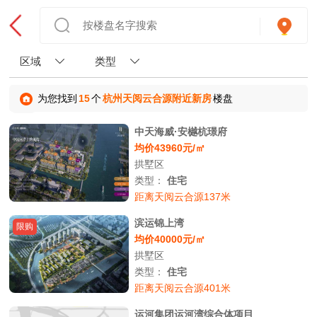
区域
类型
为您找到
15
个
杭州天阅云合源附近新房
楼盘
中天海威·安樾杭璟府
均价43960元/㎡
拱墅区
类型：
住宅
距离天阅云合源137米
滨运锦上湾
限购
均价40000元/㎡
拱墅区
类型：
住宅
距离天阅云合源401米
运河集团运河湾综合体项目