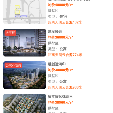
均价40000元/㎡
拱墅区
类型：
住宅
距离天阅云合源432米
建发缦云
大平层
均价36000元/㎡
拱墅区
类型：
公寓
距离天阅云合源774米
融创运河印
公寓不限购
均价30000元/㎡
拱墅区
类型：
公寓
距离天阅云合源988米
滨江滨运锦绣里
均价38960元/㎡
拱墅区