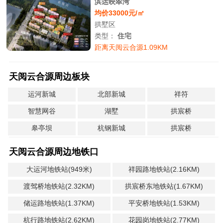
滨运映翠湾
均价33000元/㎡
拱墅区
类型：
住宅
距离天阅云合源1.09KM
天阅云合源周边板块
运河新城
北部新城
祥符
智慧网谷
湖墅
拱宸桥
皋亭坝
杭钢新城
拱宸桥
天阅云合源周边地铁口
大运河地铁站(949米)
祥园路地铁站(2.16KM)
渡驾桥地铁站(2.32KM)
拱宸桥东地铁站(1.67KM)
储运路地铁站(1.37KM)
平安桥地铁站(1.53KM)
杭行路地铁站(2.62KM)
花园岗地铁站(2.77KM)