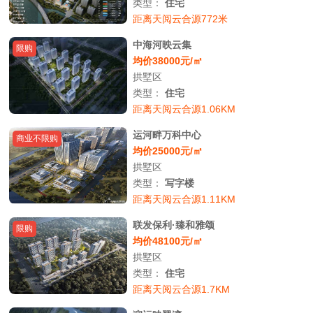
类型：
住宅
距离天阅云合源772米
中海河映云集
限购
均价38000元/㎡
拱墅区
类型：
住宅
距离天阅云合源1.06KM
运河畔万科中心
商业不限购
均价25000元/㎡
拱墅区
类型：
写字楼
距离天阅云合源1.11KM
联发保利·臻和雅颂
限购
均价48100元/㎡
拱墅区
类型：
住宅
距离天阅云合源1.7KM