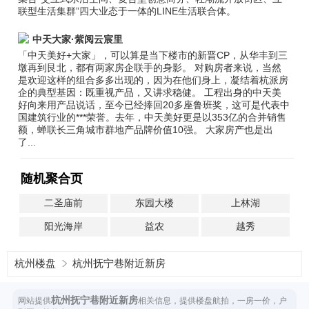
联型生活集群”四大业态于一体的LINE生活联合体。
中天大家·紫阅云宸里
「中天美好+大家」，可以算是当下楼市的新晋CP，从华丰到三
墩再到艮北，都有两家房企联手的身影。 对购房者来说，当然
是欢迎这样的组合多多出现的，因为在他们身上，凝结着杭派房
企的典型基因：既重视产品，又讲求稳健。 工程出身的中天美
好向来用产品说话，至今已经捧回20多座鲁班奖，这可是代表中
国建筑行业的***荣誉。去年，中天美好更是以353亿的合并销售
额，蝉联长三角城市群地产品牌价值10强。 大家房产也是出
了...
随机聚合页
二圣庙前
东园大楼
上林湖
阳光海岸
益农
越秀
杭州楼盘
杭州抚宁巷附近新房
杭州抚宁巷附近新房
网站提供
相关信息，提供楼盘航拍，一房一价，户