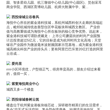
园、智多星幼儿园、杭三墩镇中心幼儿园(中心园区)、笕创采耳
商业学院、西湖区育博幼儿园、杭师大附属中学、紫...
西投绿城云谷春风
海悦中心所在的紫金港科技城，系杭州城西科创大走廊的东端起
点，毗邻杭城传统改善型住区申花板块和城西文教区。 产业价
值与高教重镇成为海悦中心所在板块的核心竞争优势。说起来，
紫金港科技城可谓卧虎藏龙： 上市公司蘑菇街的时尚产业园预
计总投资超过5亿元，它的目标是成为杭州时尚文化高地；天堂
镓谷产业园作为微波毫米波射频国家示范基地，成为紫金港科技
城高精尖科技产业的排头兵；更有阿里巴巴斥资20亿打造的阿里
云谷成...
爱尚里
rrrr小区环境优，户型很正气，得房率蛮高的，朋友介绍过来看
的，值得一买，
紫萱海悦商业中心
城西又多一个楼盘
西投绿城春树云筑
楼盘位于杭州紫金港板块核芯处，深研都市精英们的生活需求，
集合“交互式乐活空间、复合型创意商务、轻潮流开放街区、互