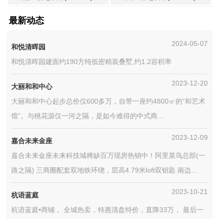
最新动态
2024-05-07
和悦清晖园
和悦清晖园建面约190方纯低密精装叠墅,约1.2容积率
2023-12-20
大丽和和中心
大丽和和中心起步总价仅600多万，自带一座约4800㎡的“和艺术
馆”。与桃花源仅一河之隔，是如今难得的中式商...
2023-12-09
嘉合未来金座
嘉合未来金座未来科技城稀缺百万现房热销中！阿里菜鸟总部(一
路之隔) 三商圈配套双地铁环绕，层高4.79米loft双钥匙 南边...
2023-10-21
杭语蓝庭
杭语蓝庭•商铺， 全城热卖，特惠清盘特价，直降33万， 最后一