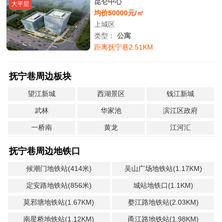
昆仑中心
大平层
均价50000元/㎡
上城区
类型：
公寓
距离抚宁巷2.51KM
抚宁巷周边板块
望江新城
西湖景区
钱江新城
武林
华家池
滨江区政府
一桥南
黄龙
江河汇
抚宁巷周边地铁口
候潮门地铁站(414米)
吴山广场地铁站(1.17KM)
定安路地铁站(856米)
城站地铁口(1.1KM)
莫邪塘地铁站(1.67KM)
婺江路地铁站(2.03KM)
南星桥地铁站(1.12KM)
甬江路地铁站(1.98KM)