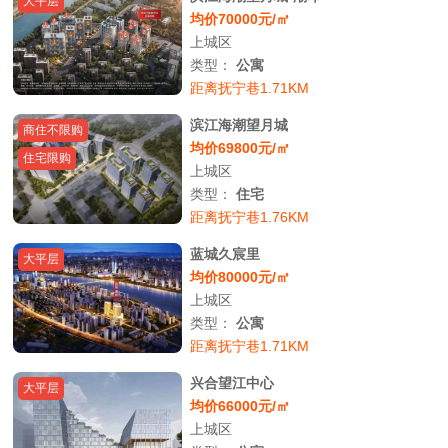
大平层
均价70000元/㎡
上城区
类型：
公寓
距离抚宁巷1.71KM
滨江海潮望月城
商住不限购
均价69800元/㎡
住宅限购
上城区
类型：
住宅
距离抚宁巷1.76KM
蓝城久宸里
大平层
均价80000元/㎡
上城区
类型：
公寓
距离抚宁巷1.71KM
兴合望江中心
大平层
均价66000元/㎡
上城区