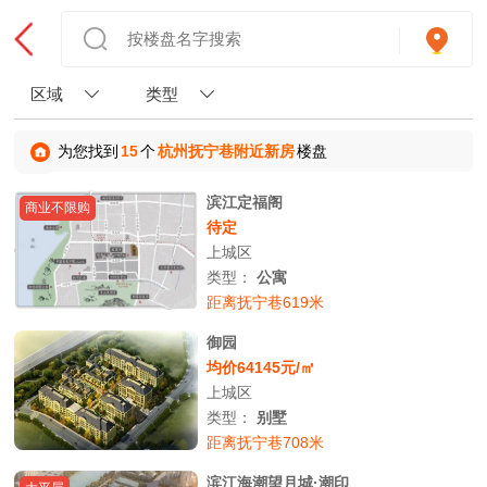
区域
类型
为您找到
15
个
杭州抚宁巷附近新房
楼盘
滨江定福阁
商业不限购
待定
上城区
类型：
公寓
距离抚宁巷619米
御园
均价64145元/㎡
上城区
类型：
别墅
距离抚宁巷708米
滨江海潮望月城·潮印