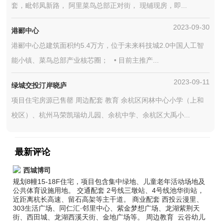
套，毗邻凤新路， 阿里菜鸟总部正对街， 现铺现房，即...
2023-09-30
港郦中心
港郦中心总建筑面积约5.4万方，位于未来科技城2.0中国人工智
能小镇、菜鸟总部产业核芯圈； • 目前主推产...
2023-09-11
绿城交投汀岸晓庐
项目住宅房源已售罄 周边配套 教育 余杭区闲林中心小学（上和
校区）、杭州马荣凯瑞幼儿园、余杭中学、余杭区大禹小...
最新评论
西城博司
规划8幢15-18F住宅，项目包含集中绿地、儿童老年活动场地及
公共体育设施用地。 交通配套 2号线三墩站、4号线池华街站，
近距离杭长高速、留石高架等主干道。 商业配套 西投云漫里、
303生活广场、同仁汇·邻里中心、紫金梦想广场、龙湖紫荆天
街、西田城、龙湖西溪天街、金地广场等。 周边教育 云谷幼儿