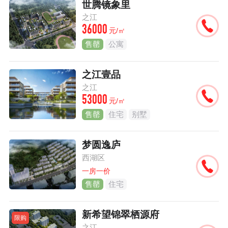
世腾镜象里
之江
36000
元/㎡
售罄
公寓
之江壹品
之江
53000
元/㎡
售罄
住宅
别墅
梦圆逸庐
西湖区
一房一价
售罄
住宅
新希望锦翠栖源府
限购
之江