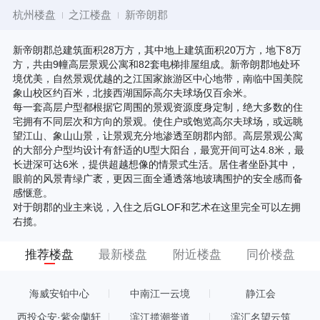
杭州楼盘
之江楼盘
新帝朗郡
新帝朗郡总建筑面积28万方，其中地上建筑面积20万方，地下8万
方，共由9幢高层景观公寓和82套电梯排屋组成。新帝朗郡地处环
境优美，自然景观优越的之江国家旅游区中心地带，南临中国美院
象山校区约百米，北接西湖国际高尔夫球场仅百余米。
每一套高层户型都根据它周围的景观资源度身定制，绝大多数的住
宅拥有不同层次和方向的景观。使住户或饱览高尔夫球场，或远眺
望江山、象山山景，让景观充分地渗透至朗郡内部。高层景观公寓
的大部分户型均设计有舒适的U型大阳台，最宽开间可达4.8米，最
长进深可达6米，提供超越想像的情景式生活。居住者坐卧其中，
眼前的风景青绿广袤，更因三面全通透落地玻璃围护的安全感而备
感惬意。
对于朗郡的业主来说，入住之后GLOF和艺术在这里完全可以左拥
右揽。
推荐楼盘
最新楼盘
附近楼盘
同价楼盘
海威安铂中心
中南江一云境
静江会
西投众安·紫金蘭轩
滨江揽潮誉道
滨汇名望云筑