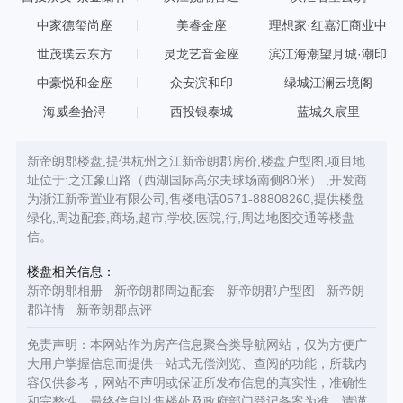
中家德玺尚座
美睿金座
理想家·红嘉汇商业中
心
世茂璞云东方
灵龙艺音金座
滨江海潮望月城·潮印
中豪悦和金座
众安滨和印
绿城江澜云境阁
海威叁拾浔
西投银泰城
蓝城久宸里
新帝朗郡楼盘,提供杭州之江新帝朗郡房价,楼盘户型图,项目地
址位于:之江象山路（西湖国际高尔夫球场南侧80米） ,开发商
为浙江新帝置业有限公司,售楼电话0571-88808260,提供楼盘
绿化,周边配套,商场,超市,学校,医院,行,周边地图交通等楼盘
信。
楼盘相关信息：
新帝朗郡相册
新帝朗郡周边配套
新帝朗郡户型图
新帝朗
郡详情
新帝朗郡点评
免责声明：本网站作为房产信息聚合类导航网站，仅为方便广
大用户掌握信息而提供一站式无偿浏览、查阅的功能，所载内
容仅供参考，网站不声明或保证所发布信息的真实性，准确性
和完整性，最终信息以售楼处及政府部门登记备案为准，请谨