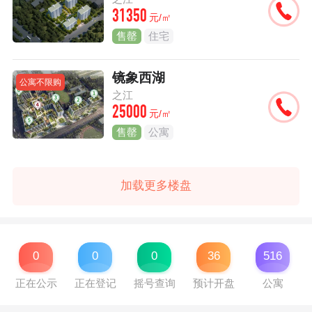
31350
元/㎡
售罄
住宅
镜象西湖
公寓不限购
之江
25000
元/㎡
售罄
公寓
加载更多楼盘
0
0
0
36
516
正在公示
正在登记
摇号查询
预计开盘
公寓