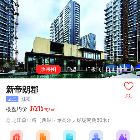
效果图
户型
样板间
新帝朗郡
关注
之江
住宅
37215
楼盘均价
元/㎡
之江象山路（西湖国际高尔夫球场南侧80米）