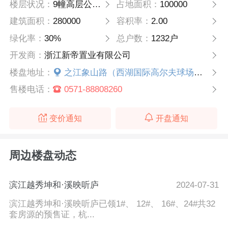
楼层状况：
9幢高层公寓 82套电梯排屋
占地面积：
100000
建筑面积：
280000
容积率：
2.00
绿化率：
30%
总户数：
1232户
开发商：
浙江新帝置业有限公司
楼盘地址：
之江象山路（西湖国际高尔夫球场南侧80米）
售楼电话：
0571-88808260
变价通知
开盘通知
周边楼盘动态
滨江越秀坤和·溪映听庐
2024-07-31
滨江越秀坤和·溪映听庐已领1#、 12#、 16#、24#共32
套房源的预售证，杭...