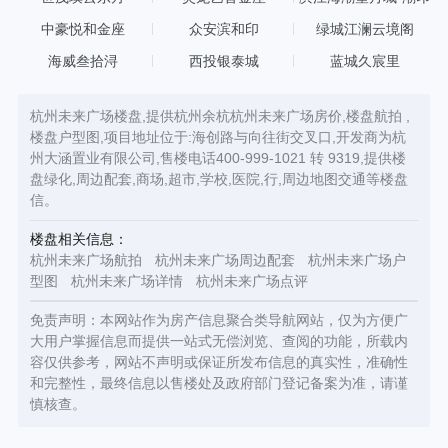
中豪悦和金座
众安滨和印
绿城江澜云境阁
海威叁拾浔
西投银泰城
蓝城久宸里
杭州未来广场楼盘,提供杭州余杭杭州未来广场房价,楼盘航拍 ,
楼盘户型图,项目地址位于:海创路与向往街交叉口,开发商为杭
州大涵置业有限公司,售楼电话400-999-1021 转 9319,提供楼
盘绿化,周边配套,商场,超市,学校,医院,行,周边地图交通等楼盘
信。
楼盘相关信息：
杭州未来广场航拍
杭州未来广场周边配套
杭州未来广场户
型图
杭州未来广场详情
杭州未来广场点评
免责声明：本网站作为房产信息聚合类导航网站，仅为方便广
大用户掌握信息而提供一站式无偿浏览、查阅的功能，所载内
容仅供参考，网站不声明或保证所发布信息的真实性，准确性
和完整性，最终信息以售楼处及政府部门登记备案为准，请谨
慎核查。