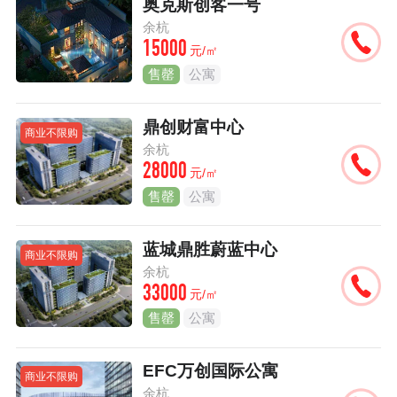
奥克斯创客一号
余杭
15000
元/㎡
售罄
公寓
鼎创财富中心
商业不限购
余杭
28000
元/㎡
售罄
公寓
蓝城鼎胜蔚蓝中心
商业不限购
余杭
33000
元/㎡
售罄
公寓
EFC万创国际公寓
商业不限购
余杭