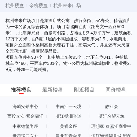
杭州楼盘
余杭楼盘
杭州未来广场
杭州未来广场项目是集酒店式公寓、步行商街、5A办公、精品酒店
为一体的多元综合体项目。项目南临向往街（距离文一西路500
米），北靠海兴路，西接海创路，占地面积3.4万平方米，建筑面积
12万平方米，由7幢11层的小高层组成，容积率为2.5，水电商用。
项目外立面整体采用高档大理石干挂，高端大气，并且还有大尺度
全景落地窗，极度彰显品质。
项目车位共有937个，其中地上车位93个，地下车位841，包括机
械车位460，平面车位381个。物业公司为杭州绿城物业，物业费2.
9元，外加一元能耗费。
推荐楼盘
最新楼盘
附近楼盘
同价楼盘
海威安铂中心
中南江一云境
静江会
西投众安·紫金蘭轩
滨江揽潮誉道
滨汇名望云筑
中家德玺尚座
美睿金座
理想家·红嘉汇商业中
心
世茂璞云东方
灵龙艺音金座
滨江海潮望月城·潮印