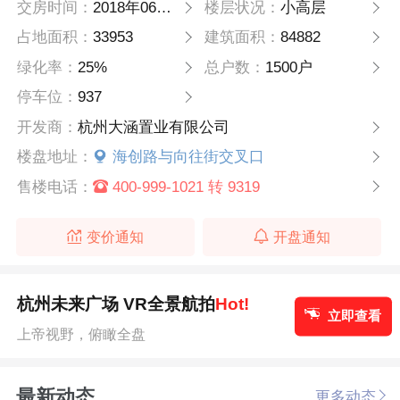
交房时间：
2018年06月30日
楼层状况：
小高层
占地面积：
33953
建筑面积：
84882
绿化率：
25%
总户数：
1500户
停车位：
937
开发商：
杭州大涵置业有限公司
楼盘地址：
海创路与向往街交叉口
售楼电话：
400-999-1021 转 9319
变价通知
开盘通知
杭州未来广场 VR全景航拍
Hot!
立即查看
上帝视野，俯瞰全盘
最新动态
更多动态