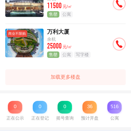
11500
元/㎡
售罄
公寓
万利大厦
商业不限购
余杭
25000
元/㎡
售罄
公寓
写字楼
加载更多楼盘
0
0
0
36
516
正在公示
正在登记
摇号查询
预计开盘
公寓