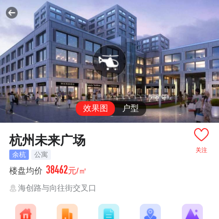
效果图
户型
杭州未来广场
关注
余杭
公寓
38462
楼盘均价
元/㎡
海创路与向往街交叉口