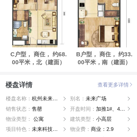
C户型， 商住， 约68.
B户型， 商住， 约33.
00平米，北（建面）
00平米，南（建面）
楼盘详情
查看更多详情
楼盘名称：
杭州未来广场
别名：
未来广场
销售状态：
售罄
开盘时间：
加推1#、4#、5#
物业类型：
公寓
建筑类型：
小高层
项目特色：
未来科技城核心地段酒店式公寓
物业费：
商业：2.9