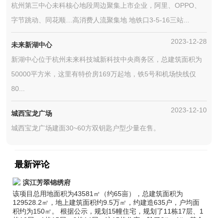
杭州第三中心未科核心地段周边聚集上市企业，阿里、OPPO、
字节跳动、同花顺…高消费人流聚集地 地铁口3-5-16三站...
2023-12-28
未来新湖中心
新湖中心位于杭州未来科技城新科技中央商务区，总建筑面积为
50000平方米，这里有特价房169万起地，铁5号和机场快线仅
80...
2023-12-10
城西宝龙广场
城西宝龙广场建面30~60方双钥匙户型少量在售。
最新评论
滨江芳翠锦绣府
该项目总用地面积为43581㎡（约65亩），总建筑面积为
129528.2㎡，地上建筑面积约9.5万㎡，约建造635户，户均面
积约为150㎡。 根据公示，规划15幢住宅，规划了11栋17层、1