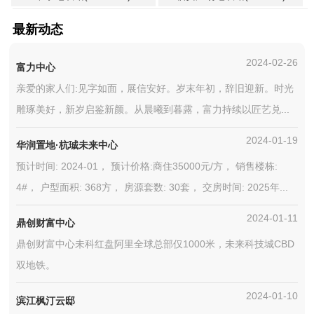
最新动态
2024-02-26
富力中心
亲爱的家人们:见字如面，展信安好。岁末年初，辞旧迎新。时光
雕琢美好，新岁启鉴新颜。从晨曦到暮露，富力持续以匠艺兑...
2024-01-19
华润置地·杭珹未来中心
预计时间: 2024-01， 预计价格:商住35000元/方， 销售楼栋:
4#， 户型面积: 368方， 房源套数: 30套， 交房时间: 2025年...
2024-01-11
鼎创财富中心
鼎创财富中心未科红盘阿里全球总部仅1000米，未来科技城CBD
双地铁。
2024-01-10
滨江枫汀云邸