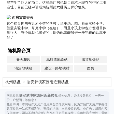
展产生了巨大的项目。这些老厂房也是目前杭州现存的***的工业
遗址，目前已经申请成为杭州第六批历史保护建筑。
西房宸鹭香舍
这个楼盘周围有几所不错的学校，草庵幼儿园、胜蓝实验小学、
胜蓝实验中学、草庵小学（在建），而且小孩上学也方便项目体
量很大，整个规划也挺好的，周边配套能够进一步完善的话就更
好了
随机聚合页
春天花园
禹航路地铁站
御道地铁站
浦沿地铁站
建设一路地铁站
西兴
杭州楼盘
临安梦境家园附近新楼盘
临安梦境家园附近新楼盘
网站提供
相关信息，提供楼盘航拍，一房一
价，户型图，等信息！
免责声明：本网站作为房产信息聚合类导航网站，仅为方便广大用户掌握信
息而提供一站式无偿浏览、查阅的功能，本站楼盘信息并非广告，所载内容
仅供参考，网站不声明或保证所发布信息的真实性，准确性和完整性，最终