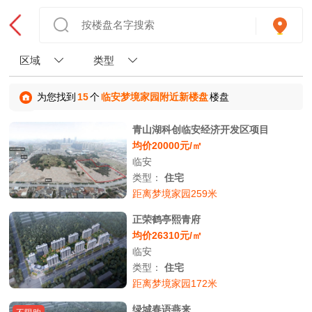
区域
类型
为您找到
15
个
临安梦境家园附近新楼盘
楼盘
青山湖科创临安经济开发区项目
均价20000元/㎡
临安
类型：
住宅
距离梦境家园259米
正荣鹤亭熙青府
均价26310元/㎡
临安
类型：
住宅
距离梦境家园172米
绿城春语燕来