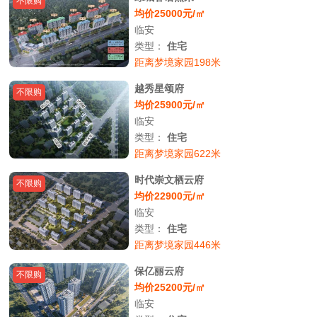
不限购
均价25000元/㎡
临安
类型：
住宅
距离梦境家园198米
越秀星颂府
不限购
均价25900元/㎡
临安
类型：
住宅
距离梦境家园622米
时代崇文栖云府
不限购
均价22900元/㎡
临安
类型：
住宅
距离梦境家园446米
保亿丽云府
不限购
均价25200元/㎡
临安