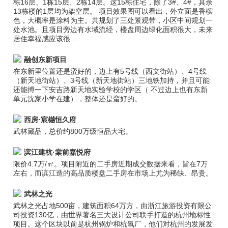
栋16层、1栋15层、2栋14层。这15栋住宅，除了3#、4#，其余
13栋楼的1层均为架空层。 项目效果图可以看出，外立面是香槟
色，大概率是涂料为主。共规划了三处景观带，小区中间规划一
处水池。且项目旁边有水域流经，楼盘周边绿化面积很大，未来
居住幸福感应该很...
融创东新项目
在东新里位置还是蛮好的，边上有5号线（西文街站）、4号线
（新天地街站）、3号线（新天地街站）三地铁加持，并且可能
还能搏一下安吉路新天地实验学校的学区（ 不过边上也有东新
单元沈家小学在建），整体还是蛮好的。
西房·宸樾恒久府
武林藏品，总价约800万级恒品大宅。
滨江建杭·棠前嘉悦府
限价4.7万/㎡。项目附近的二手房近期成交数据来看，皆在7万
左右，而滨江造的高品质楼盘二手房在市场上尤为稀缺、昂贵。
武林之光
武林之光占地500亩，建筑面积64万方，由浙江旅游投资有限公
司投资130亿，由世界著名三大设计公司联手打造的杭州地标性
项目。这个区块以前是杭州锅炉和杭氧厂，他们对杭州的发展发