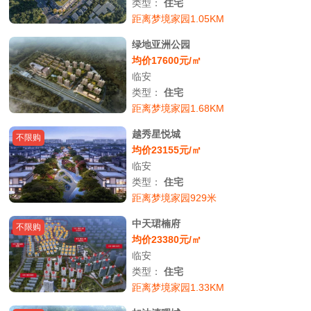
类型：
住宅
距离梦境家园1.05KM
绿地亚洲公园
均价17600元/㎡
临安
类型：
住宅
距离梦境家园1.68KM
越秀星悦城
不限购
均价23155元/㎡
临安
类型：
住宅
距离梦境家园929米
中天珺楠府
不限购
均价23380元/㎡
临安
类型：
住宅
距离梦境家园1.33KM