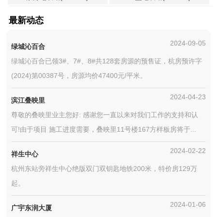
最新动态
2024-09-05
绿城沁百合
绿城沁百合已领3#、7#、8#共128套房源的预售证，杭房预许字
(2024)第00387号，房源均价47400元/平米。
2024-04-23
滨江叠映里
尊敬的叠映里业主您好: 感谢您一直以来对我们工作的支持和认
可!由于项目 施工进度需要，叠映里11号楼167方样板房将于...
2024-02-22
祥生中心
杭州东站旁祥生中心绝版双门双钥匙地铁200米，特价房129万
起。
2024-01-06
广宇东润大厦