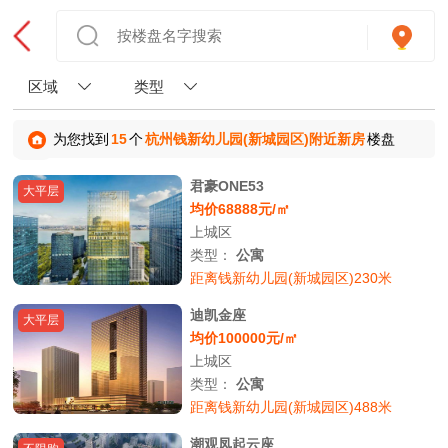
区域
类型
为您找到
15
个
杭州钱新幼儿园(新城园区)附近新房
楼盘
君豪ONE53
大平层
均价68888元/㎡
上城区
类型：
公寓
距离钱新幼儿园(新城园区)230米
迪凯金座
大平层
均价100000元/㎡
上城区
类型：
公寓
距离钱新幼儿园(新城园区)488米
潮观凤起云座