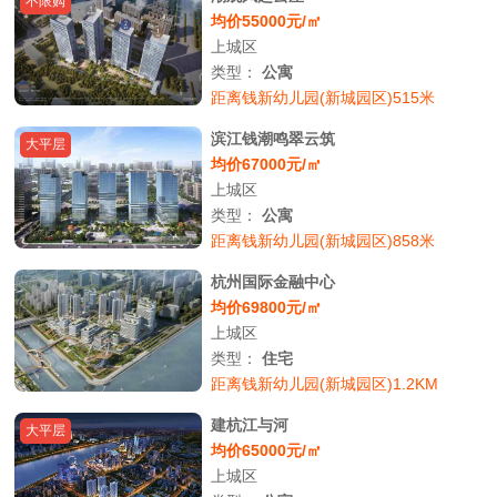
不限购
均价55000元/㎡
上城区
类型：
公寓
距离钱新幼儿园(新城园区)515米
滨江钱潮鸣翠云筑
大平层
均价67000元/㎡
上城区
类型：
公寓
距离钱新幼儿园(新城园区)858米
杭州国际金融中心
均价69800元/㎡
上城区
类型：
住宅
距离钱新幼儿园(新城园区)1.2KM
建杭江与河
大平层
均价65000元/㎡
上城区