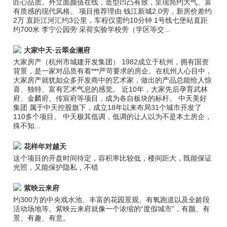
匠心品质。外立面颜值在线，造型凹凸有致，呈现简约大气、富
有质感的现代风格。 项目推荐理由 钱江新城2.0旁，新房价差约
2万 直距江河汇约3公里，车程仅需约10分钟 1号线七堡站直距
约700米 李宁公园旁 采荷实验学校旁（学区等交...
大家中天·云翠金澜府
大家房产（杭州市城建开发集团） 1982成立于杭州，拥有国资
背景，是一家对品质有着***严苛要求的房企。在杭州人心目中，
大家房产就犹如众多开发商中的艺术家，做出的产品总能给人惊
喜、独特、富有艺术气息的感觉。 近10年，大家先后孕育武林
府、金麟府、传宸府等项目，成为各自板块的标杆。 中天美好
集团 属于中天控股旗下，成立18年以来布局31个城市开发了
110多个项目。 中天极其低调，低调的让人以为不是本土房企，
殊不知...
花样年对越天
这个项目的开盘时间待定，容积率比较低，楼间距大，既能保证
光照，又能保护隐私，不错
紫映云来府
约300方的中央戏水池、丰富的花园景观、有氧跑道以及全龄段
活动场地等。紫映云来府就像一个浓缩的“度假城市”，有颜、有
景、有趣、有意。