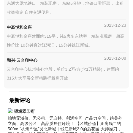
东润大厦地铁口，精装现房， 东站5分钟，地铁口零距离， 出租
收益稳定 自住交通便利。
2023-12-23
中豪悦和金座
中豪悦和金座建面约315平，纯5房车东站旁，精装准现房，超高
性价比 10分钟直达江河汇，15分钟钱江新城。
2023-12-08
和兴·云合印中心
云合印中心杭州核心地段，单价3.2万/方(含1万精装)，建面约
315方大平层全新精装样板房开放
最新评论
望斓翠印府
拍地无溢价、无公租、无自持。利润空间=产品力空间，绝美外
立面、高级公区、高品质居住环境！ 【区域价值】距离钱二约
500m “杭州***区”艮北新城｜钱江新城2.0的后花园 大师操刀，