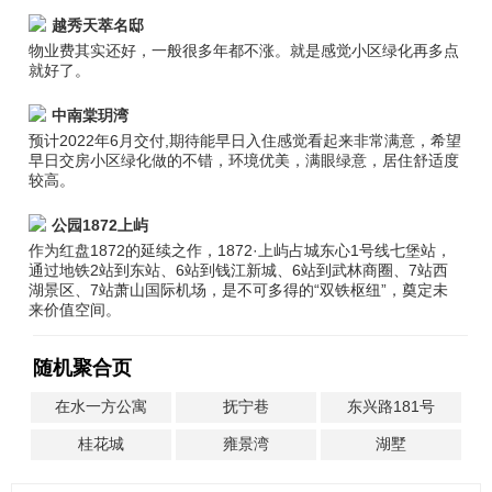
越秀天萃名邸
物业费其实还好，一般很多年都不涨。就是感觉小区绿化再多点
就好了。
中南棠玥湾
预计2022年6月交付,期待能早日入住感觉看起来非常满意，希望
早日交房小区绿化做的不错，环境优美，满眼绿意，居住舒适度
较高。
公园1872上屿
作为红盘1872的延续之作，1872·上屿占城东心1号线七堡站，
通过地铁2站到东站、6站到钱江新城、6站到武林商圈、7站西
湖景区、7站萧山国际机场，是不可多得的“双铁枢纽”，奠定未
来价值空间。
随机聚合页
在水一方公寓
抚宁巷
东兴路181号
桂花城
雍景湾
湖墅