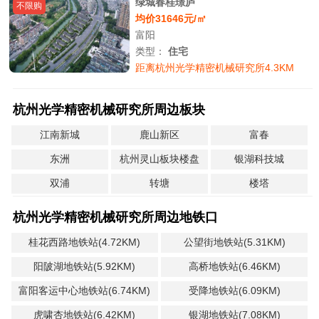
绿城春桂璟庐
不限购
均价31646元/㎡
富阳
类型：
住宅
距离杭州光学精密机械研究所4.3KM
杭州光学精密机械研究所周边板块
江南新城
鹿山新区
富春
东洲
杭州灵山板块楼盘
银湖科技城
双浦
转塘
楼塔
杭州光学精密机械研究所周边地铁口
桂花西路地铁站(4.72KM)
公望街地铁站(5.31KM)
阳陂湖地铁站(5.92KM)
高桥地铁站(6.46KM)
富阳客运中心地铁站(6.74KM)
受降地铁站(6.09KM)
虎啸杏地铁站(6.42KM)
银湖地铁站(7.08KM)