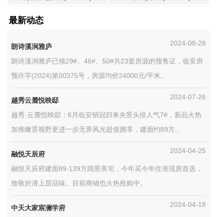
最新动态
2024-08-28
朗诗溪涧雅庐
朗诗溪涧雅庐已领29#、46#、50#共23套房源的预售证，临安房
预许字(2024)第00375号，房源均价24000元/平米。
2024-07-26
越秀云麓悦映邸
越秀·云麓悦映邸：6月临安销冠归来央景头排人气7#，新品火热
加推瞰景视野更进一步无界风光超值拥享，建面约89方...
2024-04-25
融悦天辰府
融悦天辰府建面89-139方阔景美宅，今年买今年住准现房首选，
致敬於潜上层品味。目前商铺也火热抢购中。
2024-04-18
中天大家宸澜学府