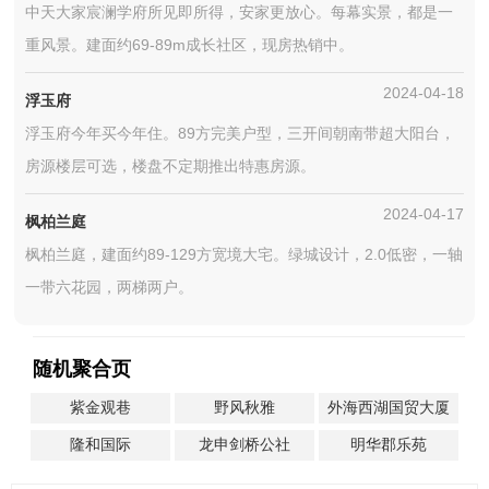
中天大家宸澜学府所见即所得，安家更放心。每幕实景，都是一
重风景。建面约69-89m成长社区，现房热销中。
2024-04-18
浮玉府
浮玉府今年买今年住。89方完美户型，三开间朝南带超大阳台，
房源楼层可选，楼盘不定期推出特惠房源。
2024-04-17
枫柏兰庭
枫柏兰庭，建面约89-129方宽境大宅。绿城设计，2.0低密，一轴
一带六花园，两梯两户。
随机聚合页
紫金观巷
野风秋雅
外海西湖国贸大厦
隆和国际
龙申剑桥公社
明华郡乐苑