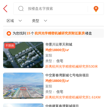
区域
类型
为您找到
15
个
杭州光学精密机械研究所附近新房
楼盘
华景川云萃天和城
不限购
均价18800元/㎡
富阳
类型：
住宅
距离杭州光学精密机械研究所530米
中交富春湾新城七号地块项目
均价18800元/㎡
富阳
类型：
住宅
距离杭州光学精密机械研究所1.61KM
中铁建富春湾新城项目