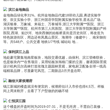
滨江金地御品
金地御品绿化率31%。杭州金地御品代建18班幼儿园,勇进实验学
校、崇文实验小学、浙江外国语学院附属实验学校等,星名品广场、
湖滨银泰、万象城、来福士、万泰城等,浙江大学附属***医院、浙江
大学附属***医院、杭州市第三人民医院、浙江大学医学院附属妇产科
医院,西湖、贴沙河、地块西侧的始板桥直街是历史街区，将改造为
特色旅游街区，周边还有凤凰山景区、海潮寺（修建中）、南宋御街
等。共548户。公共交通 地铁1/7号线 城站站 地...
保利滨江上品
地处豪宅聚集地南星板块，地段交通优越，由保利、滨江登峰联袂，
也是板块内***在售项目，采用铝板加旭格门窗的立面，邀请国际景观
设计机构贝尔高林打造玫瑰主题园林景观，家电厨卫配备全球一线高
端精装品牌，尽显豪宅风范。二期新品3月开盘在即。
融创大家侯潮府
钱江新城的楼盘就没有便宜的，候潮府估计入市价也得4,5万。样板
间上周末刚开，去看了下户型做的的确不错
仁恒滨江园
这个楼盘的开盘时间为2019-07-31，不是毛坯房，不需自己装修，