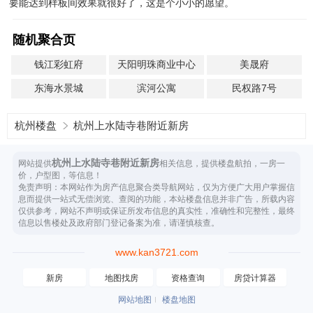
要能达到样板间效果就很好了，这是个小小的愿望。
随机聚合页
钱江彩虹府
天阳明珠商业中心
美晟府
东海水景城
滨河公寓
民权路7号
杭州楼盘
杭州上水陆寺巷附近新房
杭州上水陆寺巷附近新房
网站提供
相关信息，提供楼盘航拍，一房一
价，户型图，等信息！
免责声明：本网站作为房产信息聚合类导航网站，仅为方便广大用户掌握信
息而提供一站式无偿浏览、查阅的功能，本站楼盘信息并非广告，所载内容
仅供参考，网站不声明或保证所发布信息的真实性，准确性和完整性，最终
信息以售楼处及政府部门登记备案为准，请谨慎核查。
www.kan3721.com
新房
地图找房
资格查询
房贷计算器
网站地图
楼盘地图