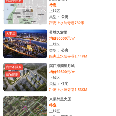
商业不限购
待定
上城区
类型：
公寓
距离上水陆寺巷782米
蓝城久宸里
大平层
均价80000元/㎡
上城区
类型：
公寓
距离上水陆寺巷1.44KM
滨江海潮望月城
商住不限购
均价69800元/㎡
住宅限购
上城区
类型：
住宅
距离上水陆寺巷1.53KM
米果邻里大厦
待定
上城区