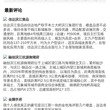
最新评论
信达滨江壹品
信达滨江壹品由信达地产联手本土大鳄滨江集团打造，楼盘品质不必
多说，项目坐落于钱江新城板块，地段优越，周边配套设施完善，交
通便利，距离地铁4号线甬江路站（在建）约500米。项目主打宝格
丽风格，主要面向杭州高端人士，规划为高层+会所，主力户型面积
区间在137-210平方米，均为大户型设计，适宜高端改善客户。在智
能化应用方面，信达滨江壹品全面引入了全屋智能家居系统。
融创滨江杭源御潮府
融创滨江杭源御潮府位于上城区望江路与海潮路交叉口，紧邻贴沙
河，与滨江·御品仅一路之隔。主城上城区内望江新城和南星板块
内，2020年即将推货的纯改善项目。 以项目为原点，距离西湖直线
距离约2.5公里，直接距离约1.3公里内遍布鼓楼、河坊街、南宋御街
等著名景点，直线距离约2.5公里外就是钱江新城核心区，其中包括
来福士、万象城等城市级商业综合体配套。 御潮府为纯粹高端定
位，总占地约4.2万方，总建筑面积约17.3万...
金隅学府
我个人感觉真正的豪宅是沿江那一块的金色海岸那几个楼盘，这边准
确来说不能算豪宅。只能离市区比较近。