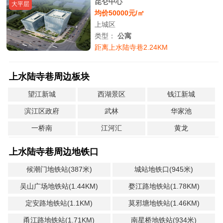
昆仑中心
大平层
均价50000元/㎡
上城区
类型：
公寓
距离上水陆寺巷2.24KM
上水陆寺巷周边板块
望江新城
西湖景区
钱江新城
滨江区政府
武林
华家池
一桥南
江河汇
黄龙
上水陆寺巷周边地铁口
候潮门地铁站(387米)
城站地铁口(945米)
吴山广场地铁站(1.44KM)
婺江路地铁站(1.78KM)
定安路地铁站(1.1KM)
莫邪塘地铁站(1.46KM)
甬江路地铁站(1.71KM)
南星桥地铁站(934米)