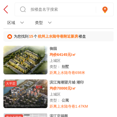
区域
类型
为您找到
15
个
杭州上水陆寺巷附近新房
楼盘
御园
均价64145元/㎡
上城区
类型：
别墅
距离上水陆寺巷698米
滨江海潮望月城·潮印
大平层
均价70000元/㎡
上城区
类型：
公寓
距离上水陆寺巷1.47KM
滨江定福阁