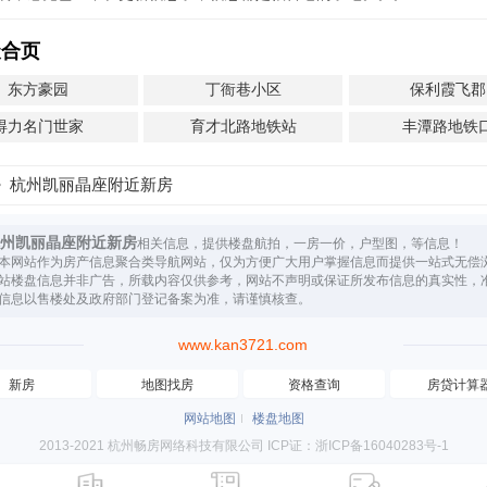
聚合页
东方豪园
丁衙巷小区
保利霞飞郡
得力名门世家
育才北路地铁站
丰潭路地铁
杭州凯丽晶座附近新房
州凯丽晶座附近新房
相关信息，提供楼盘航拍，一房一价，户型图，等信息！
本网站作为房产信息聚合类导航网站，仅为方便广大用户掌握信息而提供一站式无偿
站楼盘信息并非广告，所载内容仅供参考，网站不声明或保证所发布信息的真实性，
信息以售楼处及政府部门登记备案为准，请谨慎核查。
www.kan3721.com
新房
地图找房
资格查询
房贷计算
网站地图
楼盘地图
2013-2021 杭州畅房网络科技有限公司 ICP证：浙ICP备16040283号-1