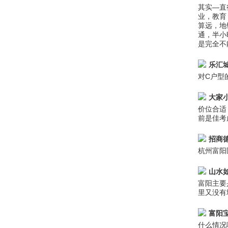
其实—直
业，教育
算远，地
通，半小
是完全不
乐汇
对C户型
大家
价位合适
前是佳考
招商
杭州富阳
山水
富阳主要
里又没有
富阳
什么情况