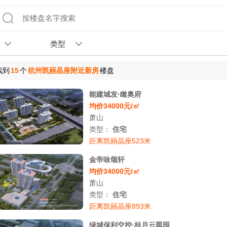
类型
找到
15
个
杭州凯丽晶座附近新房
楼盘
能建城发·瞰奥府
均价34000元/㎡
萧山
类型：
住宅
距离凯丽晶座523米
金帝咏颂轩
均价34000元/㎡
萧山
类型：
住宅
距离凯丽晶座893米
绿城保利交控·桂月云翠园