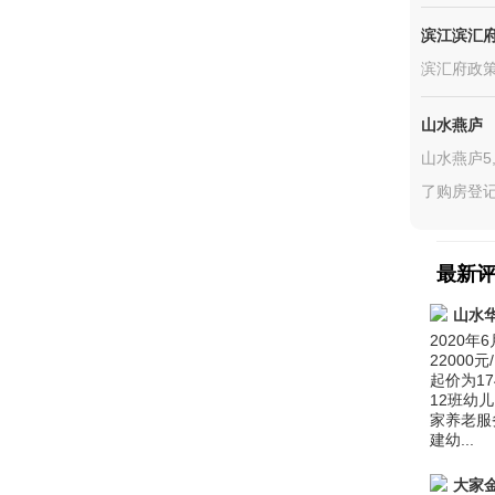
滨江滨汇
滨汇府政
山水燕庐
山水燕庐5
了购房登记
最新
山水
2020
22000
起价为1
12班幼
家养老服
建幼...
大家