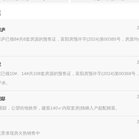
态
璟庐
庐已领8#共8套房源的预售证，富阳房预许字(2024)第00385号，房源均价
院
已领10#、14#共108套房源的预售证，富阳房预许字(2024)第00368
/平米。
观邸
观邸，公望街地铁旁，建面140㎡内双套房|独梯入户超配精装。
实景准现房火热销售中