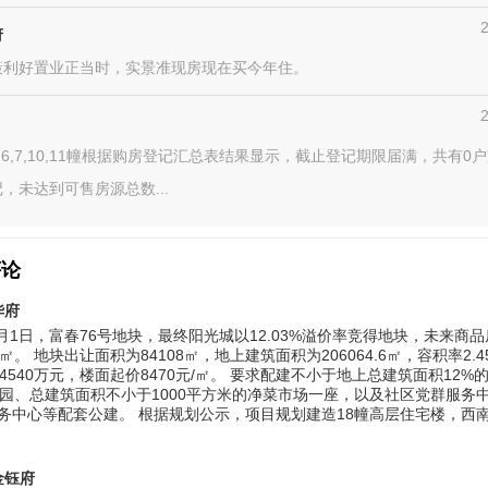
府
策利好置业正当时，实景准现房现在买今年住。
,6,7,10,11幢根据购房登记汇总表结果显示，截止登记期限届满，共有0
，未达到可售房源总数...
评论
华府
年6月1日，富春76号地块，最终阳光城以12.03%溢价率竞得地块，未来商
元/㎡。 地块出让面积为84108㎡，地上建筑面积为206064.6㎡，容积率2.
74540万元，楼面起价8470元/㎡。 要求配建不小于地上总建筑面积12%
儿园、总建筑面积不小于1000平方米的净菜市场一座，以及社区党群服务
务中心等配套公建。 根据规划公示，项目规划建造18幢高层住宅楼，西
金钰府