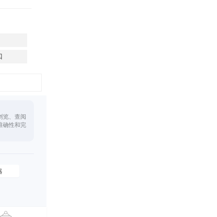
口
浏览、查阅
准确性和完
器