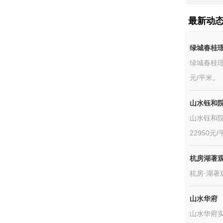
最新动
绿城春桂
绿城春桂璟
元/平米。
山水钰和
山水钰和院
22950元
杭房湖著
杭房·湖著
山水华府
山水华府