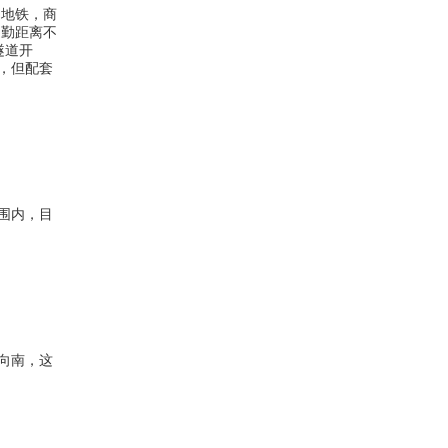
，地铁，商
通勤距离不
隧道开
，但配套
围内，目
向南，这