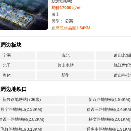
众安明彩城
均价17000元/㎡
萧山
类型：
公寓
距离凯丽晶座1.64KM
座周边板块
宁围
市北
萧山老城
北干
萧山南站
钱江世纪
奥体
新街
萧山科技
座周边地铁口
新兴路地铁站(706米)
新汉路地铁站(1.93KM)
振宁路地铁口(2.33KM)
建设三路地铁站(2.46KM
建设一路地铁站(2.82KM)
耕文路地铁站(2.01KM)
飞虹路地铁口(3.13KM)
通惠中路地铁站(1.91KM