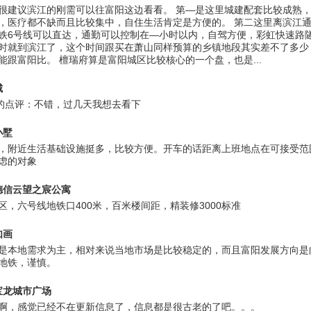
很建议滨江的刚需可以往富阳这边看看。 第—是这里城建配套比较成熟
，医疗都不缺而且比较集中，自住生活肯定是方便的。 第二这里离滨江
铁6号线可以直达，通勤可以控制在—小时以内，自驾方便，彩虹快速路
时就到滨江了，这个时间跟买在萧山同样预算的乡镇地段其实差不了多少
能跟富阳比。 檀瑞府算是富阳城区比较核心的一个盘，也是...
城
的点评：不错，过几天我想去看下
小墅
，附近生活基础设施挺多，比较方便。开车的话距离上班地点在可接受范
虑的对象
德信云望之宸公寓
区，六号线地铁口400米，百米楼间距，精装修3000标准
如画
是本地需求为主，相对来说当地市场是比较稳定的，而且富阳发展方向是
地铁，谨慎。
宝龙城市广场
啊，感觉已经不在更新信息了，信息都是很古老的了吧。。。