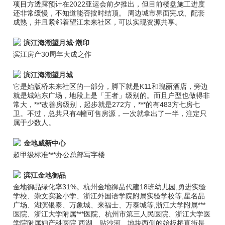
项目方透露预计在2022亚运会前夕推出，但目前楼盘施工进度
还非常缓慢，不知道能否按时结顶。 周边城市界面完成、配套
成熟，并且紧邻着望江未来社区，可以实现资源共享。
滨江海潮望月城·潮印
滨江房产30周年大成之作
滨江海潮望月城
它是始版桥未来社区的一部分，脚下就是K11和瑰丽酒店，旁边
就是城站东广场，地段上是「王者」级别的。而且户型也做得非
常大，***改善房级别，起步就是272方，***的有483方七房七
卫。不过，总共只有4幢可售房源，一次就拿出了一半，注定只
属于少数人。
金地威新中心
超甲级标准***办公总部写字楼
滨江金地御品
金地御品绿化率31%。杭州金地御品代建18班幼儿园,勇进实验
学校、崇文实验小学、浙江外国语学院附属实验学校等,星名品
广场、湖滨银泰、万象城、来福士、万泰城等,浙江大学附属***
医院、浙江大学附属***医院、杭州市第三人民医院、浙江大学医
学院附属妇产科医院,西湖、贴沙河、地块西侧的始板桥直街是