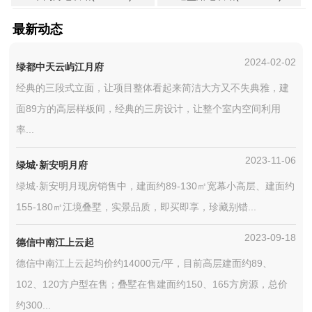
最新动态
2024-02-02
绿都中天云屿江月府
经典的三段式立面，让项目整体看起来简洁大方又不失典雅，建
面89方的高层样板间，经典的三房设计，让整个室内空间利用
率...
2023-11-06
绿城·新安明月府
绿城·新安明月现房销售中，建面约89-130㎡宽幕小高层、建面约
155-180㎡江境叠墅，实景品质，即买即享，珍藏别错...
2023-09-18
德信中南江上云起
德信中南江上云起均价约14000元/平，目前高层建面约89、
102、120方户型在售；叠墅在售建面约150、165方房源，总价
约300...