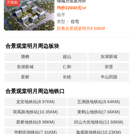
绿城月依星河轩
不限购
均价22600元/㎡
临平
类型：
住宅
距离合景观棠明月8.58KM
合景观棠明月周边板块
塘栖
超山
东湖新城
东湖新城
仁和
崇贤
星桥
长睦
半山田园
合景观棠明月周边地铁口
龙安地铁站(8.97KM)
五洲路地铁站(9.64KM)
荷禹路地铁站(10.35KM)
黄鹤山地铁站(7.66KM)
星桥地铁站(8.98KM)
邱山大街地铁站(11.68KM)
华鹤街地铁站(7.41KM)
逸盛路地铁站(10.23KM)