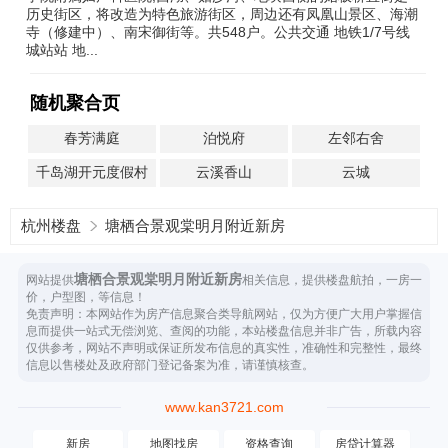
历史街区，将改造为特色旅游街区，周边还有凤凰山景区、海潮
寺（修建中）、南宋御街等。共548户。公共交通 地铁1/7号线
城站站 地...
随机聚合页
春芳满庭
泊悦府
左邻右舍
千岛湖开元度假村
云溪香山
云城
杭州楼盘
塘栖合景观棠明月附近新房
塘栖合景观棠明月附近新房
网站提供
相关信息，提供楼盘航拍，一房一
价，户型图，等信息！
免责声明：本网站作为房产信息聚合类导航网站，仅为方便广大用户掌握信
息而提供一站式无偿浏览、查阅的功能，本站楼盘信息并非广告，所载内容
仅供参考，网站不声明或保证所发布信息的真实性，准确性和完整性，最终
信息以售楼处及政府部门登记备案为准，请谨慎核查。
www.kan3721.com
新房
地图找房
资格查询
房贷计算器