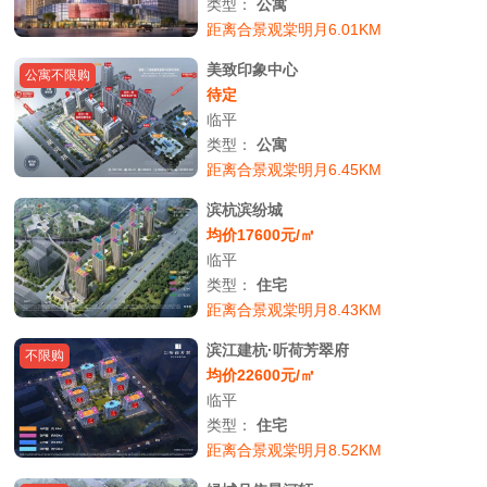
类型：
公寓
距离合景观棠明月6.01KM
美致印象中心
公寓不限购
待定
临平
类型：
公寓
距离合景观棠明月6.45KM
滨杭滨纷城
均价17600元/㎡
临平
类型：
住宅
距离合景观棠明月8.43KM
滨江建杭·听荷芳翠府
不限购
均价22600元/㎡
临平
类型：
住宅
距离合景观棠明月8.52KM