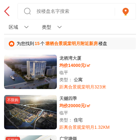
区域
类型
为您找到
15
个
塘栖合景观棠明月附近新房
楼盘
龙栖湾大厦
均价14000元/㎡
临平
类型：
公寓
距离合景观棠明月323米
天樾四季
不限购
均价20000元/㎡
临平
类型：
住宅
距离合景观棠明月1.32KM
广宇塘颂