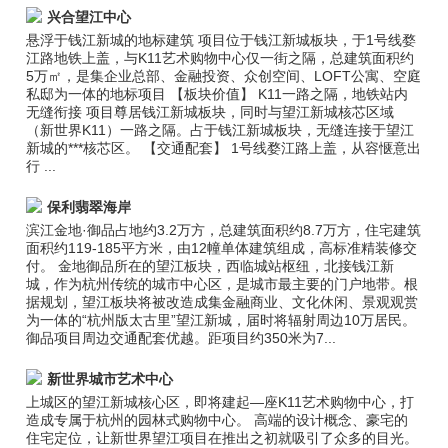
兴合望江中心
悬浮于钱江新城的地标建筑 项目位于钱江新城板块，于1号线婺
江路地铁上盖，与K11艺术购物中心仅一街之隔，总建筑面积约
5万㎡，是集企业总部、金融投资、众创空间、LOFT公寓、空庭
私邸为一体的地标项目 【板块价值】 K11一路之隔，地铁站内
无缝衔接 项目尊居钱江新城板块，同时与望江新城核芯区域
（新世界K11）一路之隔。占于钱江新城板块，无缝连接于望江
新城的***核芯区。 【交通配套】 1号线婺江路上盖，从容惬意出
行 ...
保利翡翠海岸
滨江金地·御品占地约3.2万方，总建筑面积约8.7万方，住宅建筑
面积约119-185平方米，由12幢单体建筑组成，高标准精装修交
付。 金地御品所在的望江板块，西临城站枢纽，北接钱江新
城，作为杭州传统的城市中心区，是城市最主要的门户地带。根
据规划，望江板块将被改造成集金融商业、文化休闲、景观观赏
为一体的“杭州版太古里”望江新城，届时将辐射周边10万居民。
御品项目周边交通配套优越。距项目约350米为7...
新世界城市艺术中心
上城区的望江新城核心区，即将建起—座K11艺术购物中心，打
造成专属于杭州的园林式购物中心。 高端的设计概念、豪宅的
住宅定位，让新世界望江项目在推出之初就吸引了众多的目光。