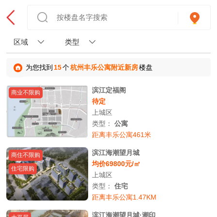
区域
类型
为您找到
15
个
杭州丰乐公寓附近新房
楼盘
滨江定福阁
商业不限购
待定
上城区
类型：
公寓
距离丰乐公寓461米
滨江海潮望月城
商住不限购
均价69800元/㎡
住宅限购
上城区
类型：
住宅
距离丰乐公寓1.47KM
滨江海潮望月城·潮印