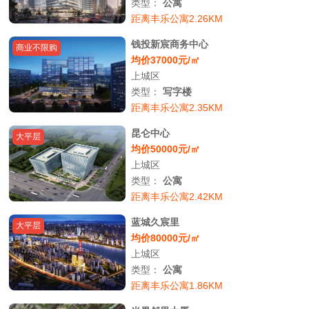
类型：
公寓
距离丰乐公寓2.26KM
钱投新宸商务中心
商业不限购
均价37000元/㎡
上城区
类型：
写字楼
距离丰乐公寓2.35KM
昆仑中心
大平层
均价50000元/㎡
上城区
类型：
公寓
距离丰乐公寓2.42KM
蓝城久宸里
大平层
均价80000元/㎡
上城区
类型：
公寓
距离丰乐公寓1.86KM