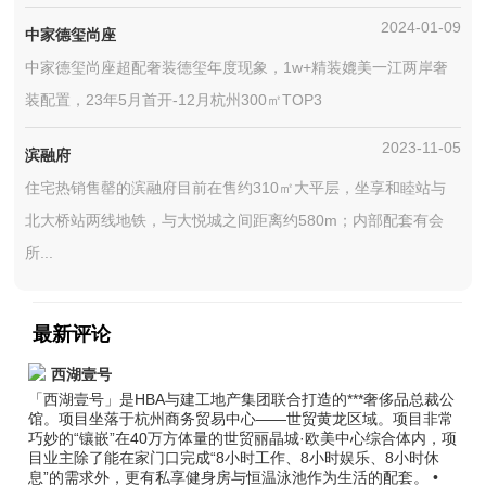
2024-01-09
中家德玺尚座
中家德玺尚座超配奢装德玺年度现象，1w+精装媲美一江两岸奢
装配置，23年5月首开-12月杭州300㎡TOP3
2023-11-05
滨融府
住宅热销售罄的滨融府目前在售约310㎡大平层，坐享和睦站与
北大桥站两线地铁，与大悦城之间距离约580m；内部配套有会
所...
最新评论
西湖壹号
「西湖壹号」是HBA与建工地产集团联合打造的***奢侈品总裁公
馆。项目坐落于杭州商务贸易中心——世贸黄龙区域。项目非常
巧妙的“镶嵌”在40万方体量的世贸丽晶城·欧美中心综合体内，项
目业主除了能在家门口完成“8小时工作、8小时娱乐、8小时休
息”的需求外，更有私享健身房与恒温泳池作为生活的配套。 •