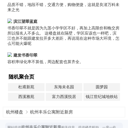
品质不错，地段不错，交通方便，购物便捷，这就是良渚万科未
来之光
滨江望翠蓝庭
书香印翠不就是因为九莲小学学区不好，再加上高限价和晚交房
所以报名人不多么。 这楼盘就在隔壁，学区应该也一样吧，滨
江也并不能跟建发拉开多大差距，再说现在这种市场大环境，怎
么可能火爆呢
建发书香印翠
容积率绿化率不算低，周边配套也算齐全。
随机聚合页
杜甫新苑
东海未名园
圆梦园
西溪雅苑
富力西溪悦居
钱江世纪城地铁站
杭州楼盘
杭州丰乐公寓附近新房
杭州丰乐公寓附近新房
网站提供
相关信息，提供楼盘航拍，一房一价，