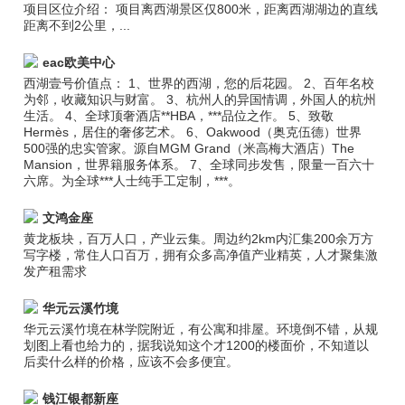
项目区位介绍： 项目离西湖景区仅800米，距离西湖湖边的直线
距离不到2公里，...
eac欧美中心
西湖壹号价值点： 1、世界的西湖，您的后花园。 2、百年名校
为邻，收藏知识与财富。 3、杭州人的异国情调，外国人的杭州
生活。 4、全球顶奢酒店**HBA，***品位之作。 5、致敬
Hermès，居住的奢侈艺术。 6、Oakwood（奥克伍德）世界
500强的忠实管家。源自MGM Grand（米高梅大酒店）The
Mansion，世界籍服务体系。 7、全球同步发售，限量一百六十
六席。为全球***人士纯手工定制，***。
文鸿金座
黄龙板块，百万人口，产业云集。周边约2km内汇集200余万方
写字楼，常住人口百万，拥有众多高净值产业精英，人才聚集激
发产租需求
华元云溪竹境
华元云溪竹境在林学院附近，有公寓和排屋。环境倒不错，从规
划图上看也给力的，据我说知这个才1200的楼面价，不知道以
后卖什么样的价格，应该不会多便宜。
钱江银都新座