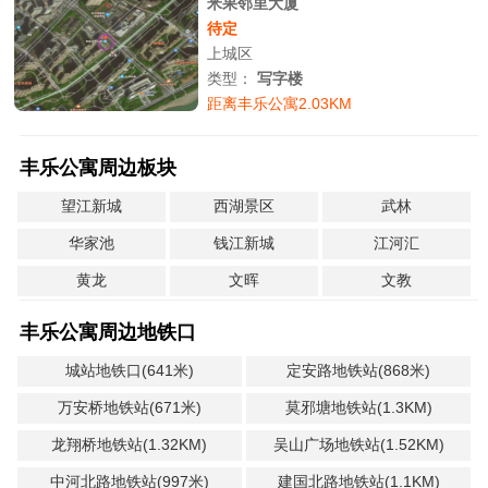
米果邻里大厦
待定
上城区
类型：
写字楼
距离丰乐公寓2.03KM
丰乐公寓周边板块
望江新城
西湖景区
武林
华家池
钱江新城
江河汇
黄龙
文晖
文教
丰乐公寓周边地铁口
城站地铁口(641米)
定安路地铁站(868米)
万安桥地铁站(671米)
莫邪塘地铁站(1.3KM)
龙翔桥地铁站(1.32KM)
吴山广场地铁站(1.52KM)
中河北路地铁站(997米)
建国北路地铁站(1.1KM)