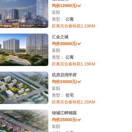
均价12000元/㎡
富阳
类型：
公寓
距离百合春秋苑1.19KM
汇金之城
均价20000元/㎡
富阳
类型：
公寓
距离百合春秋苑1.19KM
杭房启润学府
均价24500元/㎡
富阳
类型：
住宅
距离百合春秋苑1.25KM
绿城江畔锦园
均价25000元/㎡
富阳