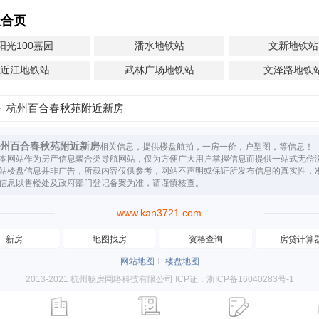
聚合页
阳光100嘉园
潘水地铁站
文新地铁站
近江地铁站
武林广场地铁站
文泽路地铁
杭州百合春秋苑附近新房
州百合春秋苑附近新房
相关信息，提供楼盘航拍，一房一价，户型图，等信息！
本网站作为房产信息聚合类导航网站，仅为方便广大用户掌握信息而提供一站式无偿
站楼盘信息并非广告，所载内容仅供参考，网站不声明或保证所发布信息的真实性，
信息以售楼处及政府部门登记备案为准，请谨慎核查。
www.kan3721.com
新房
地图找房
资格查询
房贷计算
网站地图
楼盘地图
2013-2021 杭州畅房网络科技有限公司 ICP证：浙ICP备16040283号-1