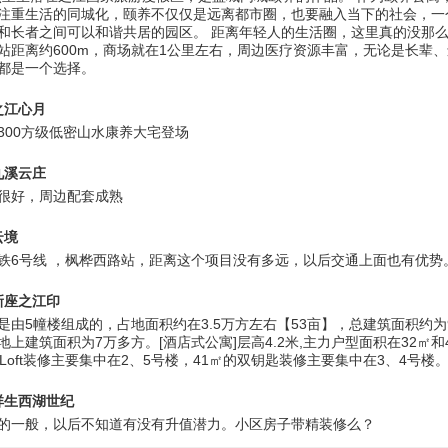
注重生活的同城化，颐养不仅仅是远离都市圈，也要融入当下的社会，一
和长者之间可以和谐共居的园区。 距离年轻人的生活圈，这里真的没那么
站距离约600m，商场就在1公里左右，周边医疗资源丰富，无论是长辈
都是一个选择。
之江心月
300方级低密山水康养大宅登场
九溪云庄
很好，周边配套成熟
云境
铁6号线 ，枫桦西路站，距离这个项目没有多远，以后交通上面也有优势
新座之江印
是由5幢楼组成的，占地面积约在3.5万方左右【53亩】，总建筑面积约为9
地上建筑面积为7万多方。[酒店式公寓]层高4.2米,主力户型面积在32㎡和
的Loft装修主要集中在2、5号楼，41㎡的双钥匙装修主要集中在3、4号楼
祥生西湖世纪
的一般，以后不知道有没有升值潜力。小区房子带精装修么？