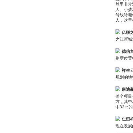
然里非常
人、小孩
号线转塘
人，这里
亿联
之江新城
德信
别墅位置
祥生
规划的地
康迪
整个项目
方，其中
中32㎡
仁恒
现在发展