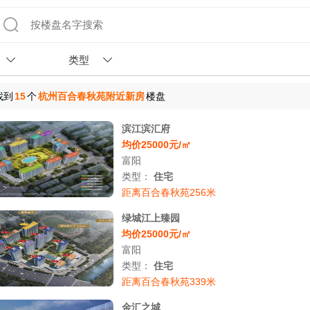
类型
找到
15
个
杭州百合春秋苑附近新房
楼盘
滨江滨汇府
均价25000元/㎡
富阳
类型：
住宅
距离百合春秋苑256米
绿城江上臻园
均价25000元/㎡
富阳
类型：
住宅
距离百合春秋苑339米
金汇之城