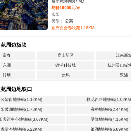
富阳城际商务中心
均价19000元/㎡
富阳
类型：
公寓
距离百合春秋苑1.18KM
秋苑周边板块
富春
鹿山新区
江南新
东洲
银湖科技城
杭州灵山板
转塘
龙坞
双浦
秋苑周边地铁口
公望街地铁站(1.12KM)
桂花西路地铁站(1.02KM
阳陂湖地铁站(1.78KM)
高桥地铁站(2.44KM)
阳客运中心地铁站(3.07KM)
受降地铁站(4.15KM)
虎啸杏地铁站(5.22KM)
银湖地铁站(6.89KM)