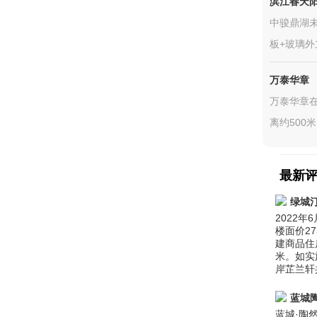
滨江春天
中骏鼎湖未
板+玻璃外
万泰华章
万泰华章在
离约500
最新
绿城
2022
楼面价2
建商品住房
米。如实
岸芷兰轩
蓝城
蓝城·陶