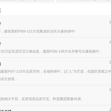
态
府
，建筑面积约89-121方优教成长住区火爆热销中!
府
25万起瓜沥芯滨江物业盘，建面约95-138方水岸奢宅火爆抢购中。
城
建面约97-110方品质空间，全城热销中。以“人”为尺度，在园区景观之
业主创造...
域热销大平层，实景现房品质可见，矜贵圈层限量45席。