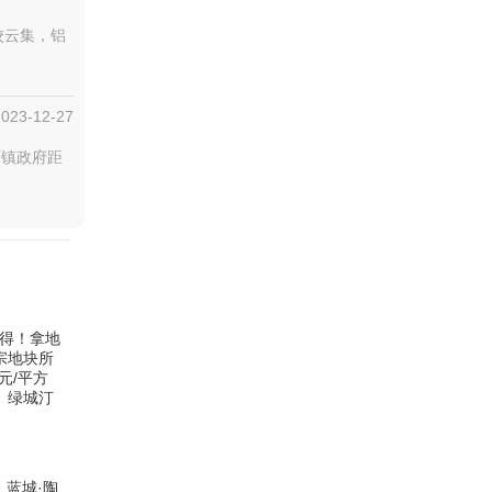
校云集，铝
2023-12-27
沥镇政府距
竞得！拿地
本宗地块所
元/平方
！ 绿城汀
蓝城·陶