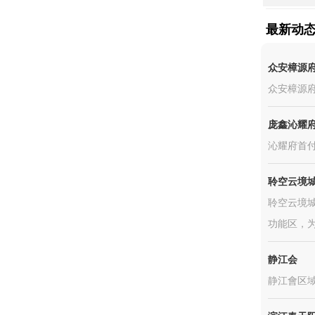
最新动
众安樟源
众安樟源府
庞鑫沁耀
沁耀府首付
聆空云境
聆空云境城
功能区，为
静江会
静江會区