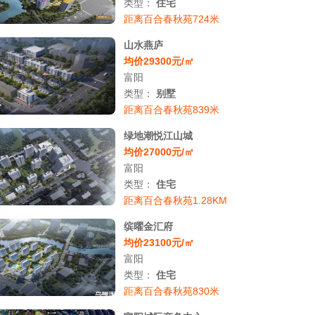
类型：
住宅
距离百合春秋苑724米
山水燕庐
均价29300元/㎡
富阳
类型：
别墅
距离百合春秋苑839米
绿地潮悦江山城
均价27000元/㎡
富阳
类型：
住宅
距离百合春秋苑1.28KM
缤曜金汇府
均价23100元/㎡
富阳
类型：
住宅
距离百合春秋苑830米