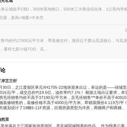
阳光名城
来云城临平CBD，300米双地铁口，500米三大商业综合体，1公里内学
立面，新风+地暖+中央空...
售均价约17000元平方米，带装修交付，项目位于萧山瓜沥核心，与瓜
米，紧邻七彩小镇TOD、瓜...
评论
汀岸芷兰轩
年6月30日，之江度假区单元XH1705-22地块迎来出让，幸运的是——绿城
7316元/平，成交总价约19.5亿，溢价率约7.1%！ 根据土地出让要求，
毛坯销售均价不高于37190元/平方米，且毛坯销售***单价不高于40910
施装修销售的，装修价格不高于4000元/平方米。即精装限价4.119万/平
共规划设计了18幢6-11F房源，目测房源类型为洋房，两梯两户和两梯...
陶然里
然里坐落在之江国家旅游度假区，是蓝城同城颐养的作品。 作为颐养公寓，