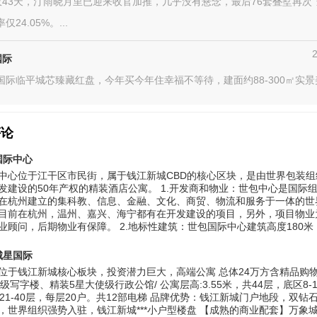
43天，汀雨晓月里已迎来收官加推，几乎没有悬念，最后76套叠墅再次
仅24.05%。...
国际
国际临平城芯臻藏红盘，今年买今年住幸福不等待，建面约88-300㎡实
评论
国际中心
中心位于江干区市民街，属于钱江新城CBD的核心区块，是由世界包装组
发建设的50年产权的精装酒店公寓。 1.开发商和物业：世包中心是国际
在杭州建立的集科教、信息、金融、文化、商贸、物流和服务于一体的世
目前在杭州，温州、嘉兴、海宁都有在开发建设的项目，另外，项目物业为
业顾问，后期物业有保障。 2.地标性建筑：世包国际中心建筑高度180米，双
城星国际
位于钱江新城核心板块，投资潜力巨大，高端公寓 总体24万方含精品购
级写字楼、精装5星大使级行政公馆/ 公寓层高:3.55米，共44层，底区8-
，21-40层，每层20户。共12部电梯 品牌优势：钱江新城门户地段，双钻
，世界组织强势入驻，钱江新城***小户型楼盘 【成熟的商业配套】万象