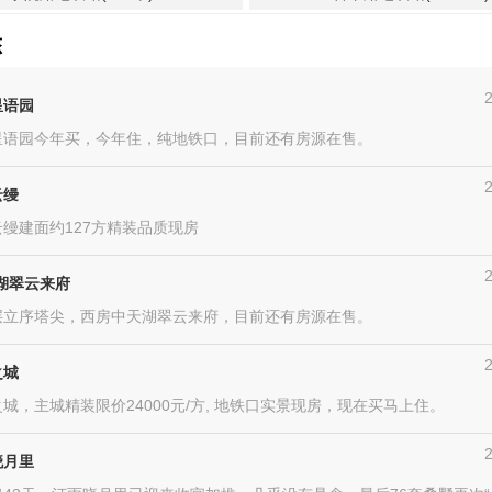
态
星语园
星语园今年买，今年住，纯地铁口，目前还有房源在售。
云缦
缦建面约127方精装品质现房
湖翠云来府
层立序塔尖，西房中天湖翠云来府，目前还有房源在售。
之城
城，主城精装限价24000元/方, 地铁口实景现房，现在买马上住。
晓月里