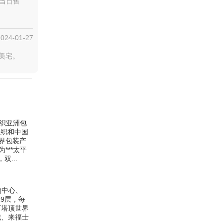
“当日售
2024-01-27
景美宅。
织亚洲包
组织和中国
界包装产
***太平
...
物中心、
19层，每
石塔顶世界
城、来福士