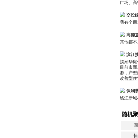
广场、高
交投
我有个朋
高德置
其他都不
滨江
揽潮华庭
目前市面
源，户型
改善型住
保利
钱江新城
随机