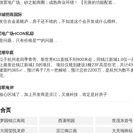
德置地广场、️砂之船商圈；成熟商业环绕！ 【完善的功能配套...
绿城明珠国际
友住在金基晓庐，房子还不错的，不知道这个会开发成什么模样。
地广场•ICON私邸
是问题，只有价格是***的问题…
揽潮华庭
位于杭州老四季青旁、新世界K11直线不到900米处，同钱江新城1.0仅
上最靠近钱江新城1.0的项目。 项目仅规划建设1幢23F高层住宅，共计4
建面约365㎡，预计将于7月一把梭哈，预计总价2200万，是杭州为数不
宅。
翡翠海岸
核心区域了，加上开发商是滨江，又做科技，肯定是好房子
聚合页
圆梦园锦江南苑
西溪明园
世茂东壹号
恒大国玺悦龙府
滨江御江南
大关地铁站