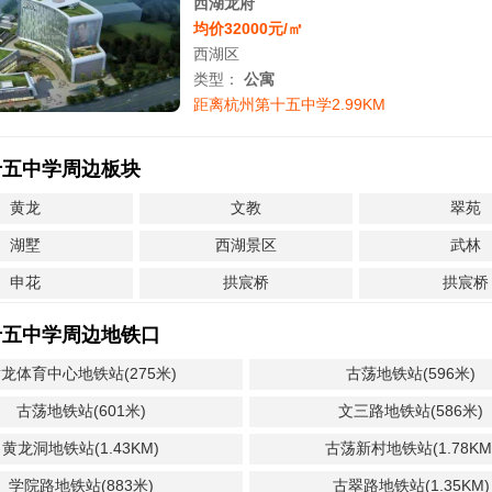
西湖龙府
均价32000元/㎡
西湖区
类型：
公寓
距离杭州第十五中学2.99KM
十五中学周边板块
黄龙
文教
翠苑
湖墅
西湖景区
武林
申花
拱宸桥
拱宸桥
十五中学周边地铁口
龙体育中心地铁站(275米)
古荡地铁站(596米)
古荡地铁站(601米)
文三路地铁站(586米)
黄龙洞地铁站(1.43KM)
古荡新村地铁站(1.78KM
学院路地铁站(883米)
古翠路地铁站(1.35KM)