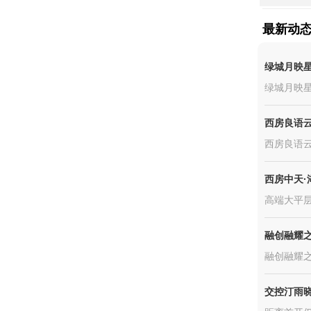
最新动
绿城月映
绿城月映
西房良语
西房良语云
西房中天·
高端大平
融创融耀
融创融耀之
交控汀雨