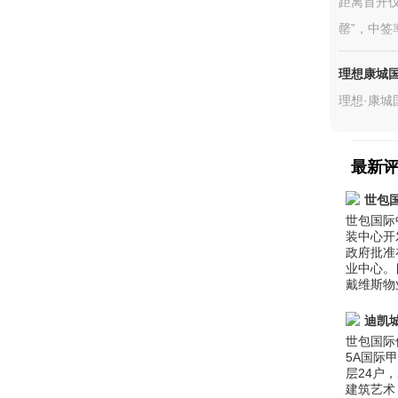
距离首开仅
罄”，中签率
理想康城
理想·康城
最新
世包
世包国际
装中心开
政府批准
业中心。
戴维斯物
迪凯
世包国际
5A国际甲
层24户
建筑艺术