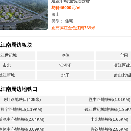
建发中粮·鹭悦朗云府
均价46000元/㎡
萧山
类型：
住宅
距离滨江金色江南769米
色江南周边板块
钱江世纪城
奥体
宁围
市北
江河汇
滨江区政
钱江新城
北干
萧山老城
色江南周边地铁口
飞虹路地铁口(408米)
盈丰路地铁站(1.01KM)
振宁路地铁口(1.19KM)
钱江世纪城地铁站(1.95K
博览中心地铁站(2.64KM)
丰北地铁站(1.65KM)
奥体中心地铁站(3.09KM)
兴议地铁站(2.55KM)