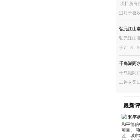
项目所有
过对于喜欢江
弘元江山
弘元江山潮
于7、8、9
千岛湖阿
千岛湖阿尔
二路交叉口
最新
和平
和平德信
项目。 
区、城市