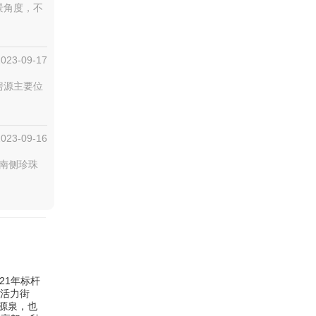
景角度，不
2023-09-17
，房源主要位
2023-09-16
道南侧珍珠
21年标杆
、活力街
源泉，也