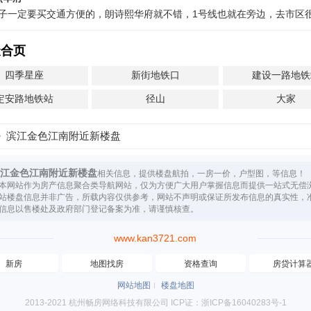
子一定要买交通方便的，朗诗熙华府就不错，1号线也就在旁边，去市区
聚合页
四季星座
新街地铁口
建设一路地铁
定安路地铁站
径山
大家
滨江金色江南附近新楼盘
江金色江南附近新楼盘
相关信息，提供楼盘航拍，一房一价，户型图，等信息！
本网站作为房产信息聚合类导航网站，仅为方便广大用户掌握信息而提供一站式无偿
站楼盘信息并非广告，所载内容仅供参考，网站不声明或保证所发布信息的真实性，
信息以售楼处及政府部门登记备案为准，请谨慎核查。
www.kan3721.com
新房
地图找房
资格查询
房贷计算
网站地图
楼盘地图
2013-2021 杭州畅房网络科技有限公司 ICP证：浙ICP备16040283号-1