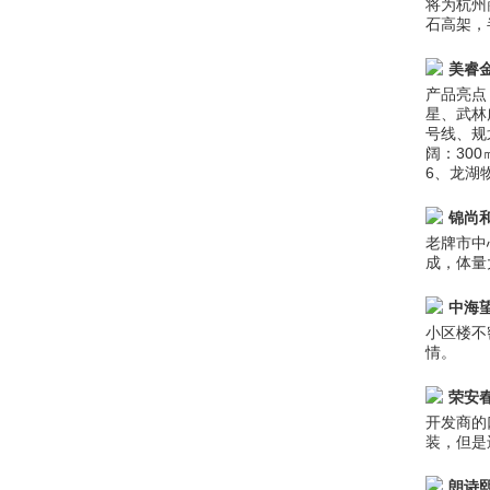
将为杭州
石高架，
美睿
产品亮点
星、武林
号线、规
阔：30
6、龙湖
锦尚
老牌市中
成，体量
中海
小区楼不
情。
荣安
开发商的
装，但是
朗诗