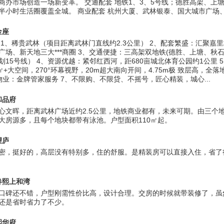
商办市场创造一场新变革。 交通配套 地铁1、3、5号线；德胜高架、上
半小时生活圈覆盖全城。 商业配套 杭州大厦、武林银泰、国大城市广场、.
金座
 1、稀贵武林（项目距离武林门直线约2.3公里） 2、配套繁盛：汇聚嘉
广场、新天地三大***商圈 3、交通便捷：三高架双地铁(德胜、上塘、秋
划15号线） 4、资源优越：紧邻红西河，距680亩城北体育公园约1公里 
0㎡+大空间，270°环幕视野，20m超大南向开间，4.75m极 致层高，全
物业：金牌管家服务 7、不限购、不限贷、不摇号，匠心精装，城心...
和品府
心文晖，距离武林广场近约2.5公里，地铁商业都有，未来可期。由三个
大房源多，且每个地块都带有泳池。户型面积110㎡起。
望庐
密，挺好的，高层没有特别多，住的舒服。是精装房可以直接入住，省了
春熙上和湾
口碑还不错，户型刚需性价比高，设计合理。交房的时候就带装修了，虽
还是省时省力了不少。
熙华府