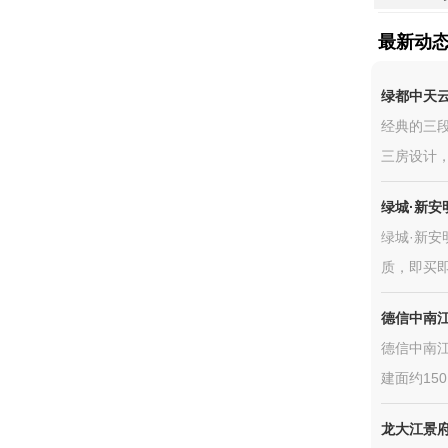
最新动
绿都中天
经典的三
三房设计，
绿城·新安
绿城·新安
质，即买即
德信中南
德信中南江
建面约150
龙大江景