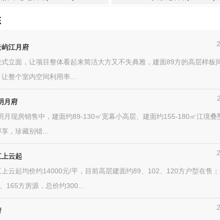
态
云屿江月府
段式立面，让项目整体看起来简洁大方又不失典雅，建面89方的高层样板
让整个室内空间利用率...
明月府
明月现房销售中，建面约89-130㎡宽幕小高层、建面约155-180㎡江境
享，珍藏别错...
江上云起
上云起均价约14000元/平，目前高层建面约89、102、120方户型在售
、165方房源，总价约300...
府