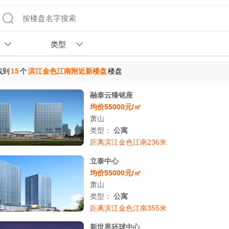
类型
找到
15
个
滨江金色江南附近新楼盘
楼盘
融泰云臻铭座
均价55000元/㎡
萧山
类型：
公寓
距离滨江金色江南236米
立泰中心
均价55000元/㎡
萧山
类型：
公寓
距离滨江金色江南355米
新世界环球中心