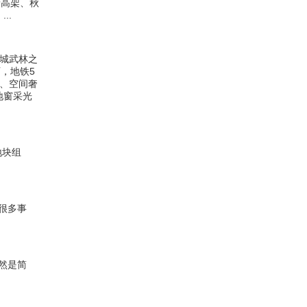
塘高架、秋
..
里城武林之
石，地铁5
5、空间奢
落地窗采光
地块组
很多事
然是简