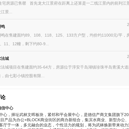
住宅房源已售罄 首先龙大江景府在距离上还算是一二线江景内的前列江
景...
潮鸣
鸣在售建面约89、108、118、125、133方户型，均价约11000元/平
、11、12幢，剩下约80-9...
尔法城
法城项目在售建面约35-64方，房源位于淳安千岛湖镇珍珠半岛青溪大
，由七彩小镇控股有限...
评论
德信中心
中心，择址武林文晖板块，紧邻和平会展中心，是德信产商文集团旗下20
项目产品为办公+BLOCK商业街区的商办新组合，集滨水商业、新型办公
客厅于一体，多元融合的业态，个性活力的规划，将为武林焕新带来动力