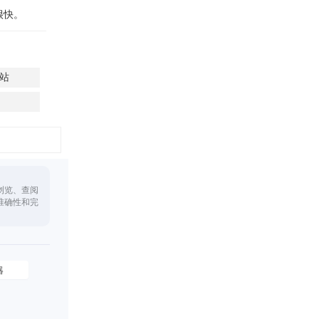
很快。
站
浏览、查阅
准确性和完
器