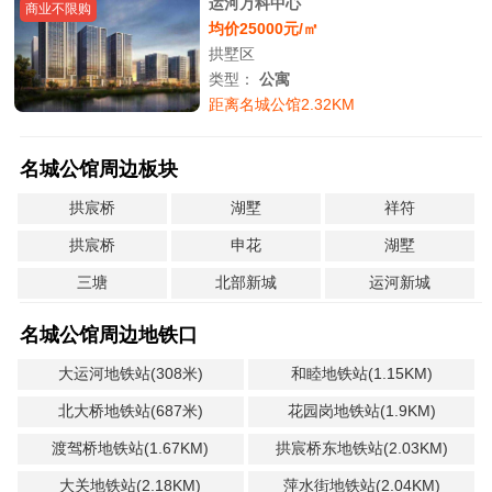
运河万科中心
商业不限购
均价25000元/㎡
拱墅区
类型：
公寓
距离名城公馆2.32KM
名城公馆周边板块
拱宸桥
湖墅
祥符
拱宸桥
申花
湖墅
三塘
北部新城
运河新城
名城公馆周边地铁口
大运河地铁站(308米)
和睦地铁站(1.15KM)
北大桥地铁站(687米)
花园岗地铁站(1.9KM)
渡驾桥地铁站(1.67KM)
拱宸桥东地铁站(2.03KM)
大关地铁站(2.18KM)
萍水街地铁站(2.04KM)