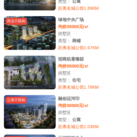
类型：
公寓
距离名城公馆1.89KM
绿地中央广场
商业不限购
均价35000元/㎡
拱墅区
类型：
商铺
距离名城公馆1.67KM
招商杭著臻邸
均价55000元/㎡
拱墅区
类型：
住宅
距离名城公馆1.78KM
融创运河印
公寓不限购
均价30000元/㎡
拱墅区
类型：
公寓
距离名城公馆1.03KM