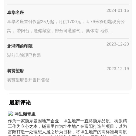
2024-01-15
卓华名座
卓华名座首付仅需25万起，月供1700元， 4.79米双钥匙现房公
寓， 带阳台，送储藏室，部分可通燃气， 奥体南·地铁...
2023-12-20
龙湖湖前印院
湖前印院现已售罄
2023-12-19
襄贤望府
襄贤望府首开当日售罄
最新评论
坤生樾青里
作为一家浙系基因地产企业，坤生地产一直将浙系品质、杭派精
工作为立心之本，樾青里作为坤生地产在富阳打造的项目，以为
富阳打造一处理想人居之所为目标，将坤生地产的高标准与高质