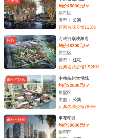
大平层
均价45000元/㎡
拱墅区
类型：
公寓
距离名城公馆713米
万科河颂映象府
限购
均价46200元/㎡
拱墅区
类型：
住宅
距离名城公馆1.52KM
中粮杭州大悦城
商业不限购
均价32000元/㎡
拱墅区
类型：
公寓
距离名城公馆788米
申花印月
商业不限购
均价38000元/㎡
拱墅区