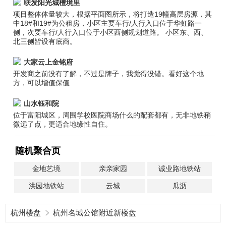
联发阳光城檀境里
项目整体体量较大，根据平面图所示，将打造19幢高层房源，其
中18#和19#为公租房，小区主要车行/人行入口位于华虹路一
侧，次要车行/人行入口位于小区西侧规划道路。 小区东、西、
北三侧皆设有底商。
大家云上金铭府
开发商之前没有了解，不过是牌子，我觉得没错。看好这个地
方，可以增值保值
山水钰和院
位于富阳城区，周围学校医院商场什么的配套都有，无非地铁稍
微远了点，更适合地缘性自住。
随机聚合页
金地艺境
亲亲家园
诚业路地铁站
洪园地铁站
云城
瓜沥
杭州楼盘
杭州名城公馆附近新楼盘