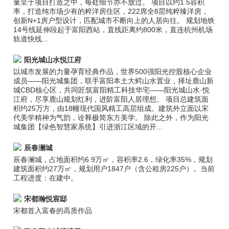
量呈于项目打造之中，每处细节亦不放过。 项目以约1.5容积
率，打造纯市场少有的粹洋房住区，222席全8层纯粹臻洋房，
创新N+1房户型设计，匹配城市不断向上的人居向往。 规划地铁
14号线延伸段起于富阳西站，直线距离约800米，直连杭州机场
轨道快线...
阳光城山水悦江府
以城市发展的力量孕育经典作品，世界500强阳光控股核心企业
成员——阳光城集团，联手富阳本土大鳄山水置业，择址鹿山新
城CBD核心区，共同匠筑富阳精工科技华宅——阳光城山水·悦
江府，尽享鹿山规划红利，进阶富阳人居理想。 项目总建筑面
积约25万方，由18幢现代国风精工高层组成。建筑外立面以宋
代美学精神为气韵，诠释极简东方美学。 除此之外，作为阳光
城集团【绿色智慧家系统】引进浙江区域的开...
辰春澜城
辰春澜城，占地面积约6.9万㎡，容积率2.6，绿化率35%，规划
建筑面积约27万㎡，规划用户1847户（含公租房225户）。当前
工程进度：在建中。
宋都瀚悦宸邸
宋都首入富春的高质作品