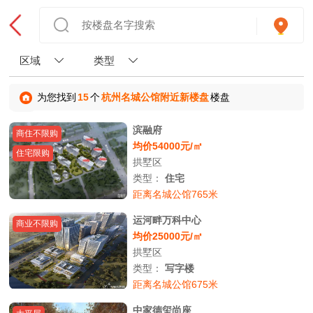
区域
类型
为您找到
15
个
杭州名城公馆附近新楼盘
楼盘
滨融府
商住不限购
均价54000元/㎡
住宅限购
拱墅区
类型：
住宅
距离名城公馆765米
运河畔万科中心
商业不限购
均价25000元/㎡
拱墅区
类型：
写字楼
距离名城公馆675米
中家德玺尚座