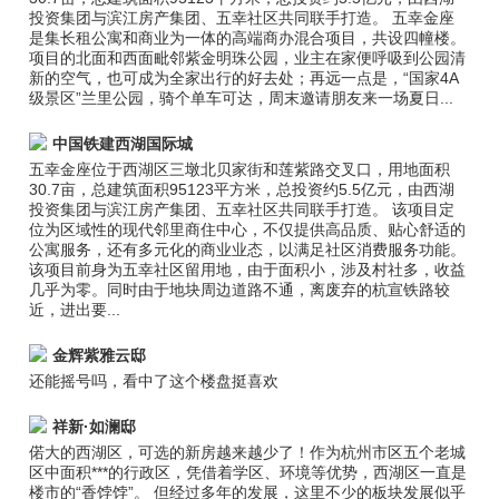
投资集团与滨江房产集团、五幸社区共同联手打造。 五幸金座
是集长租公寓和商业为一体的高端商办混合项目，共设四幢楼。
项目的北面和西面毗邻紫金明珠公园，业主在家便呼吸到公园清
新的空气，也可成为全家出行的好去处；再远一点是，“国家4A
级景区”兰里公园，骑个单车可达，周末邀请朋友来一场夏日...
中国铁建西湖国际城
五幸金座位于西湖区三墩北贝家街和莲紫路交叉口，用地面积
30.7亩，总建筑面积95123平方米，总投资约5.5亿元，由西湖
投资集团与滨江房产集团、五幸社区共同联手打造。 该项目定
位为区域性的现代邻里商住中心，不仅提供高品质、贴心舒适的
公寓服务，还有多元化的商业业态，以满足社区消费服务功能。
该项目前身为五幸社区留用地，由于面积小，涉及村社多，收益
几乎为零。同时由于地块周边道路不通，离废弃的杭宣铁路较
近，进出要...
金辉紫雅云邸
还能摇号吗，看中了这个楼盘挺喜欢
祥新·如澜邸
偌大的西湖区，可选的新房越来越少了！作为杭州市区五个老城
区中面积***的行政区，凭借着学区、环境等优势，西湖区一直是
楼市的“香饽饽”。 但经过多年的发展，这里不少的板块发展似乎