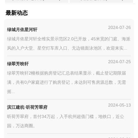
最新动态
2024-07-26
绿城月依星河轩
绿城月依星河轩全维实景示范区2.0已开放，45米宽的门庭、海派
风的入户大堂、星空灯车库入口、无边镜面泳池区，欢迎来实...
2024-07-25
绿翠芳映轩
绿翠芳映轩2幢根据购房登记汇总表结果显示，截止登记期限届
满，共有0户家庭进行了购房登记，未达到可售房源总数，无需
摇...
2024-05-13
滨江建杭·听荷芳翠府
听荷芳翠府，首付34万起，入手杭州超值门槛，地铁口，近公
园，万达商圈。