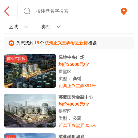
区域
类型
为您找到
15
个
杭州正兴堂弄附近新房
楼盘
绿地中央广场
商业不限购
均价35000元/㎡
拱墅区
类型：
商铺
距离正兴堂弄391米
英蓝国际金融中心
均价40000元/㎡
拱墅区
类型：
公寓
距离正兴堂弄805米
英蓝岫町华庭