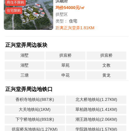
滨融府
商住不限购
均价54000元/㎡
住宅限购
拱墅区
类型：
住宅
距离正兴堂弄1.81KM
正兴堂弄周边板块
湖墅
拱宸桥
拱宸桥
湖墅
翠苑
文教
三塘
申花
黄龙
正兴堂弄周边地铁口
香积寺地铁站(887米)
北大桥地铁站(1.27KM)
大关地铁站(1KM)
翠柏路地铁站(1.41KM)
下宁桥地铁站(893米)
潮王路地铁站(2.06KM)
拱宸桥东地铁站(1.27KM)
学院路地铁站(1.57KM)