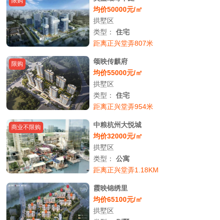
限购
均价50000元/㎡
拱墅区
类型：
住宅
距离正兴堂弄807米
颂映传麒府
限购
均价55000元/㎡
拱墅区
类型：
住宅
距离正兴堂弄954米
中粮杭州大悦城
商业不限购
均价32000元/㎡
拱墅区
类型：
公寓
距离正兴堂弄1.18KM
霞映锦绣里
均价65100元/㎡
拱墅区