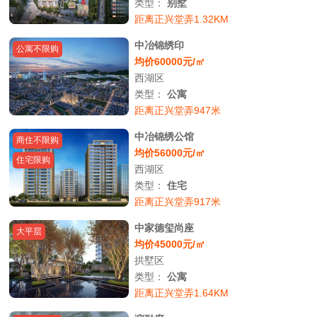
类型：
别墅
距离正兴堂弄1.32KM
中冶锦绣印
公寓不限购
均价60000元/㎡
西湖区
类型：
公寓
距离正兴堂弄947米
中冶锦绣公馆
商住不限购
均价56000元/㎡
住宅限购
西湖区
类型：
住宅
距离正兴堂弄917米
中家德玺尚座
大平层
均价45000元/㎡
拱墅区
类型：
公寓
距离正兴堂弄1.64KM