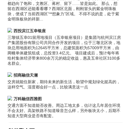
都趋向了饱和，文教区、蒋村、留下……皆是如此。 那么，想
留在西湖区还能看看哪？西湖区北面，刚刚冒头的紫金明珠板
块，便成了当前西湖区“**想象力”区域。 不得不说的是，处于紫
金明珠板块的祥新...
西投滨江五幸银座
三墩镇五幸01留用地项目（五幸银座项目）是集团与杭州滨江房
产集团股份有限公司共同合作开发的项目，位于三墩北区块，地
块总用地面积为12645平方米，总建筑面积为57009平方米，由
两幢单体建筑组成，总投资3.4亿元。 项目建成后，预计每年将
给村集体经济带来800余万元的稳定收益，惠及五幸社区3100多
名群众。
招商融信天澜
交房就能住新家，期待未来的新生活，盼望中规划绿化挺高的，
这样空气、湿度都会好一点，比较满意这一点
万科融信西雅图
交通方面不知道能否改善。周边工地太多，估计这几年居住环境
不会太好。高架铁路不知道噪音怎么样，另外板块太小，后期不
知道大型商业是否有配套。