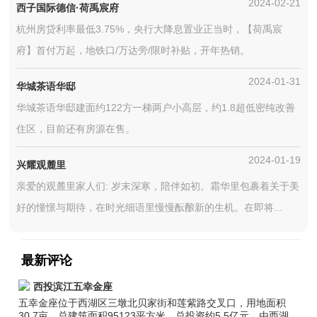
2024-02-21
西子国际德信·荷禹宸府
杭州房贷利率最低3.75%，央行大降息置业正当时，【荷禹宸
府】首付万起，地铁口/万达旁/限时补贴，开年热销。
2024-01-31
华城茶语华邸
华城茶语华邸建面约122方一梯两户小高层，约1.8超低密纯改善
住区，目前还有房源在售。
2024-01-19
兴耀观麓里
亲爱的观麓里家人们: 岁末深寒，陪伴如初。霜华里包裹着关于美
好的憧憬与期待，在时光细语里慢慢酝酿新的生机。在即将...
最新评论
西投滨江五幸金座
五幸金座位于西湖区三墩北贝家街和莲紫路交叉口，用地面积
30.7亩，总建筑面积95123平方米，总投资约5.5亿元，由西湖