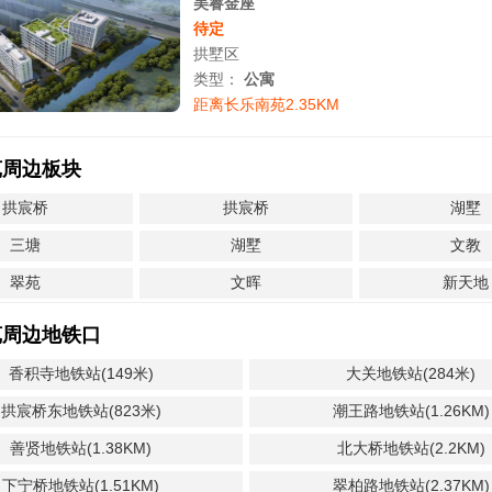
美睿金座
待定
拱墅区
类型：
公寓
距离长乐南苑2.35KM
苑周边板块
拱宸桥
拱宸桥
湖墅
三塘
湖墅
文教
翠苑
文晖
新天地
苑周边地铁口
香积寺地铁站(149米)
大关地铁站(284米)
拱宸桥东地铁站(823米)
潮王路地铁站(1.26KM)
善贤地铁站(1.38KM)
北大桥地铁站(2.2KM)
下宁桥地铁站(1.51KM)
翠柏路地铁站(2.37KM)