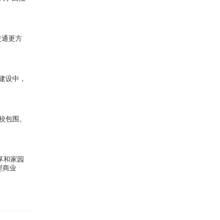
交通更方
建设中，
学校包围。
享和家园
型商业