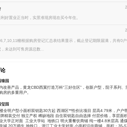
府
策利好置业正当时，实景准现房现在买今年住。
,6,7,10,11幢根据购房登记汇总表结果显示，截止登记期限届满，共有0
，未达到可售房源总数...
评论
园臻园
内改善产品，黄龙CBD西翼打造万科“三好住区”，创新户型，院子系列、
购房的多重用户。
园玺园
4楼全明户型小面积双钥匙30方起 西湖区**性价比项目 层高4.79米，户户
品牌精装交付 独立产权 稀缺地段 自住双钥匙自由选择 付层价格，享层面
业大学正对面 工业大学站 地铁口 明火重餐饮商铺 纯一楼4.8米层高 通
学城 20万师生 地铁口，浙江工业大学对面 小面积沿街商铺，面积：35-5