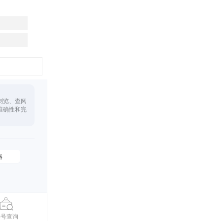
浏览、查阅
准确性和完
器
摇号查询