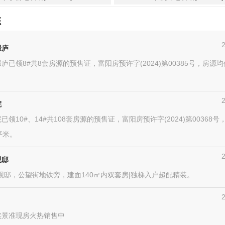
态
璟庐
庐已领8#共8套房源的预售证，富阳房预许字(2024)第00385号，房源均价
院
已领10#、14#共108套房源的预售证，富阳房预许字(2024)第00368
/平米。
观邸
观邸，公望街地铁旁，建面140㎡内双套房|独梯入户超配精装。
实景准现房火热销售中