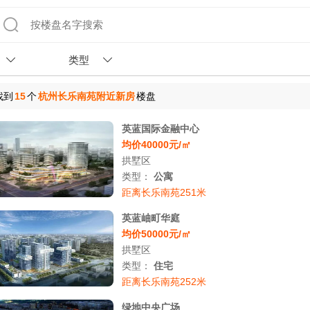
类型
找到
15
个
杭州长乐南苑附近新房
楼盘
英蓝国际金融中心
均价40000元/㎡
拱墅区
类型：
公寓
距离长乐南苑251米
英蓝岫町华庭
均价50000元/㎡
拱墅区
类型：
住宅
距离长乐南苑252米
绿地中央广场