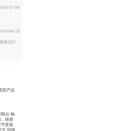
2024-07-09
2024-06-19
户家庭进行
里院产品
带阳台 独
积，得房
煤气管道
7方 回报