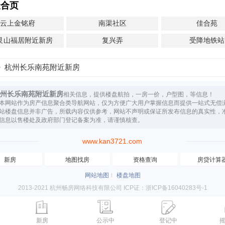
聚合页
云上金铭府
南渠社区
佳合苑
艮山福居附近新房
复兴弄
受降地铁站
杭州长乐南苑附近新房
州长乐南苑附近新房
相关信息，提供楼盘航拍，一房一价，户型图，等信息！
本网站作为房产信息聚合类导航网站，仅为方便广大用户掌握信息而提供一站式无偿
站楼盘信息并非广告，所载内容仅供参考，网站不声明或保证所发布信息的真实性，
信息以售楼处及政府部门登记备案为准，请谨慎核查。
www.kan3721.com
新房
地图找房
资格查询
房贷计算
网站地图
楼盘地图
2013-2021 杭州畅房网络科技有限公司 ICP证：浙ICP备16040283号-1
新房
公示中
登记中