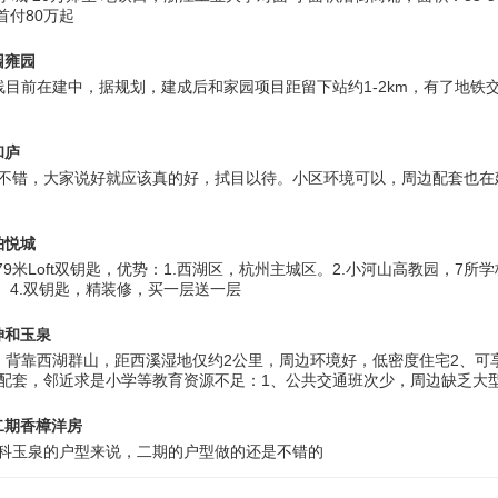
首付80万起
园雍园
线目前在建中，据规划，建成后和家园项目距留下站约1-2km，有了地铁
和庐
不错，大家说好就应该真的好，拭目以待。小区环境可以，周边配套也在
铂悦城
.79米Loft双钥匙，优势：1.西湖区，杭州主城区。2.小河山高教园，7所
口。4.双钥匙，精装修，买一层送一层
坤和玉泉
、背靠西湖群山，距西溪湿地仅约2公里，周边环境好，低密度住宅2、可
配套，邻近求是小学等教育资源不足：1、公共交通班次少，周边缺乏大
二期香樟洋房
科玉泉的户型来说，二期的户型做的还是不错的