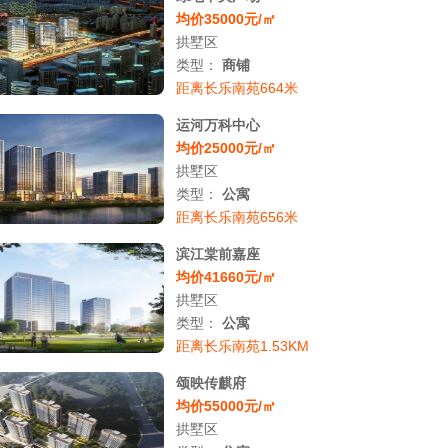
均价35000元/㎡
拱墅区
类型：
商铺
距离长乐南苑664米
运河万科中心
均价25000元/㎡
拱墅区
类型：
公寓
距离长乐南苑656米
滨江棠前嘉座
均价41660元/㎡
拱墅区
类型：
公寓
距离长乐南苑1.53KM
颂映传麒府
均价55000元/㎡
拱墅区