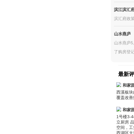
滨江滨汇
滨汇府政
山水燕庐
山水燕庐5
了购房登记
最新
和家
西溪板块
覆盖改善
和家
1号楼3-
立厨房 
空间，工
西湖区大