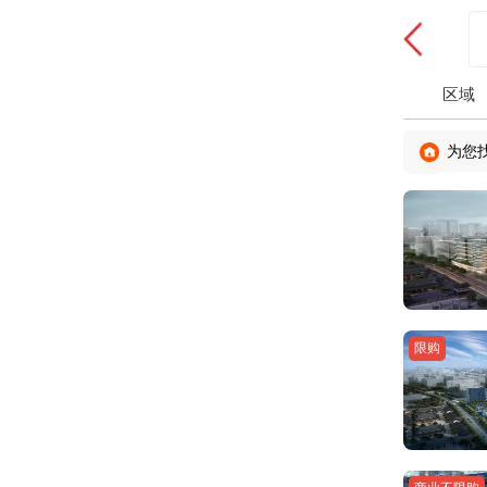
区域
为您
限购