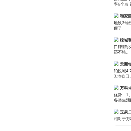
率6个点 
和家
地铁3号
便了
绿城
口碑都说
还不错。
景顺
铂悦城4
3.地铁
万科
优势：1
各类生活
玉泉
相对于万