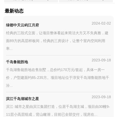
最新动态
2024-02-02
绿都中天云屿江月府
经典的三段式立面，让项目整体看起来简洁大方又不失典雅，建
面89方的高层样板间，经典的三房设计，让整个室内空间利用
率...
2023-09-18
千岛鲁能胜地
千岛湖鲁能胜地在售别墅，总价约170万元/套起，具体一房一
价，户型建面约85-235方。项目地址位于淳安千岛湖鲁能胜地千
汾...
2023-09-18
滨江千岛湖城市之星
滨江·城市之星由滨江集团打造，位居千岛湖主城，项目由30幢9-
11层小高层组成，背山瞰湖，目前已全部交付，现房在...