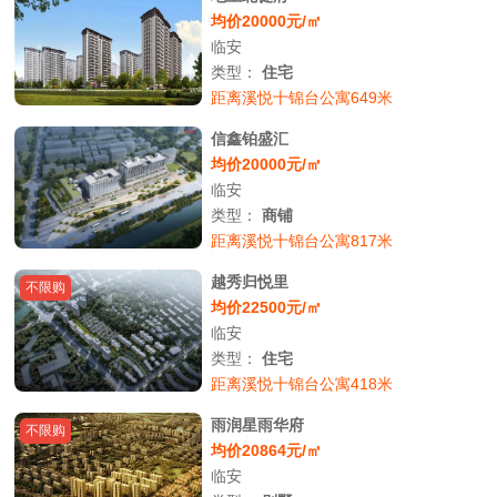
均价20000元/㎡
临安
类型：
住宅
距离溪悦十锦台公寓649米
信鑫铂盛汇
均价20000元/㎡
临安
类型：
商铺
距离溪悦十锦台公寓817米
越秀归悦里
不限购
均价22500元/㎡
临安
类型：
住宅
距离溪悦十锦台公寓418米
雨润星雨华府
不限购
均价20864元/㎡
临安