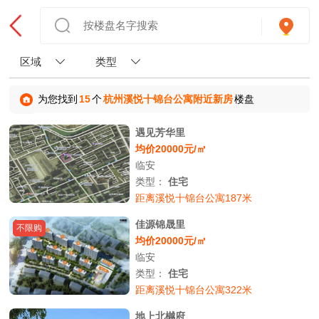
区域
类型
为您找到
15
个
杭州溪悦十锦台公寓附近新房
楼盘
遇见芳华里
均价20000元/㎡
临安
类型：
住宅
距离溪悦十锦台公寓187米
佳源锦晟里
不限购
均价20000元/㎡
临安
类型：
住宅
距离溪悦十锦台公寓322米
地上北樾府