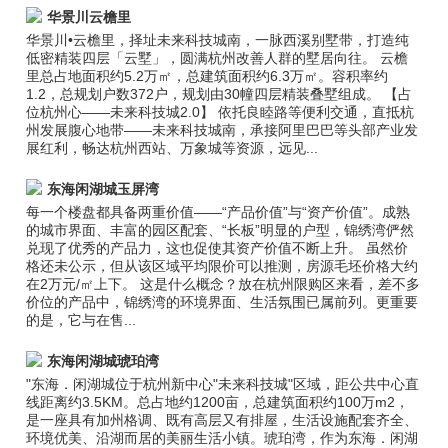
华景川云檐里
华景川•云檐里，择址未来科技城南，一脉西溪别墅带，打造纯
低密精装四层「云墅」，圆满杭州改善人群的墅居向往。 云檐
里总占地面积约5.2万㎡，总建筑面积约6.3万㎡。容积率约
1.2，总规划户数372户，规划由30幢四层精装叠墅组成。 【占
位杭州心——未来科技城2.0】 依托良睦路等便利交通，直抵杭
州发展腹心地带——未来科技城南，承接阿里巴巴等头部产业发
展红利，畅达杭州西站、万象城等资源，远见...
东海闲湖城玉屏湾
每一个楼盘都具备两重价值——“产品价值”与“资产价值”。成熟
的城市界面、丰富的园区配套、“长板”明显的户型，锦绣湾俨然
兑现了优秀的产品力，这也促使其资产价值不断上升。 虽然价
格还未公示，但从该区域平均限价可以推测，房源毛坯价格大约
在2万元/㎡上下。 这是什么概念？放在杭州限购区来看，差不多
价位的产品中，锦绣湾的环境界面、生活氛围已属前列。更重要
的是，它与在售...
东海闲湖城琥珀湾
"东海．闲湖城位于杭州新中心"未来科技城"区域，距公共中心直
线距离约3.5KM。总占地约1200亩，总建筑面积约100万m2，
是一座具有加州格调、既有高层又有排屋，生活设施配套齐全、
环境优美、沿湖而居的美丽生活小镇。琥珀湾，作为东海．闲湖