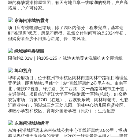
城的稀缺观湖排屋组团，有天有地且享一线瞰湖的视野，户户高
拓展，户户可传家。
东海闲湖城栖霞湾
项目所有楼幢都已结顶，除了园区内部分工程未完成，基本达
到“准现房”状态，所见即所得。虽然交付时间写的是2024年初，
但购房者至少不用担心烂尾、停工等风险。
绿城樾鸣春晓园
限价约2.31w｜约105-125㎡ 泳池★地暖★洗碗机★全屋墙纸
埠印贤府
埠印贤府项目，位于杭州市余杭区闲林街道闲林中路项目地理位
置优越，距离地铁3号线“全丰站”直线距离约2公里左右。由南至
北，链接02省道、绿汀路、文二西路、文一西路等城市主干道，
交通便利。项目临近浙江大学医学院附属***医院(总部)，缸窑桥
农贸市场、万象TOD（在建）、西溪欢乐城，闲林埠老街、七彩
汇商业中心，闲湖城三之三幼儿园、闲林中心幼儿园启贤校区、
和睦小学贤和校区、育海外国语学校（民办）；生活配套...
东海闲湖城锦绣湾
东海·闲湖城距离未来科技城公共中心直线距离约3.5公里，悸动
着世界杭州无限延伸的未来。此次的一线湖景新品组团——建筑