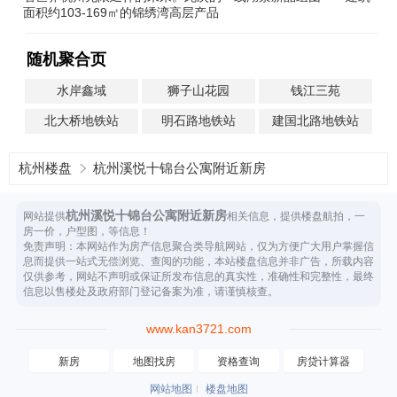
面积约103-169㎡的锦绣湾高层产品
随机聚合页
水岸鑫域
狮子山花园
钱江三苑
北大桥地铁站
明石路地铁站
建国北路地铁站
杭州楼盘
杭州溪悦十锦台公寓附近新房
杭州溪悦十锦台公寓附近新房
网站提供
相关信息，提供楼盘航拍，一
房一价，户型图，等信息！
免责声明：本网站作为房产信息聚合类导航网站，仅为方便广大用户掌握信
息而提供一站式无偿浏览、查阅的功能，本站楼盘信息并非广告，所载内容
仅供参考，网站不声明或保证所发布信息的真实性，准确性和完整性，最终
信息以售楼处及政府部门登记备案为准，请谨慎核查。
www.kan3721.com
新房
地图找房
资格查询
房贷计算器
网站地图
楼盘地图