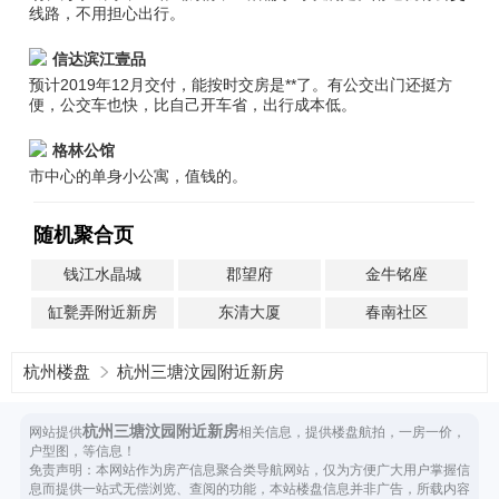
线路，不用担心出行。
信达滨江壹品
预计2019年12月交付，能按时交房是**了。有公交出门还挺方
便，公交车也快，比自己开车省，出行成本低。
格林公馆
市中心的单身小公寓，值钱的。
随机聚合页
钱江水晶城
郡望府
金牛铭座
缸甏弄附近新房
东清大厦
春南社区
杭州楼盘
杭州三塘汶园附近新房
杭州三塘汶园附近新房
网站提供
相关信息，提供楼盘航拍，一房一价，
户型图，等信息！
免责声明：本网站作为房产信息聚合类导航网站，仅为方便广大用户掌握信
息而提供一站式无偿浏览、查阅的功能，本站楼盘信息并非广告，所载内容