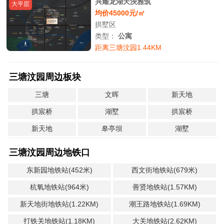
兴耀龙湖天泱雅筑
大平层
均价45000元/㎡
拱墅区
类型：
公寓
距离三塘汶园1.44KM
三塘汶园周边板块
三塘
文晖
新天地
拱宸桥
湖墅
拱宸桥
新天地
皋亭坝
湖墅
三塘汶园周边地铁口
东新园地铁站(452米)
西文街地铁站(679米)
杭氧地铁站(964米)
善贤地铁站(1.57KM)
新天地街地铁站(1.22KM)
潮王路地铁站(1.69KM)
打铁关地铁站(1.18KM)
大关地铁站(2.62KM)