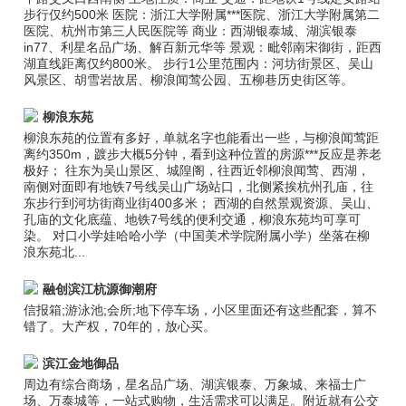
步行仅约500米 医院：浙江大学附属***医院、浙江大学附属第二
医院、杭州市第三人民医院等 商业：西湖银泰城、湖滨银泰
in77、利星名品广场、解百新元华等 景观：毗邻南宋御街，距西
湖直线距离仅约800米。 步行1公里范围内：河坊街景区、吴山
风景区、胡雪岩故居、柳浪闻莺公园、五柳巷历史街区等。
柳浪东苑
柳浪东苑的位置有多好，单就名字也能看出一些，与柳浪闻莺距
离约350m，踱步大概5分钟，看到这种位置的房源***反应是养老
极好； 往东为吴山景区、城隍阁，往西近邻柳浪闻莺、西湖，
南侧对面即有地铁7号线吴山广场站口，北侧紧挨杭州孔庙，往
东步行到河坊街商业街400多米； 西湖的自然景观资源、吴山、
孔庙的文化底蕴、地铁7号线的便利交通，柳浪东苑均可享可
染。 对口小学娃哈哈小学（中国美术学院附属小学）坐落在柳
浪东苑北...
融创滨江杭源御潮府
信报箱;游泳池;会所;地下停车场，小区里面还有这些配套，算不
错了。大产权，70年的，放心买。
滨江金地御品
周边有综合商场，星名品广场、湖滨银泰、万象城、来福士广
场、万泰城等，一站式购物，生活需求可以满足。附近就有公交