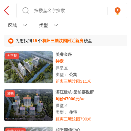
区域
类型
为您找到
15
个
杭州三塘汶园附近新房
楼盘
美睿金座
大平层
待定
拱墅区
类型：
公寓
距离三塘汶园311米
滨江建杭·棠前嘉悦府
限购
均价47000元/㎡
拱墅区
类型：
住宅
距离三塘汶园790米
和平德信中心