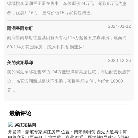
绿城桃李望湖里正常在售中，车位原价24万元，领取8万元优惠
券，优惠后16万！更有价值15万家装包赠送。
2024-01-12
雨润星雨华府
雨润星雨华府红盘基因有天有地115万起抢五层真洋房，建面约
89-114方花园洋房，房源不多,预购速从!
2023-12-26
美的滨湖翠邸
美的滨湖翠邸在售89方-94方低密洋房高层住宅，周边配套设施齐
全。临安滨湖新城板块不限购，项目毛坯交付，均价约18000
元...
最新评论
滨江定福阁
开发商：豪宅专家滨江房产 位置：南宋御街旁 西湖大道与中河
中路交叉口西南侧 土地性质：商业 交通：距地铁1号线定安路站