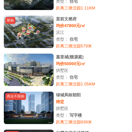
类型：
住宅
距离三塘汶园1.11KM
棠前文栖府
限购
均价47800元/㎡
滨江
类型：
住宅
距离三塘汶园579米
嘉里城(馥源庭)
均价50000元/㎡
拱墅区
类型：
住宅
距离三塘汶园1.05KM
绿城凤咏朝阳
商业不限购
待定
拱墅区
类型：
写字楼
距离三塘汶园838米