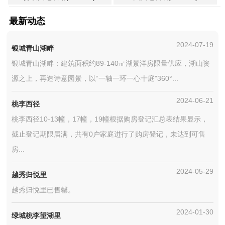
最新动态
2024-07-19
银城青山湖畔
银城青山湖畔：建筑面积约89-140㎡湖景洋房限量供应，湖山资
源之上，再造诗意园景，以“一轴一环一心十庭"360°...
2024-06-21
桃李西径
桃李西径10-13幢，17幢，19幢根据购房登记汇总表结果显示，
截止登记期限届满，共有0户家庭进行了购房登记，未达到可售
房...
2024-05-29
越秀归悦里
越秀归悦里已售罄。
2024-01-30
绿城桃李望湖里