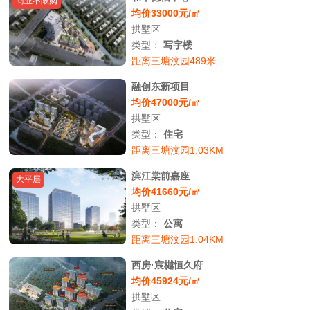
商业不限购
均价33000元/㎡
拱墅区
类型：
写字楼
距离三塘汶园489米
融创东新项目
均价47000元/㎡
拱墅区
类型：
住宅
距离三塘汶园1.03KM
滨江棠前嘉座
大平层
均价41660元/㎡
拱墅区
类型：
公寓
距离三塘汶园1.04KM
西房·宸樾恒久府
均价45924元/㎡
拱墅区