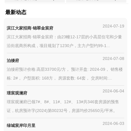
最新动态
2024-07-19
滨江大家招商·锦翠金宸府
滨江大家招商·锦翠金宸府：由23幢12-17层的小高层住宅和少量
沿街底商所构成，项目规划了1230户，主力户型约99-1...
2024-07-08
泊缦府
泊缦府预计价格:高层33700元/方， 预计开盘: 2024-09， 销售楼
栋: 2#， 户型面积: 168方， 房源套数: 64套， 交房时间:...
2024-06-04
璟宸观澜府
璟宸观澜府已领7#、8#、11#、12#、 13#共346套房源的预售
证，杭房预许字(2024)第00232号，房源均价25650元/平米。
2024-06-03
绿城宸岸印月里