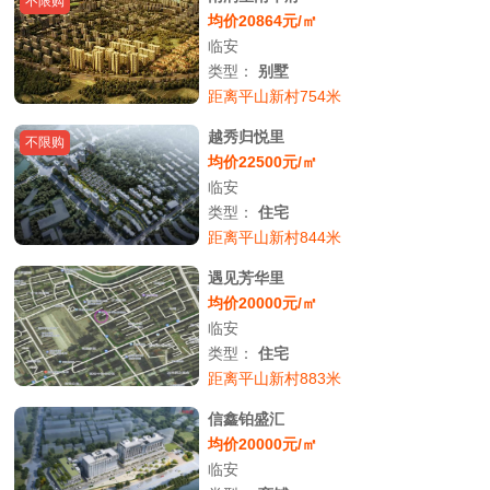
不限购
均价20864元/㎡
临安
类型：
别墅
距离平山新村754米
越秀归悦里
不限购
均价22500元/㎡
临安
类型：
住宅
距离平山新村844米
遇见芳华里
均价20000元/㎡
临安
类型：
住宅
距离平山新村883米
信鑫铂盛汇
均价20000元/㎡
临安