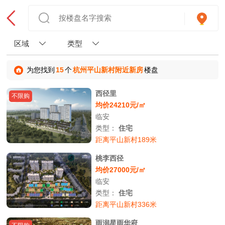
区域
类型
为您找到
15
个
杭州平山新村附近新房
楼盘
西径里
不限购
均价24210元/㎡
临安
类型：
住宅
距离平山新村189米
桃李西径
均价27000元/㎡
临安
类型：
住宅
距离平山新村336米
雨润星雨华府