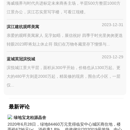
海威领界与时代共进标定未来商务主场，半层500方整层1000方
江景办公，滨江芯实景写字楼，可看江现楼。
2023-12-31
滨江建杭观晖美寓
亲爱的观晖美寓家人 见字如晤，展信祝好 四季于时光里匆匆更迭
转眼2023即将划上休止符 我们在万物冬藏里存下憧憬与...
2023-12-29
蓝城英冠滨悦城
滨悦城江景大平层，面积从300平开始，价格也从1300万起。更
大的480平方则是2000万起，精装修的现房，围合式小区，一层
仅...
最新评论
绿地宝龙柏源晶舍
2020年6月28日，绿地84460万元竞得临安中心城区商住地，楼
面价6796元/㎡，溢价率1.8%。 临政储出[2020]19号地块，中心