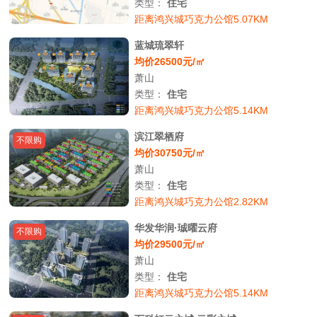
类型：
住宅
距离鸿兴城巧克力公馆5.07KM
蓝城琉翠轩
均价26500元/㎡
萧山
类型：
住宅
距离鸿兴城巧克力公馆5.14KM
滨江翠栖府
不限购
均价30750元/㎡
萧山
类型：
住宅
距离鸿兴城巧克力公馆2.82KM
华发华润·珹曜云府
不限购
均价29500元/㎡
萧山
类型：
住宅
距离鸿兴城巧克力公馆5.14KM