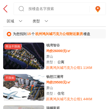
区域
类型
为您找到
15
个
杭州鸿兴城巧克力公馆附近新房
楼盘
钱湾智谷
商业不限购
均价26000元/㎡
萧山
类型：
公寓
距离鸿兴城巧克力公馆1.11KM
畅想江澜湾
不限购
均价29500元/㎡
萧山
类型：
住宅
距离鸿兴城巧克力公馆1.44KM
瑞樾新庭