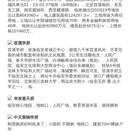
城区单元01－ZX-02-37地块（A/B地块），北至苕溪南街、东至
支三路、南至观锦街、西至横塘路。 临政储出[2020]19号地块
出让面积42060㎡，地上建筑面积124287.3㎡。土地用途为商住
用地，土地出让年限城镇住宅用地70年、商务金融和旅馆用地
40年。 地块出让起价82960万元，楼面起价6675元/㎡；上限价
格107460万...
苕溪学府
苕溪学府，坐落临安老城正中心，俯揽八千米苕溪风光，尽享完
善的城市配套和浓郁的文化氛围。2公里生活圈包含：人民广
场、春天华府生活广场、白湖畈商业综合体（规划）、人民医
院、临安文化馆和大型商业中心（项目东侧规划）、轻轨5号线
农林大学站和人民广场站等，满城繁华、瞬息可至。苕溪学府立
于临安文脉之上，择址中共临安市委党校旧址、浙江广播电视大
学旧址，北靠浙江农林大学，周边农大附小（临安五所.重.点小
学之一）、临...
华发荟天府
临安核心地段，地铁口，人民广场，教育资源丰富，值得拥有
中天宸锦学府
刚需购房好时机来了，小面积 不限购 地铁口，建面70m²稀缺户
型