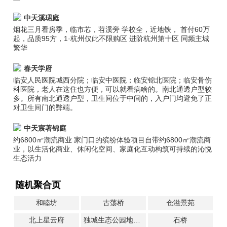
中天溪珺庭
烟花三月看房季，临市芯，苕溪旁 学校全，近地铁， 首付60万
起，品质95方，1·杭州仅此不限购区 进阶杭州第十区 同频主城
繁华
春天学府
临安人民医院城西分院；临安中医院；临安锦北医院；临安骨伤
科医院，老人在这住也方便，可以就看病啥的。南北通透户型较
多。所有南北通透户型，卫生间位于中间的，入户门均避免了正
对卫生间门的弊端。
中天宸著锦庭
约6800㎡潮流商业 家门口的缤纷体验项目自带约6800㎡潮流商
业，以生活化商业、休闲化空间、家庭化互动构筑可持续的沁悦
生态活力
随机聚合页
和睦坊
古荡桥
仓溢景苑
北上星云府
独城生态公园地铁站
石桥