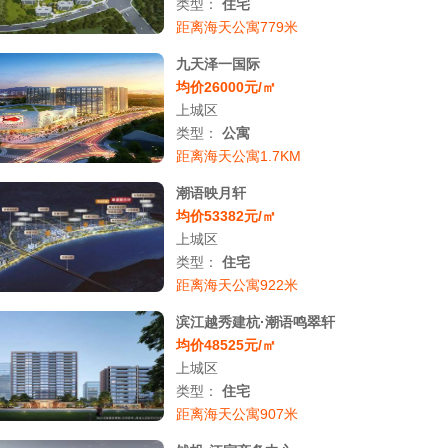
类型：
住宅
距离海天公寓779米
九天泽一国际
均价26000元/㎡
上城区
类型：
公寓
距离海天公寓1.7KM
潮语映月轩
均价53382元/㎡
上城区
类型：
住宅
距离海天公寓922米
滨江越秀建杭·潮语鸣翠轩
均价48525元/㎡
上城区
类型：
住宅
距离海天公寓907米