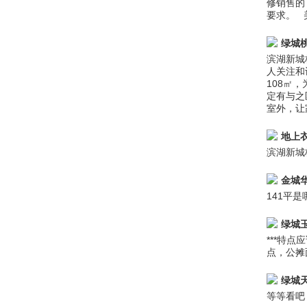
修销售的
要求。 
绿城
滨湖新城
人关注和
108㎡
定有与之
室外，让
地上
滨湖新城
金城
141平
绿城
***特
点，公摊
绿城
等等看吧