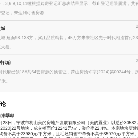
，3,6,9,10,11幢根据购房登记汇总表结果显示，截止登记期限届满，共
登记，未达到可售房源...
之城
城:建面98-138方，滨江品质精装，45万方未来社区先于时代相逢首付2
质大盘。
时代府
时代府已领18#共64套房源的预售证，萧山房预许字(2024)第00244号，
/平米。
评论
滨湖翠邸
年8月28日，宁波市梅山美的房地产发展有限公司（美的置业）以总价3058
2020]22号地块，成交楼面价12242元/㎡，溢价率22.4%。本宗地块所
均价不高于23980元/平方米，且毛坯销售***单价不高于35970元/平方米