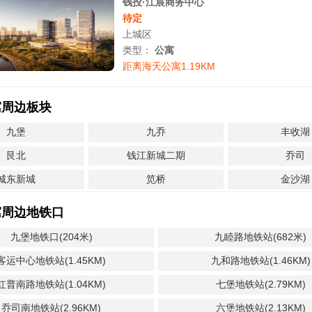
钱投·江宸商务中心
待定
上城区
类型：
公寓
距离海天公寓1.19KM
寓周边板块
九堡
九乔
丰收湖
艮北
钱江新城二期
乔司
城东新城
笕桥
金沙湖
寓周边地铁口
九堡地铁口(204米)
九睦路地铁站(682米)
客运中心地铁站(1.45KM)
九和路地铁站(1.46KM)
红普南路地铁站(1.04KM)
七堡地铁站(2.79KM)
乔司南地铁站(2.96KM)
六堡地铁站(2.13KM)