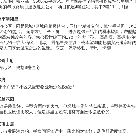
，装修价格不高于3500元/平方米。同时商品住宅销售价格应符合房地产
美的翠浪路项目建设规划公示，项目拟建4幢住宅，其中2幢11F，1幢...
桃李望湖里
核心区，同是绿城+蓝城的超级组合，同样全精装交付，桃李望湖再一次
讨论的焦点。 无界方厅、全面屏……迸发超强产品力的桃李望湖，户型
，为高端纯改善的客户倾心设计建面约178㎡的大户型。 高品质、高标准的
匹配的一线大品牌。 地暖，搭配中央空调，桃李望湖能把临安潮湿寒冷
家人们享受温暖舒适的生活。 东芝、汉斯格雅、摩恩、卡德...
衣锦上府
核心区，规划8幢住宅
华府
是哪个户型？小区又配套物业游泳池设施那
玉兰花园
点应该是质量好，户型方面也算大气，但绿城一贯的特点来说，户型并没有
面积应该也比较大，但是那里面还有用材方面应该是放心的。
天语山居
，有发展潜力的。楼盘间距较适中，采光相对较好，居住舒适度较高。