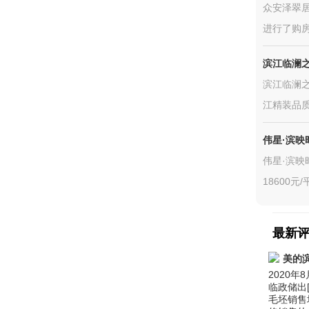
众安泽翠居
进行了购房
滨江临澜
滨江临澜之
江精装品
伟星·滨映
伟星·滨映
18600元
最新
美的
2020
临政储出[
毛坯销售