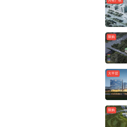
共有产权
限购
大平层
限购