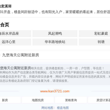
如意溪湖
-07-31开盘，楼盘间距较适中，也有阳光入户，家里暖暖的看起来，居住舒
聚合页
海辰水岸晶座
凤起潮鸣
彩虹豪庭
远洋心里
华丰路地铁站
转塘
九堡海天公寓附近新房
堡海天公寓附近新房
相关信息，提供楼盘航拍，一房一价，户型图，等信息！
本网站作为房产信息聚合类导航网站，仅为方便广大用户掌握信息而提供一站式无偿
站楼盘信息并非广告，所载内容仅供参考，网站不声明或保证所发布信息的真实性，
信息以售楼处及政府部门登记备案为准，请谨慎核查。
www.kan3721.com
新房
地图找房
资格查询
房贷计算
网站地图
楼盘地图