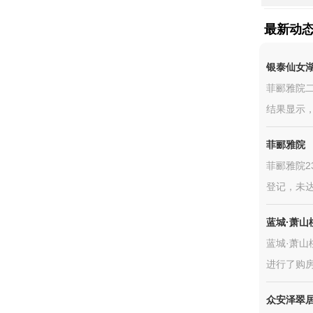
最新动
银泰仙女
菲郦雅院二期
结果显示，
菲郦雅院
菲郦雅院2
登记，未达
蓝城·萧山
蓝城·萧山
进行了购房
众安泽翠