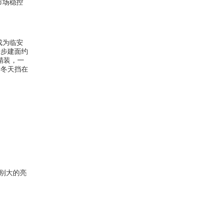
市场稳控
成为临安
起步建面约
精装，一
的冬天挡在
特别大的亮