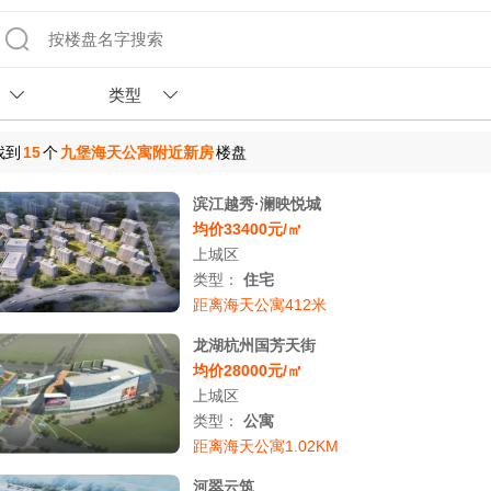
类型
找到
15
个
九堡海天公寓附近新房
楼盘
滨江越秀·澜映悦城
均价33400元/㎡
上城区
类型：
住宅
距离海天公寓412米
龙湖杭州国芳天街
均价28000元/㎡
上城区
类型：
公寓
距离海天公寓1.02KM
河翠云筑