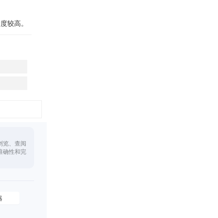
适度较高。
浏览、查阅
准确性和完
器