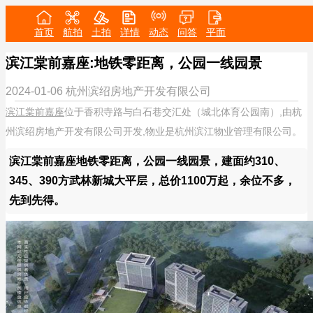
首页
航拍
土拍
详情
动态
问答
平面
滨江棠前嘉座:地铁零距离，公园一线园景
2024-01-06
杭州滨绍房地产开发有限公司
滨江棠前嘉座
位于香积寺路与白石巷交汇处（城北体育公园南）,由杭
州滨绍房地产开发有限公司开发,物业是杭州滨江物业管理有限公司。
滨江棠前嘉座地铁零距离，公园一线园景，建面约310、
345、390方武林新城大平层，总价1100万起，余位不多，
先到先得。