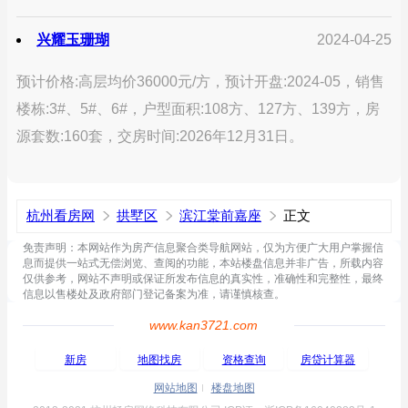
兴耀玉珊瑚
2024-04-25
预计价格:高层均价36000元/方，预计开盘:2024-05，销售
楼栋:3#、5#、6#，户型面积:108方、127方、139方，房
源套数:160套，交房时间:2026年12月31日。
杭州看房网
拱墅区
滨江棠前嘉座
正文
免责声明：本网站作为房产信息聚合类导航网站，仅为方便广大用户掌握信
息而提供一站式无偿浏览、查阅的功能，本站楼盘信息并非广告，所载内容
仅供参考，网站不声明或保证所发布信息的真实性，准确性和完整性，最终
信息以售楼处及政府部门登记备案为准，请谨慎核查。
www.kan3721.com
新房
地图找房
资格查询
房贷计算器
网站地图
楼盘地图