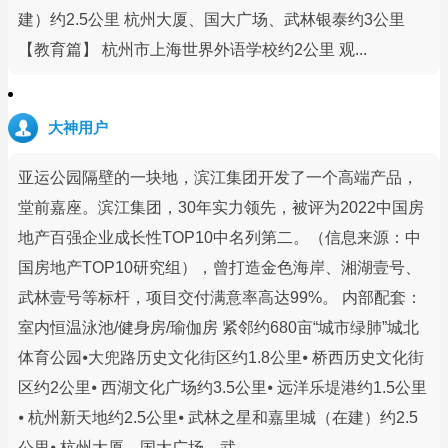
建）约2.5公里 杭州大厦、国大广场、武林银泰约3公里
【教育篇】 杭州市上海世界外语学校约2公里 观...
大神用户
亚运公园隔壁的一块地，滨江集团开发了一个高端产品，
堂前嘉座。滨江集团，30年实力领先，被评为2022中国房
地产百强企业成长性TOP10中名列第二。（信息来源：中
国房地产TOP10研究组），曾打造金色海岸、湘湖壹号、
武林壹号等标杆，项目交付满意率高达99%。 内部配套：
室内恒温泳池/健身房/瑜伽房 紧邻约680亩“城市绿肺”城北
体育公园⦁大兜路历史文化街区约1.8公里⦁ 桥西历史文化街
区约2公里⦁ 西湖文化广场约3.5公里⦁ 远洋乐堤港约1.5公里
⦁ 杭州新天地约2.5公里⦁ 武林之星和嘉里城（在建）约2.5
公里⦁ 杭州大厦、国大广场、武...