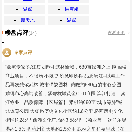
湖墅
拱宸桥
新天地
湖墅
楼盘点评
查看更多
(14)
专家点评
“豪宅专家”滨江集团献礼武林新城，680亩绿洲之上 纯高端
商业项目，不限购 不限贷 所见即所得 品质滨江--以精工作
品再次致敬武林 城市稀缺园林--俯瞰约680亩的市心公园
难得市心高端改善，紧邻杭城黄金CBD商圈 滨江打造，滨
江物业，品质保障 【区域篇】 紧邻约680亩“城市绿肺”城
北体育公园 大兜路历史文化街区约1.8公里 桥西历史文化
街区约2公里 西湖文化广场约3.5公里 【商业篇】 远洋乐堤
港约1.5公里 杭州新天地约2.5公里 武林之星和嘉里城（在