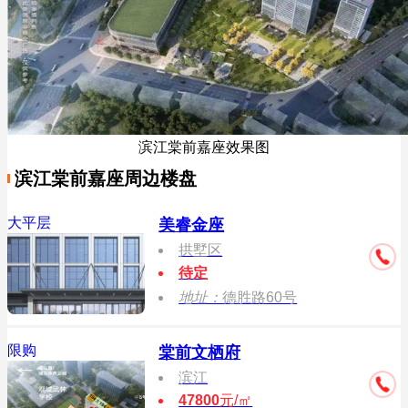
滨江棠前嘉座效果图
滨江棠前嘉座周边楼盘
大平层
美睿金座
拱墅区
待定
地址：
德胜路60号
限购
棠前文栖府
滨江
47800
元/㎡