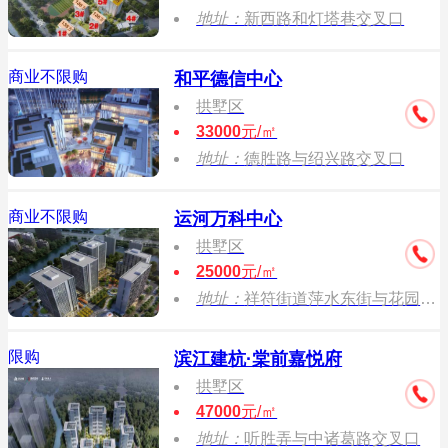
地址：
新西路和灯塔巷交叉口
商业不限购
和平德信中心
拱墅区
33000
元/㎡
地址：
德胜路与绍兴路交叉口
商业不限购
运河万科中心
拱墅区
25000
元/㎡
地址：
祥符街道萍水东街与花园岗街交叉口
限购
滨江建杭·棠前嘉悦府
拱墅区
47000
元/㎡
地址：
听胜弄与中诸葛路交叉口