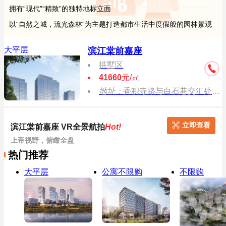
拥有“现代”“精致”的独特地标立面
以“自然之城，流光森林“为主题打造都市生活中度假般的园林景观
大平层
滨江棠前嘉座
拱墅区
41660
元/㎡
地址：
香积寺路与白石巷交汇处（城北体育公园南）
立即查看
滨江棠前嘉座 VR全景航拍
Hot!
上帝视野，俯瞰全盘
热门推荐
大平层
公寓不限购
不限购