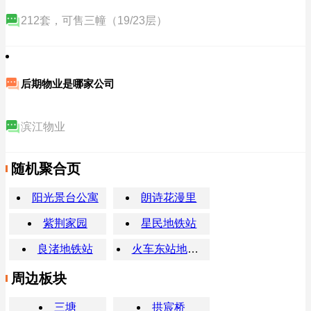
212套，可售三幢（19/23层）
后期物业是哪家公司
滨江物业
随机聚合页
阳光景台公寓
朗诗花漫里
紫荆家园
星民地铁站
良渚地铁站
火车东站地铁站
周边板块
三塘
拱宸桥