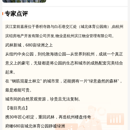
专家点评
滨江棠前嘉座位于香积寺路与白石巷交汇处（城北体育公园南）,由杭州
滨绍房地产开发有限公司开发,物业是杭州滨江物业管理有限公司。
武林新城，680亩绿洲之上
从纽约中央公园，到伦敦海德公园—从世界到杭州，成就一个真正
意义上的豪宅，无疑都是将公园的生态和城市的成熟配套完美结合
起来。
在 “钢筋混凝土林立” 的城市里，还能拥有一片“绿意盎然的森林”，
最是难能可贵。
城市间的自然景观资源，珍贵且无法复制。
【项目亮点】
携30年匠心积淀，重回武林，再造杭州楼盘传奇
府瞰680亩城北体育公园静谧绿洲