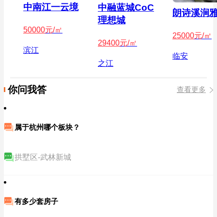
中南江一云境
中融蓝城CoC
朗诗溪涧
理想城
50000
元/㎡
25000
元/㎡
29400
元/㎡
滨江
临安
之江
你问我答
查看更多
属于杭州哪个板块？
拱墅区-武林新城
有多少套房子