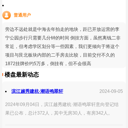
普通用户
旁边不远处就是中海去年拍走的地块，距已开放运营的李
宁公园步行只需要几分钟的时间 倒挂方面，虽然离钱二非
常近，但考虑学区划分等一些因素，我们更倾向于将这个
项目与艮北板块内部的二手房去比较，目前交付不久的
1872挂牌价约5万多，倒挂有，但不会很高
楼盘最新动态
滨江越秀建杭·潮语鸣翠轩
2024-09-05
2024年09月04日，滨江越秀建杭·潮语鸣翠轩意向登记结
果已公布，总计372人，其中无房30人，有房342人。