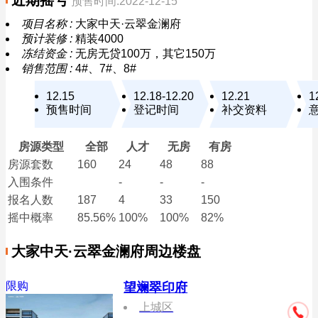
近期摇号
预售时间:2022-12-15
项目名称 :
大家中天·云翠金澜府
预计装修 :
精装4000
冻结资金 :
无房无贷100万，其它150万
销售范围 :
4#、7#、8#
12.15
12.18-12.20
12.21
1
预售时间
登记时间
补交资料
房源类型
全部
人才
无房
有房
房源套数
160
24
48
88
入围条件
-
-
-
报名
人数
187
4
33
150
摇中概率
85.56%
100%
100%
82%
大家中天·云翠金澜府周边楼盘
限购
望斓翠印府
上城区