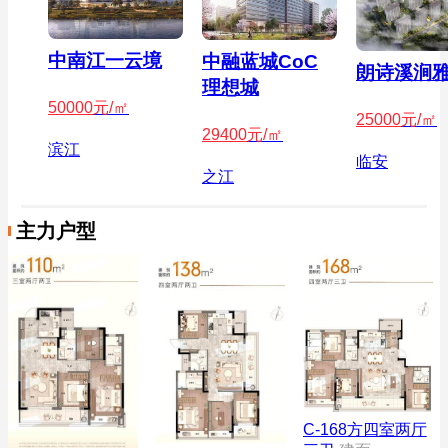
中南江一云境
中融蓝城CoC
朗诗溪涧
理想城
50000
元/㎡
25000
元/㎡
29400
元/㎡
滨江
临安
之江
主力户型
C-168方四室两厅