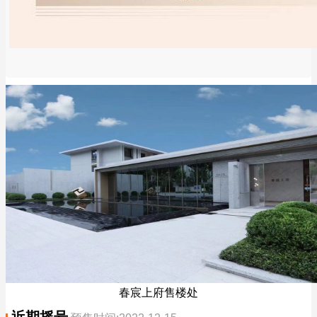
春宸上府售楼处