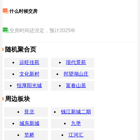
什么时候交房
交房时间还没定，预计2025年
随机聚合页
运旺佳苑
现代景苑
文化新村
邦望湖山庄
恒厚阳光城
富春山居
周边板块
艮北
钱江新城二期
城东新城
九堡
笕桥
江河汇