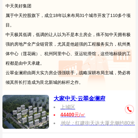
中天美好集团
属于中天控股旗下，成立18年以来布局31个城市开发了110多个项
目。
中天极其低调，低调的让人以为不是本土房企，殊不知中天拥有极
强的房地产全产业链背景，尤其是他超强的工程服务实力，杭州奥
体中心（莲花碗）、杭州阿里中心、亚运轮滑馆，这些地标级的工
程都是由中天承建。
云翠金澜府由两大实力房企强强联手，战略深耕布局主城，势必将
倾其所长打造成为艮北新城的标杆之作。
大家中天·云翠金澜府
上城区
44400
元/㎡
地址：
红建街天达大厦北侧约80米