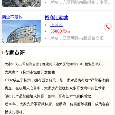
地址：
东至同协南路绿化，南至昙花庵路，西至规划东御路，北至绿化。
商业不限购
招商汇港城
上城区
35000
元/㎡
地址：
三官塘路与新塘路交汇
专家点评
大家中天·云翠金澜府位于红建街天达大厦北侧约80米,,物业是中天。
大家房产（杭州市城建开发集团）
1982成立于杭州，拥有国资背景，是一家对品质有着**严苛要求的
房企。在杭州人心目中，大家房产就犹如众多开发商中的艺术家，
做出的产品总能给人惊喜、独特、富有艺术气息的感觉。
近10年，大家先后孕育武林府、金麟府、传宸府等项目，成为各自
板块的标杆。