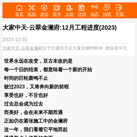
首页
航拍
房价
摇号
土拍
详情
动态
问答
平面
大家中天·云翠金澜府:12月工程进度(2023)
2023-12-31
大家中天·云翠金澜府
位于红建街天达大厦北侧约80米,,物业是中天。
世界永远在改变，亘古未改的是
每一个旧的结束，都意味着一个新的开始
时间的巨轮轰鸣不止
驶过2023，又将奔向新的前程
享受也好，不甘也好
过去总会成为过去
而美好，会在未来不期而遇
正如仍在紧张施工中的金澜府
这一年，我们看着它平地而起