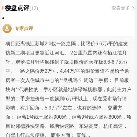
楼盘点评
查看更多
(12)
专家点评
项目距离钱江新城2.0仅一路之隔，比限价6.6万/平的建发
钱新二期项目更靠近江河汇。 2公里范围内还有栖江揽月
轩，观翠揽月轩均触碰到了版块限价的天花板6.6-6.75万/
平。一路之隔价差2万+，4.44万/平的限价难道不是给予购
房者一次入住城市中心的**良机吗？ 周边二手房： 目前板
块内**代表性的二手小区就是地铁绿城杨柳郡，此前主力户
型的二手房挂价曾一度飙到6万/平以上，现在受市场行情
影响，有所回落，5.9万/平左右，也有的选择。 交通方
面： 距离1号线七堡站900米，距离9号线六堡站800米，项
目毗邻德胜快速路、钱塘快速路、东湖高架、杭甬高速，
自驾出行非常便捷。 商业方面： 直线...