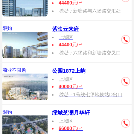
44400
元/㎡
地址：
新塘路与六堡路交汇处
限购
紫映云来府
上城区
44400
元/㎡
地址：
六堡路和新塘路交叉口
商业不限购
公园1872上屿
上城区
40000
元/㎡
地址：
1号线七堡地铁站D出口南（招商公园1872汇港城销售中心）
限购
绿城芝澜月华轩
上城区
66000
元/㎡